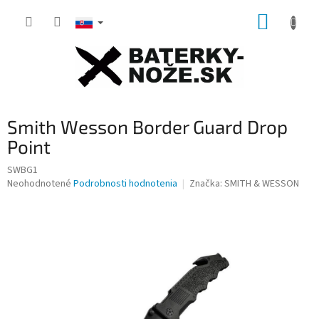
Prejsť
NÁKUP
na
obsah
KOŠÍK
Smith Wesson Border Guard Drop
Point
SWBG1
Priemerné
Neohodnotené
Podrobnosti hodnotenia
Značka:
SMITH & WESSON
hodnotenie
produktu
je
0,0
z
5
hviezdičiek.