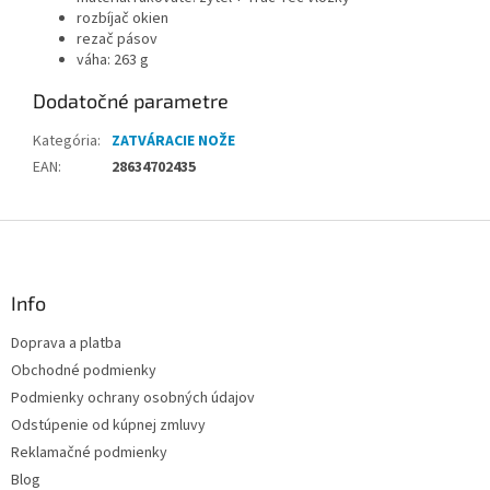
rozbíjač okien
rezač pásov
váha: 263 g
Dodatočné parametre
Kategória
:
ZATVÁRACIE NOŽE
EAN
:
28634702435
Z
á
p
ä
Info
t
Doprava a platba
i
Obchodné podmienky
e
Podmienky ochrany osobných údajov
Odstúpenie od kúpnej zmluvy
Reklamačné podmienky
Blog