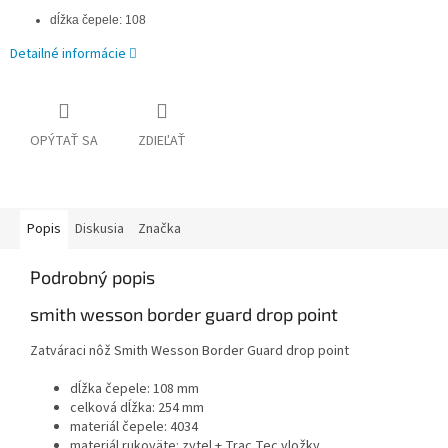
dĺžka čepele: 108
Detailné informácie
OPÝTAŤ SA
ZDIEĽAŤ
Popis
Diskusia
Značka
Podrobný popis
smith wesson border guard drop point
Zatváraci nôž Smith Wesson Border Guard drop point
dĺžka čepele: 108 mm
celková dĺžka: 254 mm
materiál čepele: 4034
materiál rukoväte: zytel + Trac Tec vložky