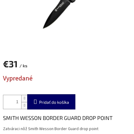
€31
/ ks
Jednotková
Vypredané
cena:
Pridať do košíka
SMITH WESSON BORDER GUARD DROP POINT
Zatváraci nôž Smith Wesson Border Guard drop point