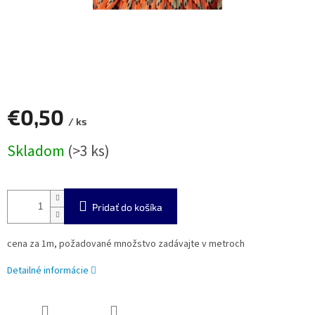
€0,50
/ ks
Jednotková
Skladom
(>3 ks)
cena:
Pridať do košíka
cena za 1m, požadované množstvo zadávajte v metroch
Detailné informácie