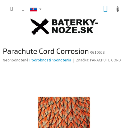
Prejsť
NÁKUP
na
obsah
KOŠÍK
Parachute Cord Corrosion
RG1065S
Priemerné
Neohodnotené
Podrobnosti hodnotenia
Značka:
PARACHUTE CORD
hodnotenie
produktu
je
0,0
z
5
hviezdičiek.