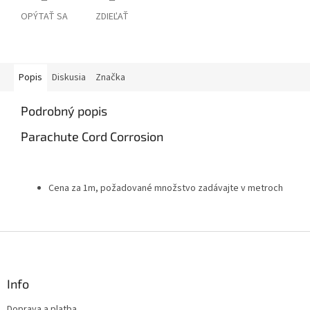
OPÝTAŤ SA
ZDIEĽAŤ
Popis
Diskusia
Značka
Podrobný popis
Parachute Cord Corrosion
Cena za 1m, požadované množstvo zadávajte v metroch
Z
á
p
ä
Info
t
Doprava a platba