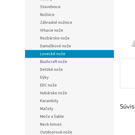
Stavebnice
Nožnice
Záhradné nožnice
Vrhacie nože
Rezbárske nože
Damaškové nože
Lovecké nože
Bushcraft nože
Detské nože
Dýky
EDC nože
Hubárske nože
Karambity
Súvis
Mačety
Meče a šable
Neck knives
Outdoorové nože