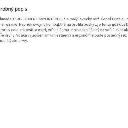
robný popis
hmade 15017 HIDDEN CANYON HUNTER je malý lovecký nôž. Čepeľ Hunt je u
né rezanie.
Napriek svojmu kompaktnému profilu poskytuje tento nôž dost
toru v celej rukoväti a ostrí, vďaka čomu je rovnako účinný na veľkú zver ak
ie druhy.
Vďaka vylepšeniam umiestnenia a ergonómie bude posledný rez
oduchý ako prvý.