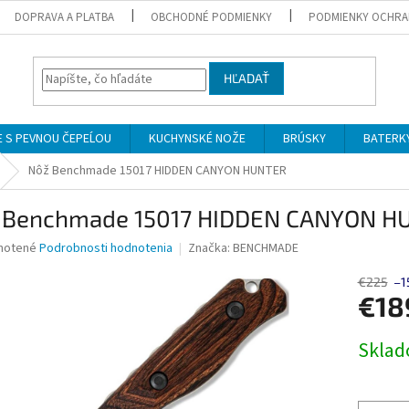
DOPRAVA A PLATBA
OBCHODNÉ PODMIENKY
PODMIENKY OCHRA
HĽADAŤ
 S PEVNOU ČEPEĹOU
KUCHYNSKÉ NOŽE
BRÚSKY
BATERK
Nôž Benchmade 15017 HIDDEN CANYON HUNTER
 Benchmade 15017 HIDDEN CANYON H
né
notené
Podrobnosti hodnotenia
Značka:
BENCHMADE
nie
u
€225
–1
€18
Jednotk
Skla
cena:
iek.