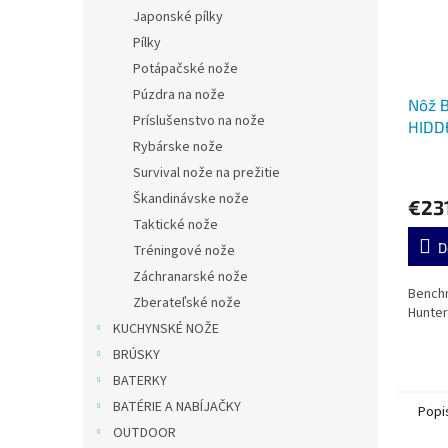
Japonské pílky
Pílky
Potápačské nože
Púzdra na nože
Nôž 
Príslušenstvo na nože
HIDD
Rybárske nože
Survival nože na prežitie
Škandinávske nože
€23
Taktické nože
D
Tréningové nože
Záchranarské nože
Bench
Zberateľské nože
Hunter
KUCHYNSKÉ NOŽE
BRÚSKY
BATERKY
BATÉRIE A NABÍJAČKY
Popi
OUTDOOR