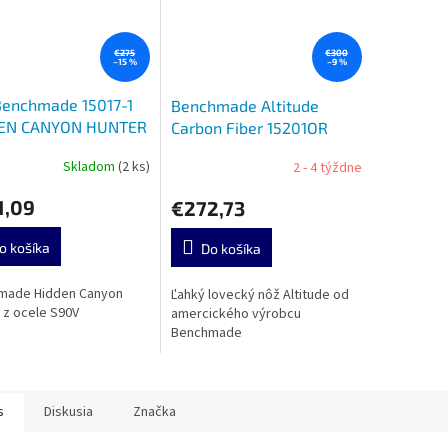
€275
€300
–15 %
–9 %
Benchmade 15017-1
Benchmade Altitude
EN CANYON HUNTER
Carbon Fiber 15201OR
Skladom
(2 ks)
2 - 4 týždne
1,09
€272,73
o košíka
Do košíka
made Hidden Canyon
Ľahký lovecký nôž Altitude od
 z ocele S90V
amercického výrobcu
Benchmade
s
Diskusia
Značka