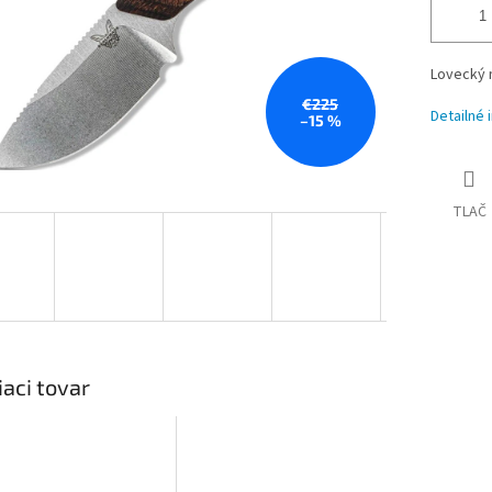
Lovecký 
€225
Detailné 
–15 %
TLAČ
iaci tovar