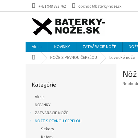
Prejsť
+421 948 332 762
obchod@baterky-noze.sk
na
obsah
Akcia
NOVINKY
ZATVÁRACIE NOŽE
NOŽE
Domov
NOŽE S PEVNOU ČEPEĹOU
Lovecké nože
B
Nôž
o
Preskočiť
č
Priemer
Neohod
Kategórie
kategórie
n
hodnote
ý
produkt
Akcia
p
je
NOVINKY
0,0
a
z
ZATVÁRACIE NOŽE
n
5
e
NOŽE S PEVNOU ČEPEĹOU
hviezdič
l
Sekery
Katany