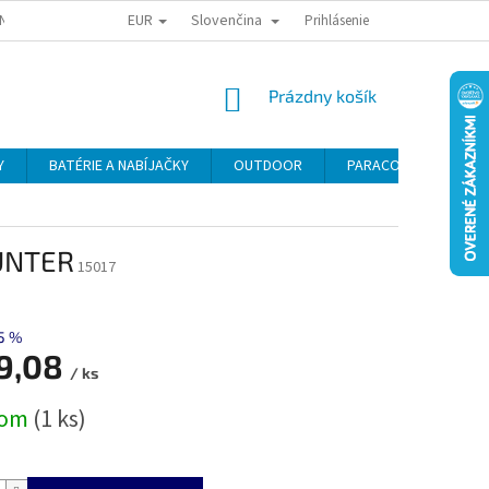
EUR
Slovenčina
NY OSOBNÝCH ÚDAJOV
ODSTÚPENIE OD KÚPNEJ ZMLUVY
Prihlásenie
REKLAMA
NÁKUPNÝ
Prázdny košík
KOŠÍK
Y
BATÉRIE A NABÍJAČKY
OUTDOOR
PARACORD
SE
UNTER
15017
5 %
9,08
/ ks
ová
dom
(1 ks)