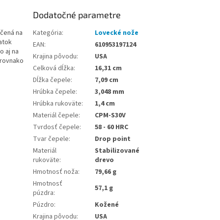
Dodatočné parametre
rčená na
Kategória
:
Lovecké nože
atok
EAN
:
610953197124
o aj na
Krajina pôvodu
:
USA
 rovnako
Celková dĺžka
:
16,31 cm
Dĺžka čepele
:
7,09 cm
Hrúbka čepele
:
3,048 mm
Hrúbka rukoväte
:
1,4 cm
Materiál čepele
:
CPM-S30V
Tvrdosť čepele
:
58 - 60 HRC
Tvar čepele
:
Drop point
Materiál
Stabilizované
rukoväte
:
drevo
Hmotnosť noža
:
79,66 g
Hmotnosť
57,1 g
púzdra
:
Púzdro
:
Kožené
Krajina pôvodu
:
USA