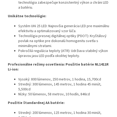
technológia zabezpečuje konzistentný výkon a chráni LED
a batériu.
Unikátne technológie:
Systém UHi 25 LED: Najnovšia generácia LED pre maximálnu
efektivitu a optimalizovaný vzor lúča.
Technológia presnej digitálnej optiky (PDOT): Kryštálový
povlak na optike pre dokonalú homogenitu svetla s
minimálnymi stratami.
Pokročilá regulácia teploty (ATR): Udržiava stabilný výkon
úpravou jasu LED podľa okolitej teploty.
Profesionálne režimy osvetlenia: Použitie batérie NL1411R
Li-ion:
Vysoký: 800 lúmenov, 250 metrov, 1 hodina, 15,700cd
Stredný: 300 lúmenov, 145 metrov, 1 hodina 45 minút,
5,500cd
Nízky: 50 lúmenov, 58 metrov, 10 hodín, 846cd
Použitie štandardnej AA batérie:
Stredný: 200 lúmenov, 125 metrov, 1 hodina 30 minút,