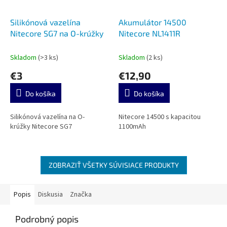
Silikónová vazelína
Akumulátor 14500
Nitecore SG7 na O-krúžky
Nitecore NL1411R
Skladom
(>3 ks)
Skladom
(2 ks)
€3
€12,90
Do košíka
Do košíka
Silikónová vazelína na O-
Nitecore 14500 s kapacitou
krúžky Nitecore SG7
1100mAh
ZOBRAZIŤ VŠETKY SÚVISIACE PRODUKTY
Popis
Diskusia
Značka
Podrobný popis