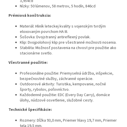
3,954cd
Nízky: 50 lúmenov, 58 metrov, 5 hodín, 846cd
Prémiová konštrukcia:
Materiál: Hliník leteckej kvality s vojenským tvrdým
eloxovaným povrchom HA III.
Šošovka: Dvojstranný antireflexný povlak.
Klip: Dvojpolohový klip pre všestranné možnosti nosenia.
Stabilita: Možnosť postavenia na chvost pre použitie ako
stacionárne svetlo.
Všestranné použitie:
Profesionálne použitie: Priemyselná údržba, inšpekcie,
bezpečnostné služby, záchranné operácie.
Outdoorové aktivity: Turistika, kempovanie, nočné
športy, rybolov, poľovníctvo.
Každodenné použitie: EDC (Every Day Carry), domáce
úlohy, núdzové osvetlenie, služobné cesty.
Technické špecifikácie:
Rozmery: Dĺžka 93,0 mm, Priemer hlavy 19,7 mm, Priemer
tela 19,5 mm.