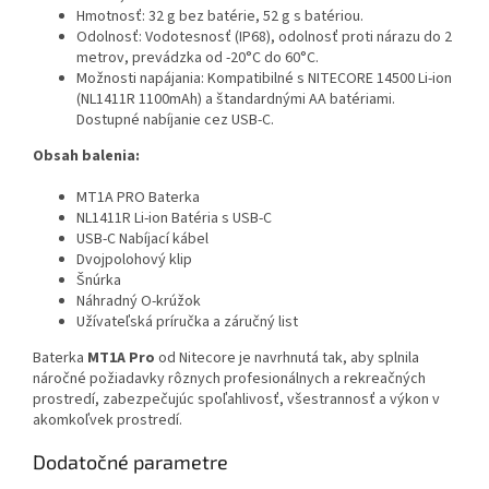
Hmotnosť: 32 g bez batérie, 52 g s batériou.
Odolnosť: Vodotesnosť (IP68), odolnosť proti nárazu do 2
metrov, prevádzka od -20°C do 60°C.
Možnosti napájania: Kompatibilné s NITECORE 14500 Li-ion
(NL1411R 1100mAh) a štandardnými AA batériami.
Dostupné nabíjanie cez USB-C.
Obsah balenia:
MT1A PRO Baterka
NL1411R Li-ion Batéria s USB-C
USB-C Nabíjací kábel
Dvojpolohový klip
Šnúrka
Náhradný O-krúžok
Užívateľská príručka a záručný list
Baterka
MT1A Pro
od Nitecore je navrhnutá tak, aby splnila
náročné požiadavky rôznych profesionálnych a rekreačných
prostredí, zabezpečujúc spoľahlivosť, všestrannosť a výkon v
akomkoľvek prostredí.
Dodatočné parametre