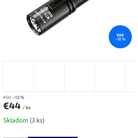
€50
–12 %
€50
–12 %
€44
/ ks
Jednotková
Skladom
(3 ks)
cena: