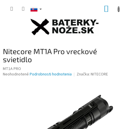
Prejsť
NÁKUP
na
obsah
KOŠÍK
Nitecore MT1A Pro vreckové
svietidlo
MT1A PRO
Priemerné
Neohodnotené
Podrobnosti hodnotenia
Značka:
NITECORE
hodnotenie
produktu
je
0,0
z
5
hviezdičiek.