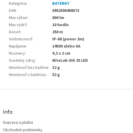
Kategória
:
BATERKY
EAN
:
6952506408573
Max výkon
:
800 lm
Max výdrž
:
10 hodín
Dosvit
:
250 m
Vodotesnosť
:
IP-68 (ponor 2m)
Napájanie
:
14500 alebo AA
Rozmery
:
9,3 x 2 cm
Svetelný zdroj
:
NiteLab UHi 25 LED
Hmotnosť bez batérie
:
32 g
Hmotnosť s batériou
:
52 g
Z
á
p
ä
Info
t
Doprava a platba
i
Obchodné podmienky
e