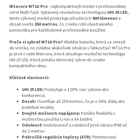
Nitecore MT1A Pro
- najkompaktnejší model z profesionálnej
série Multi-Task. Vybavený revolučnou technológiou
UHi 25 LED
,
tento výkonný model poskytuje pôsobivých
800 lúmenov
a
dosah svetla
250 metrov
, čo z neho robí všestranného
pomocníka pre každodenné profesionálne použitie.
Prečo si vybrať MT1A Pro?
Hľadáte baterku, ktorá sa zmestí
do vrecka, no zvládne akúkoľvek situáciu s ľahkosťou? MT1A Pro
je prvá v rade Nitecore, ktorá obsahuje revolučnú technológiu
UHi 25 LED, ktorá prináša obrovský výkon do svojho
kompaktného rámu.
Kľúčové vlastnosti:
UHi 25 LED:
Poskytuje o 129% viac výkonu ako
konkurencia.
Dosah:
Osvetľuje až 250 metrov, čo je o 56% ďalej ako
podobné modely.
Dvojité možnosti napájania:
Ponúka flexibilitu s
možnosťou použitia Li-ion a AA batérií.
Odolnosť:
Vodotesnosť a odolnosť proti nárazu IP68 až
do 2 metrov.
Pokročilá regulácia teploty (ATR)
: Patentovaná