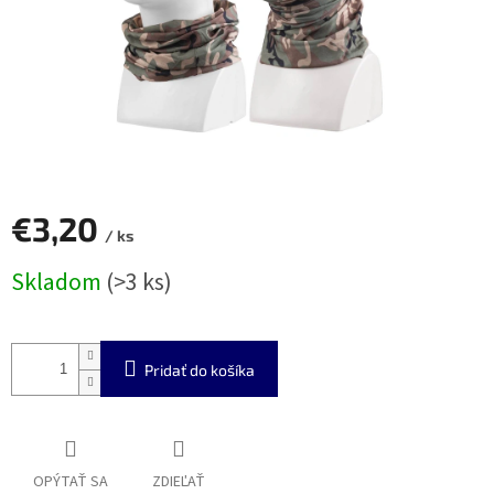
€3,20
/ ks
Jednotková
Skladom
(>3 ks)
cena:
Pridať do košíka
OPÝTAŤ SA
ZDIEĽAŤ