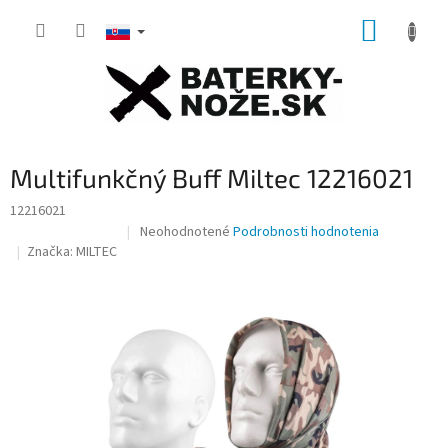
Prejsť
NÁKUP
na
obsah
KOŠÍK
Multifunkčný Buff Miltec 12216021
12216021
Priemerné
Neohodnotené
Podrobnosti hodnotenia
Výpredaj zásob
hodnotenie
Značka:
MILTEC
produktu
je
0,0
z
5
hviezdičiek.