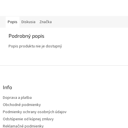
Popis
Diskusia
Značka
Podrobný popis
Popis produktu nie je dostupný
Z
á
p
ä
Info
t
Doprava a platba
i
Obchodné podmienky
e
Podmienky ochrany osobných údajov
Odstúpenie od kúpnej zmluvy
Reklamačné podmienky