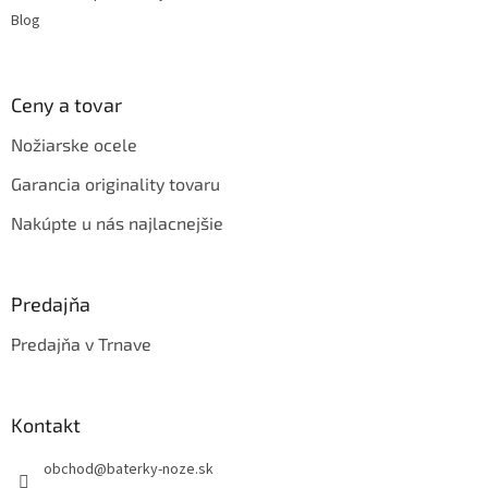
Blog
Ceny a tovar
Nožiarske ocele
Garancia originality tovaru
Nakúpte u nás najlacnejšie
Predajňa
Predajňa v Trnave
Kontakt
obchod
@
baterky-noze.sk