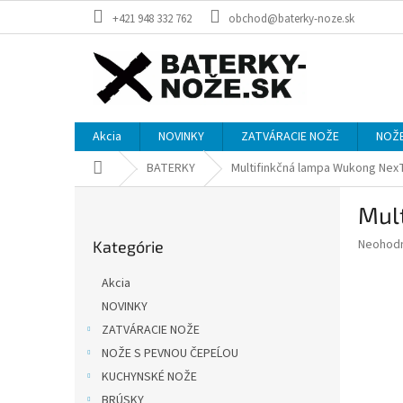
Prejsť
+421 948 332 762
obchod@baterky-noze.sk
na
obsah
Akcia
NOVINKY
ZATVÁRACIE NOŽE
NOŽE
Domov
BATERKY
Multifinkčná lampa Wukong Nex
B
Mul
o
Preskočiť
č
Priemer
Neohod
Kategórie
kategórie
n
hodnote
ý
produkt
Akcia
p
je
NOVINKY
0,0
a
z
ZATVÁRACIE NOŽE
n
5
e
NOŽE S PEVNOU ČEPEĹOU
hviezdič
l
KUCHYNSKÉ NOŽE
BRÚSKY