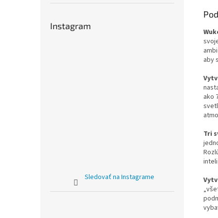
Pod
Instagram
Wuko
svoj
ambi
aby 
Vytv
nast
ako 
svetl
atmo
Tri 
jedn
Rozl
intel
Sledovať na Instagrame
Vytv
„vše
podm
vyba