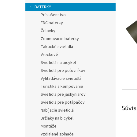
BATERKY
Príslušenstvo
EDC baterky
Čelovky
Zoomovacie baterky
Taktické svietidlá
Vreckové
Svietidlá na bicykel
Svietidlá pre poľovníkov
Vyhľadávacie svietidlá
Turistika a kempovanie
Svietidlá pre jaskyniarov
Svietidlá pre potápačov
Súvis
Nabíjacie svietidlá
Držiaky na bicykel
Montáže
Vzdialené spínače