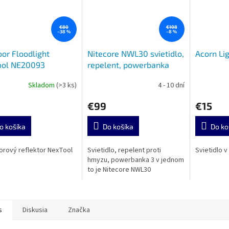
€80
€108
–38 %
–8 %
or Floodlight
Nitecore NWL30 svietidlo,
Acorn Li
ool NE20093
repelent, powerbanka
Skladom
(>3 ks)
4 - 10 dní
€99
€15
o košíka
Do košíka
Do ko
rový reflektor NexTool
Svietidlo, repelent proti
Svietidlo v
hmyzu, powerbanka 3 v jednom
to je Nitecore NWL30
s
Diskusia
Značka