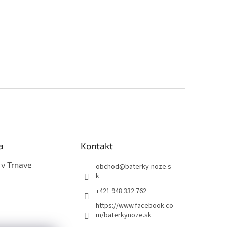
a
Kontakt
 v Trnave
obchod
@
baterky-noze.s
k
+421 948 332 762
https://www.facebook.co
m/baterkynoze.sk