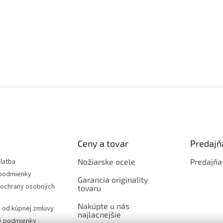
Ceny a tovar
Predajň
latba
Nožiarske ocele
Predajňa
podmienky
Garancia originality
ochrany osobných
tovaru
Nakúpte u nás
 od kúpnej zmluvy
najlacnejšie
é podmienky