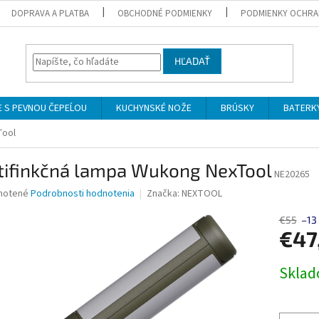
DOPRAVA A PLATBA
OBCHODNÉ PODMIENKY
PODMIENKY OCHRA
HĽADAŤ
 S PEVNOU ČEPEĹOU
KUCHYNSKÉ NOŽE
BRÚSKY
BATERK
Tool
tifinkčná lampa Wukong NexTool
NE20265
né
notené
Podrobnosti hodnotenia
Značka:
NEXTOOL
nie
u
€55
–13
€47
Jednotk
Skla
cena:
iek.