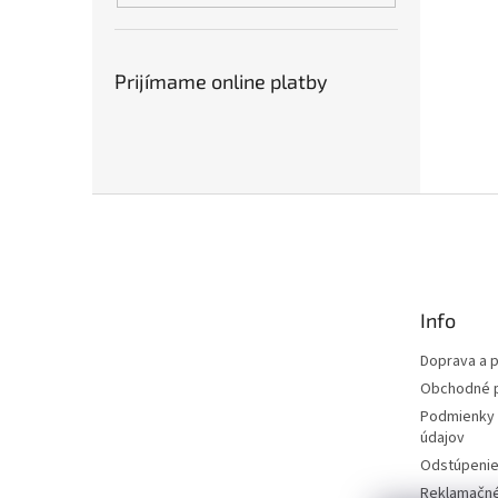
Prijímame online platby
Z
á
p
ä
t
Info
i
e
Doprava a p
Obchodné 
Podmienky 
údajov
Odstúpenie
Reklamačn