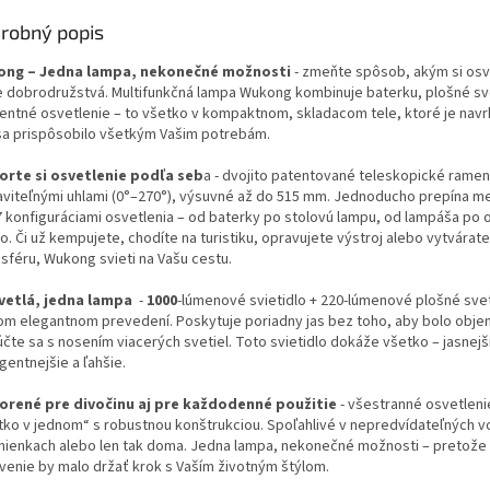
robný popis
ng – Jedna lampa, nekonečné možnosti
- zmeňte spôsob, akým si osv
e dobrodružstvá.
Multifunkčná lampa Wukong kombinuje baterku, plošné sv
entné osvetlenie – to všetko v kompaktnom, skladacom tele, ktoré je navr
sa prispôsobilo všetkým Vašim potrebám.
orte si osvetlenie podľa seb
a - dvojito patentované teleskopické ramen
aviteľnými uhlami (0°–270°), výsuvné až do 515 mm. Jednoducho prepína me
7 konfiguráciami osvetlenia – od baterky po stolovú lampu, od lampáša po o
o. Či už kempujete, chodíte na turistiku, opravujete výstroj alebo vytvárate
sféru, Wukong svieti na Vašu cestu.
svetlá, jedna lampa
-
1000
-lúmenové svietidlo + 220-lúmenové plošné svet
om elegantnom prevedení. Poskytuje poriadny jas bez toho, aby bolo obje
účte sa s nosením viacerých svetiel.
Toto svietidlo dokáže všetko – jasnejš
igentnejšie a ľahšie.
orené pre divočinu aj pre každodenné použitie
- všestranné osvetleni
tko v jednom“ s robustnou konštrukciou.
Spoľahlivé v nepredvídateľných v
ienkach alebo len tak doma.
Jedna lampa, nekonečné možnosti – pretože
venie by malo držať krok s Vaším životným štýlom.