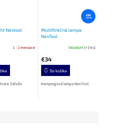
€39
–12 %
ght Nextool
Multifinkčná lampa
NexTool
1 - 2 mesiace
Skladom
(>3 ks)
€34
šíka
Do košíka
 tvare žaľuďa
Kempingová lampa NexTool