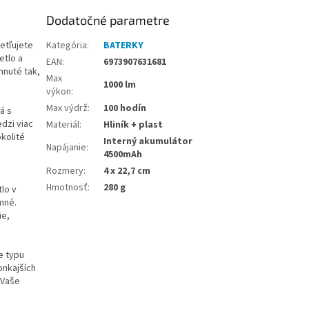
Dodatočné parametre
etľujete
Kategória
:
BATERKY
etlo a
EAN
:
6973907631681
hnuté tak,
Max
1000 lm
výkon
:
Max výdrž
:
100 hodín
á s
dzi viac
Materiál
:
Hliník + plast
kolité
Interný akumulátor
Napájanie
:
4500mAh
Rozmery
:
4 x 22,7 cm
Hmotnosť
:
280 g
lo v
mné.
ie,
e typu
onkajších
 Vaše