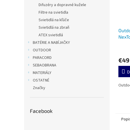
Difuzéry a dopravné kužele
Filtre na svietidla
Svietidlá na kľúče
Svietidlá na zbraň
Outdo
ATEX svietidlá
NexT
BATÉRIE A NABÍJAČKY
OUTDOOR
PARACORD
€49
SEBAOBRANA
D
MATERIÁLY
OSTATNÉ
Outdoo
Značky
Facebook
Popi