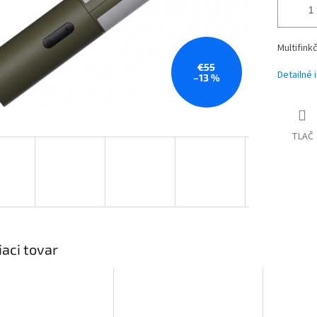
Multifink
€55
Detailné 
–13 %
TLAČ
iaci tovar