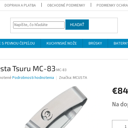
DOPRAVA A PLATBA
OBCHODNÉ PODMIENKY
PODMIENKY OCHRA
HĽADAŤ
 S PEVNOU ČEPEĹOU
KUCHYNSKÉ NOŽE
BRÚSKY
BATERK
sta Tsuru MC-83
MC-83
né
notené
Podrobnosti hodnotenia
Značka:
MCUSTA
nie
€8
u
Jednotk
Na do
cena:
iek.