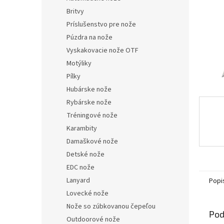
Britvy
Príslušenstvo pre nože
Púzdra na nože
Vyskakovacie nože OTF
Motýliky
Pílky
Hubárske nože
Rybárske nože
Tréningové nože
Karambity
Damaškové nože
Detské nože
EDC nože
Lanyard
Popi
Lovecké nože
Nože so zúbkovanou čepeľou
Pod
Outdoorové nože