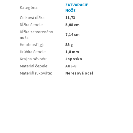
ZATVÁRACIE
Kategória
:
NOŽE
Celková dĺžka
:
11,73
Dĺžka čepele
:
5,08 cm
Dĺžka zatvoreného
7,14 cm
noža
:
Hmotnosť [g]
:
55 g
Hrúbka čepele
:
1,8 mm
Krajina pôvodu
:
Japosko
Material čepele
:
AUS-8
Materiál rukoväte
:
Nerezová oceľ