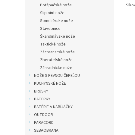
Šiko
Potápačské nože
Slipjoint nože
Someliérske nože
Stavebnice
Škandinávske nože
Taktické nože
Záchranarské nože
Zberateľské nože
Záhradnícke nože
NOŽE S PEVNOU ČEPEĹOU
KUCHYNSKÉ NOŽE
BRÚSKY
BATERKY
BATÉRIE A NABÍJAČKY
OUTDOOR
PARACORD
SEBAOBRANA