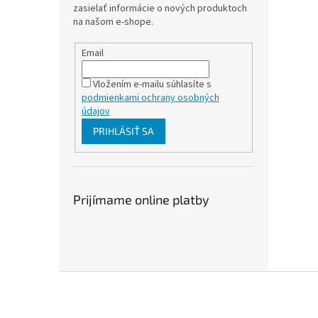
zasielať informácie o nových produktoch
na našom e-shope.
Email
Vložením e-mailu súhlasíte s
podmienkami ochrany osobných
údajov
PRIHLÁSIŤ SA
Prijímame online platby
Z
á
p