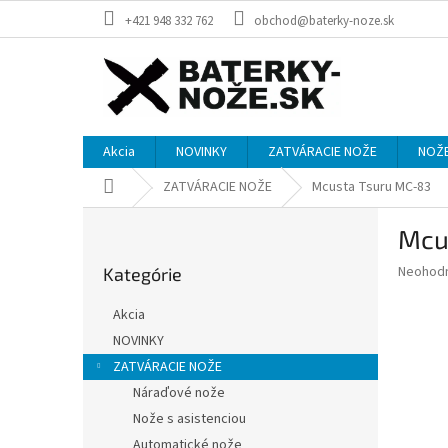
Prejsť
+421 948 332 762
obchod@baterky-noze.sk
na
obsah
Akcia
NOVINKY
ZATVÁRACIE NOŽE
NOŽE
Domov
ZATVÁRACIE NOŽE
Mcusta Tsuru MC-83
B
Mcu
o
Preskočiť
č
Priemer
Neohod
Kategórie
kategórie
n
hodnote
ý
produkt
Akcia
p
je
NOVINKY
0,0
a
z
ZATVÁRACIE NOŽE
n
5
e
Náraďové nože
hviezdič
l
Nože s asistenciou
Automatické nože