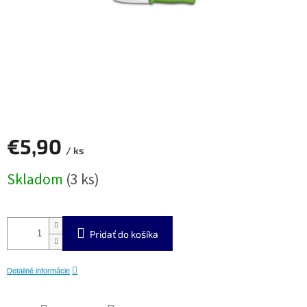
€5,90
/ ks
Jednotková
Skladom
(3 ks)
cena:
Pridať do košíka
Detailné informácie