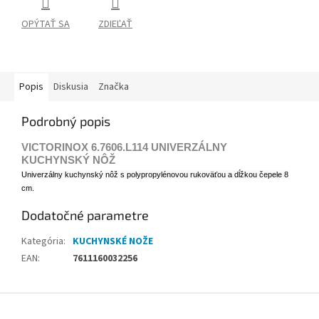
OPÝTAŤ SA
ZDIEĽAŤ
Popis
Diskusia
Značka
Podrobný popis
VICTORINOX 6.7606.L114 UNIVERZÁLNY
KUCHYNSKÝ NÔŽ
Univerzálny kuchynský nôž s polypropylénovou rukoväťou a dĺžkou čepele 8
cm.
Dodatočné parametre
Kategória
:
KUCHYNSKÉ NOŽE
EAN
:
7611160032256
Z
á