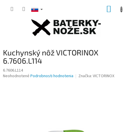
Prejsť
NÁKUP
na
obsah
KOŠÍK
Kuchynský nôž VICTORINOX
6.7606.L114
6.7606.L114
Priemerné
Neohodnotené
Podrobnosti hodnotenia
Značka:
VICTORINOX
hodnotenie
produktu
je
0,0
z
5
hviezdičiek.