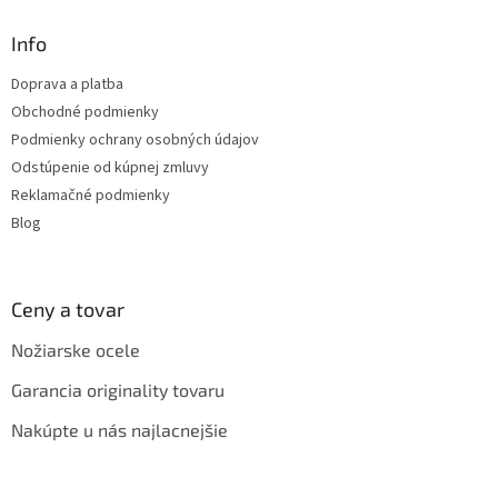
p
ä
Info
t
Doprava a platba
i
Obchodné podmienky
e
Podmienky ochrany osobných údajov
Odstúpenie od kúpnej zmluvy
Reklamačné podmienky
Blog
Ceny a tovar
Nožiarske ocele
Garancia originality tovaru
Nakúpte u nás najlacnejšie