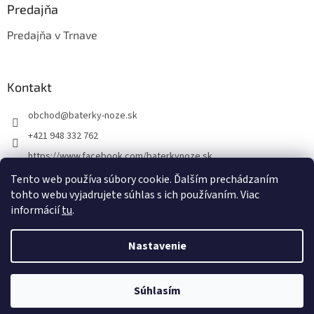
Predajňa
Predajňa v Trnave
Kontakt
obchod
@
baterky-noze.sk
+421 948 332 762
https://www.facebook.com/baterkynoze.sk
/baterkynoze
Tento web používa súbory cookie. Ďalším prechádzaním
tohto webu vyjadrujete súhlas s ich používaním. Viac
https://www.youtube.com/@nozebaterky
informácií
tu
.
Nastavenie
Vytvoril Shoptet
Súhlasím
Copyright 2026
baterky-noze.sk
. Všetky práva vyhradené.