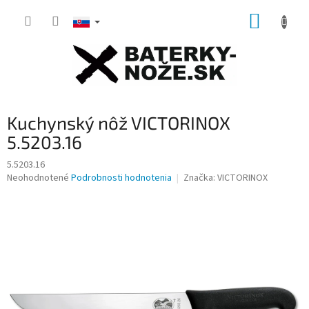
Prejsť
NÁKUP
na
obsah
KOŠÍK
Kuchynský nôž VICTORINOX
5.5203.16
5.5203.16
Priemerné
Neohodnotené
Podrobnosti hodnotenia
Značka:
VICTORINOX
hodnotenie
produktu
je
0,0
z
5
hviezdičiek.