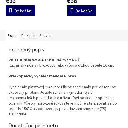
€33
€36
Do košíka
Do košíka
Popis
Diskusia
Značka
Podrobný popis
VICTORINOX 5.5203.16 KUCHÁRSKY NÔŽ
Kuchársky nôž s fibroxovou rukoväťou a dĺžkou čepele 16 cm.
Priekopnícky vynález menom Fibrox
Vynájdenie plastovej rukoväte Fibrox znamenalo pre Victorinox
skutočný prielom. Je založená na najmodernejších
ergonomických poznatkoch a užívateľovi poskytuje optimálnu
ochranu. Všetky fibroxové rukoväte je možné sterilizovať až do
teploty 150°C a zodpovedajú požiadavkam smernice (ES)
1935/2004.
Dodatočné parametre