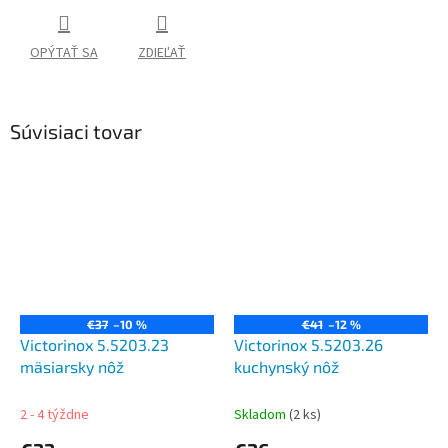
OPÝTAŤ SA
ZDIEĽAŤ
Súvisiaci tovar
€37
–10 %
€41
–12 %
Victorinox 5.5203.23
Victorinox 5.5203.26
mäsiarsky nôž
kuchynský nôž
2 - 4 týždne
Skladom
(2 ks)