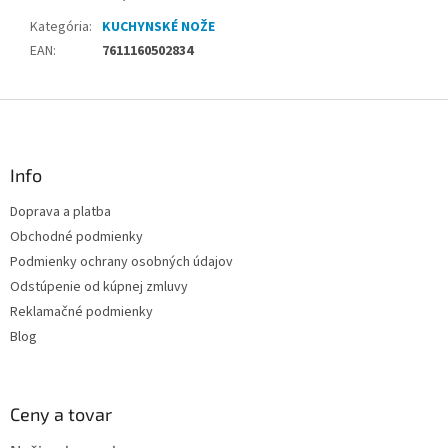
Kategória
:
KUCHYNSKÉ NOŽE
EAN
:
7611160502834
Z
á
p
ä
Info
t
Doprava a platba
i
Obchodné podmienky
e
Podmienky ochrany osobných údajov
Odstúpenie od kúpnej zmluvy
Reklamačné podmienky
Blog
Ceny a tovar