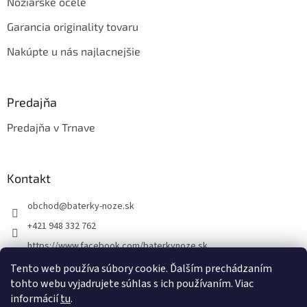
Nožiarske ocele
Garancia originality tovaru
Nakúpte u nás najlacnejšie
Predajňa
Predajňa v Trnave
Kontakt
obchod
@
baterky-noze.sk
+421 948 332 762
https://www.facebook.com/baterkynoze.sk
/baterkynoze
Tento web používa súbory cookie. Ďalším prechádzaním
tohto webu vyjadrujete súhlas s ich používaním. Viac
https://www.youtube.com/@nozebaterky
informácií
tu
.