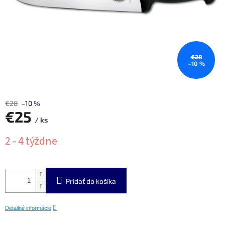
€28
–10 %
€28
–10 %
€25
/ ks
Jednotková
2 - 4 týždne
cena:
Pridať do košíka
Detailné informácie