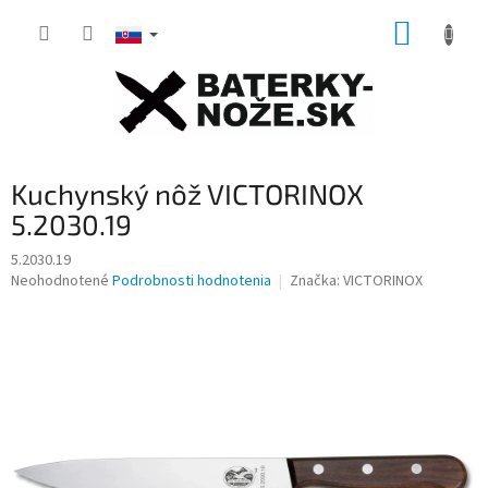
Prejsť
NÁKUP
na
obsah
KOŠÍK
Kuchynský nôž VICTORINOX
5.2030.19
5.2030.19
Priemerné
Neohodnotené
Podrobnosti hodnotenia
Značka:
VICTORINOX
hodnotenie
produktu
je
0,0
z
5
hviezdičiek.