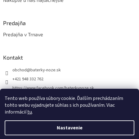
Predajňa
Predajňa v Trnave
Kontakt
obchod
@
baterky-noze.sk
+421 948 332 762
https://www.facebook.com/baterkynoze.sk
/baterkynoze
Tento web používa súbory cookie. Ďalším prechádzaním
tohto webu vyjadrujete súhlas s ich používaním. Viac
https://www.youtube.com/@nozebaterky
informácií
tu
.
Nastavenie
Vytvoril Shoptet