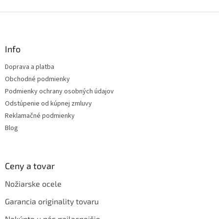
Z
á
p
ä
Info
t
Doprava a platba
i
Obchodné podmienky
e
Podmienky ochrany osobných údajov
Odstúpenie od kúpnej zmluvy
Reklamačné podmienky
Blog
Ceny a tovar
Nožiarske ocele
Garancia originality tovaru
Nakúpte u nás najlacnejšie