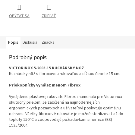
OPÝTAŤ SA
ZDIEĽAŤ
Popis
Diskusia
Značka
Podrobný popis
VICTORINOX 5.2003.15 KUCHÁRSKY NÔŽ
Kuchársky nôž s fibroxovou rukoväťou a dĺžkou čepele 15 cm.
Priekopnícky vynález menom Fibrox
Vynájdenie plastovej rukoväte Fibrox znamenalo pre Victorinox
skutočný prielom. Je založená na najmodernejších
ergonomických poznatkoch a užívateľovi poskytuje optimálnu
ochranu. Všetky fibroxové rukoväte je možné sterilizovať až do
teploty 150°C a zodpovedajú požiadavkam smernice (ES)
1935/2004.