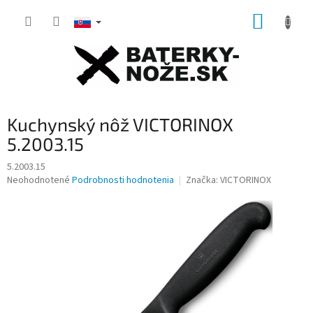
Prejsť
NÁKUP
na
obsah
KOŠÍK
Kuchynský nôž VICTORINOX
5.2003.15
5.2003.15
Priemerné
Neohodnotené
Podrobnosti hodnotenia
Značka:
VICTORINOX
hodnotenie
produktu
je
0,0
z
5
hviezdičiek.