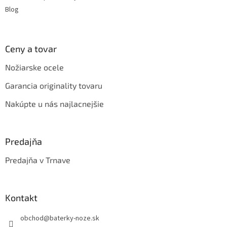
Blog
Ceny a tovar
Nožiarske ocele
Garancia originality tovaru
Nakúpte u nás najlacnejšie
Predajňa
Predajňa v Trnave
Kontakt
obchod
@
baterky-noze.sk