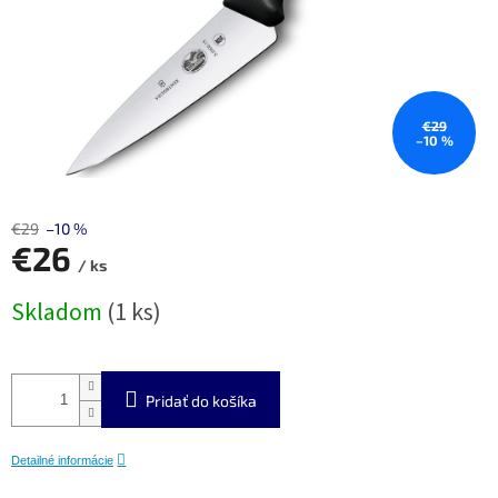
€29
–10 %
€29
–10 %
€26
/ ks
Jednotková
Skladom
(1 ks)
cena:
Pridať do košíka
Detailné informácie