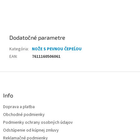
Dodatočné parametre
Kategória
:
NOŽE S PEVNOU ČEPEĹOU
EAN
:
7611160506061
Z
á
p
ä
Info
t
Doprava a platba
i
Obchodné podmienky
e
Podmienky ochrany osobných údajov
Odstúpenie od kúpnej zmluvy
Reklamačné podmienky