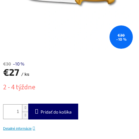
€30
–10 %
€30
–10 %
€27
/ ks
Jednotková
2 - 4 týždne
cena:
Pridať do košíka
Detailné informácie