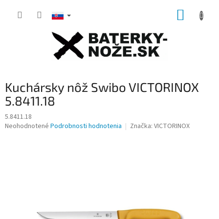
Prejsť
NÁKUP
na
obsah
KOŠÍK
Kuchársky nôž Swibo VICTORINOX
5.8411.18
5.8411.18
Priemerné
Neohodnotené
Podrobnosti hodnotenia
Značka:
VICTORINOX
hodnotenie
produktu
je
0,0
z
5
hviezdičiek.