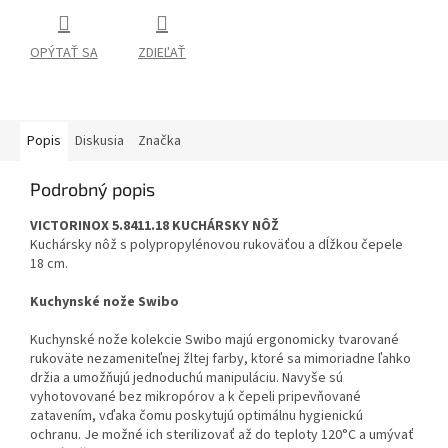
OPÝTAŤ SA
ZDIEĽAŤ
Popis
Diskusia
Značka
Podrobný popis
VICTORINOX 5.8411.18 KUCHÁRSKY NÔŽ
Kuchársky nôž s polypropylénovou rukoväťou a dĺžkou čepele
18 cm.
Kuchynské nože Swibo
Kuchynské nože kolekcie Swibo majú ergonomicky tvarované
rukoväte nezameniteľnej žltej farby, ktoré sa mimoriadne ľahko
držia a umožňujú jednoduchú manipuláciu. Navyše sú
vyhotovované bez mikropórov a k čepeli pripevňované
zatavením, vďaka čomu poskytujú optimálnu hygienickú
ochranu. Je možné ich sterilizovať až do teploty 120°C a umývať