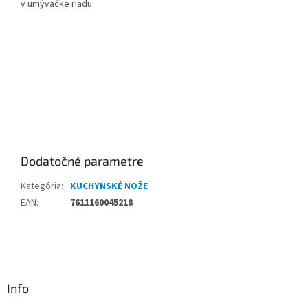
v umývačke riadu.
Dodatočné parametre
Kategória
:
KUCHYNSKÉ NOŽE
EAN
:
7611160045218
Z
á
p
ä
Info
t