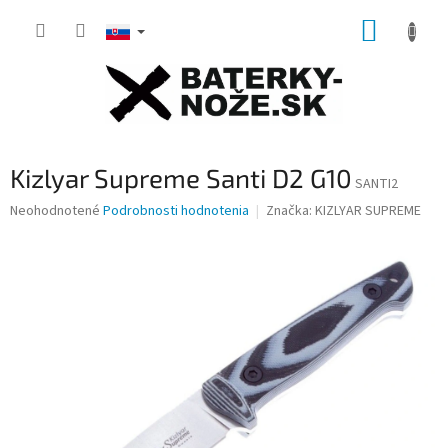
Prejsť
NÁKUP
na
obsah
KOŠÍK
Kizlyar Supreme Santi D2 G10
SANTI2
Priemerné
Neohodnotené
Podrobnosti hodnotenia
Značka:
KIZLYAR SUPREME
hodnotenie
produktu
je
0,0
z
5
hviezdičiek.