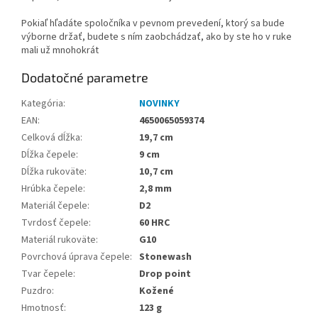
Pokiaľ hľadáte spoločníka v pevnom prevedení, ktorý sa bude
výborne držať, budete s ním zaobchádzať, ako by ste ho v ruke
mali už mnohokrát
Dodatočné parametre
Kategória
:
NOVINKY
EAN
:
4650065059374
Celková dĺžka
:
19,7 cm
Dĺžka čepele
:
9 cm
Dĺžka rukoväte
:
10,7 cm
Hrúbka čepele
:
2,8 mm
Materiál čepele
:
D2
Tvrdosť čepele
:
60 HRC
Materiál rukoväte
:
G10
Povrchová úprava čepele
:
Stonewash
Tvar čepele
:
Drop point
Puzdro
:
Kožené
Hmotnosť
:
123 g