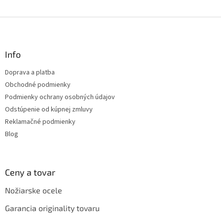
Z
á
p
ä
Info
t
Doprava a platba
i
Obchodné podmienky
e
Podmienky ochrany osobných údajov
Odstúpenie od kúpnej zmluvy
Reklamačné podmienky
Blog
Ceny a tovar
Nožiarske ocele
Garancia originality tovaru