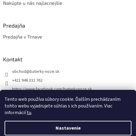
Nakúpte u nás najlacnejšie
Predajňa
Predajňa v Trnave
Kontakt
obchod
@
baterky-noze.sk
+421 948 332 762
https://www.facebook.com/baterkynoze.sk
/baterkynoze
Tento web používa súbory cookie. Ďalším prechádzaním
tohto webu vyjadrujete súhlas s ich používaním. Viac
https://www.youtube.com/@nozebaterky
informácií
tu
.
Nastavenie
Vytvoril Shoptet