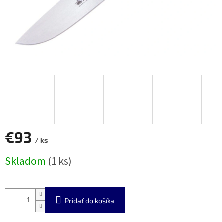
€93
/ ks
Jednotková
Skladom
(1 ks)
cena:
Pridať do košíka