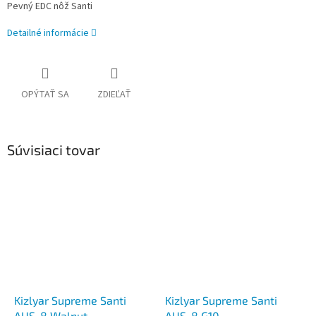
Pevný EDC nôž Santi
Detailné informácie
OPÝTAŤ SA
ZDIEĽAŤ
Súvisiaci tovar
Kizlyar Supreme Santi
Kizlyar Supreme Santi
AUS-8 Walnut
AUS-8 G10