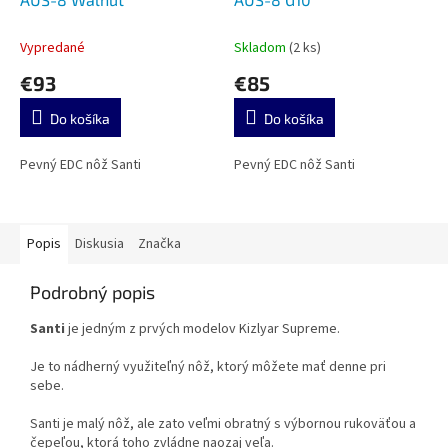
Vypredané
Skladom
(2 ks)
€93
€85
Do košíka
Do košíka
Pevný EDC nôž Santi
Pevný EDC nôž Santi
Popis
Diskusia
Značka
Podrobný popis
Santi
je jedným z prvých modelov Kizlyar Supreme.
Je to nádherný využiteľný nôž, ktorý môžete mať denne pri
sebe.
Santi je malý nôž, ale zato veľmi obratný s výbornou rukoväťou a
čepeľou, ktorá toho zvládne naozaj veľa.