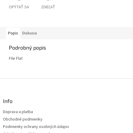
OPÝTAŤ SA
ZDIEĽAŤ
Popis
Diskusia
Podrobný popis
File Flat
Z
á
p
ä
Info
t
Doprava a platba
i
Obchodné podmienky
e
Podmienky ochrany osobných údajov