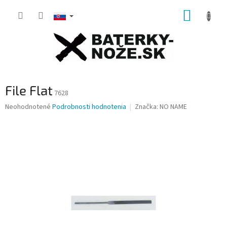
Prejsť
NÁKUP
na
obsah
KOŠÍK
File Flat
7628
Priemerné
Neohodnotené
Podrobnosti hodnotenia
Značka:
NO NAME
hodnotenie
produktu
je
0,0
z
5
hviezdičiek.