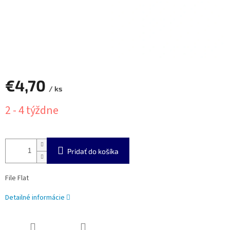
€4,70
/ ks
Jednotková
2 - 4 týždne
cena:
Pridať do košíka
File Flat
Detailné informácie