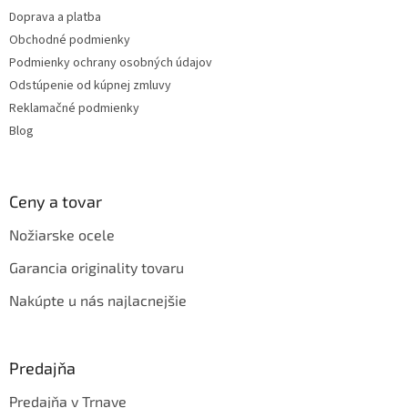
t
Doprava a platba
i
Obchodné podmienky
e
Podmienky ochrany osobných údajov
Odstúpenie od kúpnej zmluvy
Reklamačné podmienky
Blog
Ceny a tovar
Nožiarske ocele
Garancia originality tovaru
Nakúpte u nás najlacnejšie
Predajňa
Predajňa v Trnave