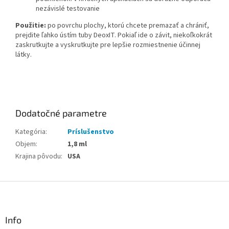
nezávislé testovanie
Použitie:
p
o
povrchu plochy, ktorú chcete premazať a chrániť,
prejdite ľahko ústím tuby DeoxIT.
Pokiaľ ide o závit, niekoľkokrát
zaskrutkujte a vyskrutkujte pre lepšie rozmiestnenie účinnej
látky.
Dodatočné parametre
Kategória
:
Príslušenstvo
Objem
:
1,8 ml
Krajina pôvodu
:
USA
Z
á
p
ä
Info