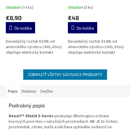
Skladom
(>3 ks)
Skladom
(3 ks)
€8,90
€48
Do košíka
Do košíka
Deoxidačný roztok D100L od
Deoxidačný roztok D100L od
amerického výrobcu CAIG, ktorý
amerického výrobcu CAIG, ktorý
zlepšuje elektrický kontakt
zlepšuje elektrický kontakt
ZOBRAZIŤ VŠETKY SÚVISIACE PRODUKTY
Popis
Diskusia
Značka
Podrobný popis
DeoxIT® Shield S-Series
poskytuje dlhotrvajúcu ochranu
kovových povrchov v náročných prostrediach.
NIE JE to čistiaci
prostriedok, chráni, maže a udržiava optimálnu vodivosť na