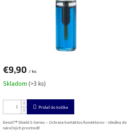
€9,90
/ ks
Jednotková
Skladom
(>3 ks)
cena:
Pridať do košíka
DeoxIT® Shield S-Series – Ochrana kontaktov/konektorov – Ideálna do
náročných prostredí!