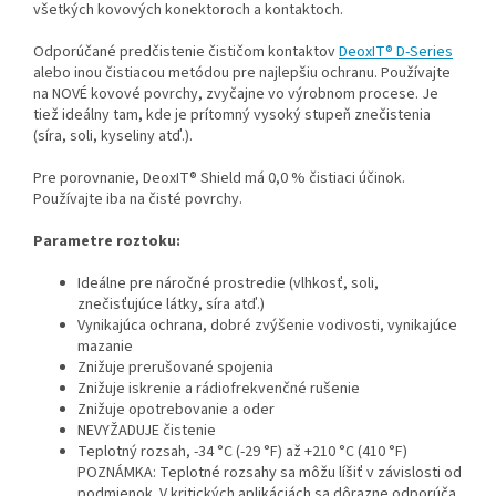
všetkých kovových konektoroch a kontaktoch.
Odporúčané predčistenie čističom kontaktov
DeoxIT® D-Series
alebo inou čistiacou metódou pre najlepšiu ochranu.
Používajte
na NOVÉ kovové povrchy, zvyčajne vo výrobnom procese.
Je
tiež ideálny tam, kde je prítomný vysoký stupeň znečistenia
(síra, soli, kyseliny atď.).
Pre porovnanie, DeoxIT® Shield má 0,0 % čistiaci účinok.
Používajte iba na čisté povrchy.
Parametre roztoku:
Ideálne pre náročné prostredie (vlhkosť, soli,
znečisťujúce látky, síra atď.)
Vynikajúca ochrana, dobré zvýšenie vodivosti, vynikajúce
mazanie
Znižuje prerušované spojenia
Znižuje iskrenie a rádiofrekvenčné rušenie
Znižuje opotrebovanie a oder
NEVYŽADUJE čistenie
Teplotný rozsah, -34 °C (-29 °F) až +210 °C (410 °F)
POZNÁMKA: Teplotné rozsahy sa môžu líšiť v závislosti od
podmienok.
V kritických aplikáciách sa dôrazne odporúča