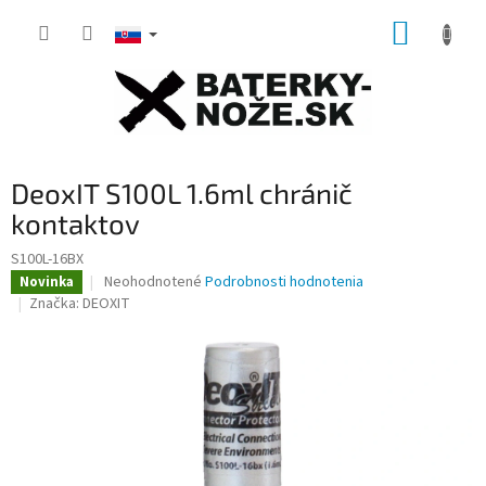
Prejsť
NÁKUP
na
obsah
KOŠÍK
DeoxIT S100L 1.6ml chránič
kontaktov
S100L-16BX
Priemerné
Neohodnotené
Podrobnosti hodnotenia
Novinka
hodnotenie
Značka:
DEOXIT
produktu
je
0,0
z
5
hviezdičiek.