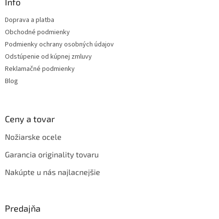
ä
Info
t
Doprava a platba
i
Obchodné podmienky
e
Podmienky ochrany osobných údajov
Odstúpenie od kúpnej zmluvy
Reklamačné podmienky
Blog
Ceny a tovar
Nožiarske ocele
Garancia originality tovaru
Nakúpte u nás najlacnejšie
Predajňa