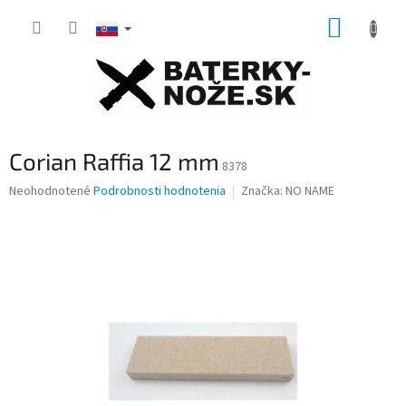
Prejsť
NÁKUP
na
obsah
KOŠÍK
Corian Raffia 12 mm
8378
Priemerné
Neohodnotené
Podrobnosti hodnotenia
Značka:
NO NAME
hodnotenie
produktu
je
0,0
z
5
hviezdičiek.