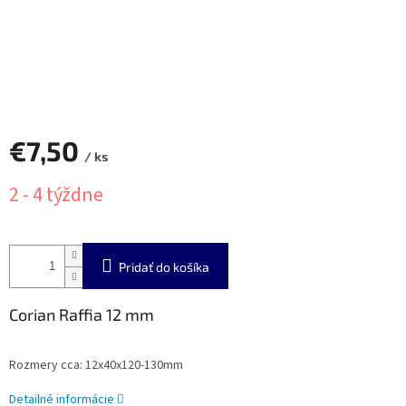
€7,50
/ ks
Jednotková
2 - 4 týždne
cena:
Pridať do košíka
Corian Raffia 12 mm
Rozmery cca: 12x40x120-130mm
Detailné informácie