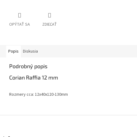
OPÝTAŤ SA
ZDIEĽAŤ
Popis
Diskusia
Podrobný popis
Corian Raffia 12 mm
Rozmery cca: 12x40x120-130mm
Z
á
p