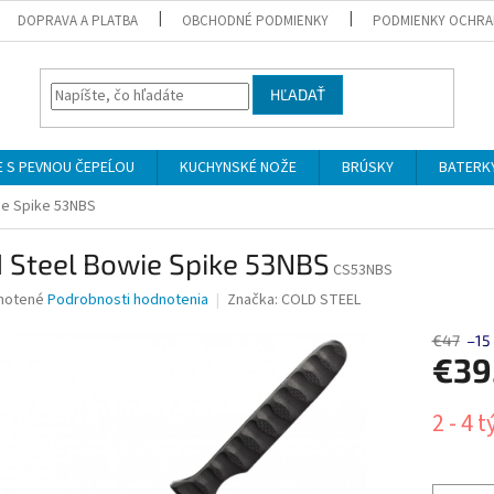
DOPRAVA A PLATBA
OBCHODNÉ PODMIENKY
PODMIENKY OCHRA
HĽADAŤ
 S PEVNOU ČEPEĹOU
KUCHYNSKÉ NOŽE
BRÚSKY
BATERK
ie Spike 53NBS
 Steel Bowie Spike 53NBS
CS53NBS
né
notené
Podrobnosti hodnotenia
Značka:
COLD STEEL
nie
u
€47
–15
€39
Jednotk
2 - 4 
cena:
iek.