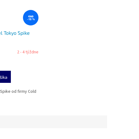
€60
–18 %
l Tokyo Spike
2 - 4 týždne
šíka
 Spike od firmy Cold