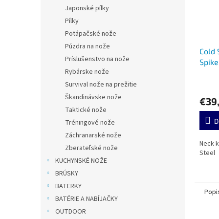
Japonské pílky
Pílky
Potápačské nože
Púzdra na nože
Cold 
Príslušenstvo na nože
Spik
Rybárske nože
Survival nože na prežitie
Škandinávske nože
€39
Taktické nože
D
Tréningové nože
Záchranarské nože
Neck k
Zberateľské nože
Steel
KUCHYNSKÉ NOŽE
BRÚSKY
BATERKY
Popi
BATÉRIE A NABÍJAČKY
OUTDOOR