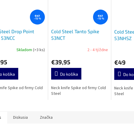
€47
€47
–15 %
–15 %
Steel Drop Point
Cold Steel Tanto Spike
Cold Stee
e 53NCC
53NCT
53NHSZ
Skladom
(>3 ks)
2 - 4 týždne
,95
€39,95
€49
o košíka
Do košíka
Do ko
nife Spike od firmy Cold
Neck knife Spike od firmy Cold
Neck knife
Steel
Steel
s
Diskusia
Značka