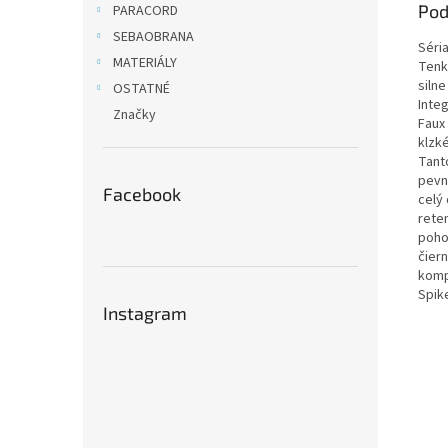
Pod
PARACORD
SEBAOBRANA
Séri
MATERIÁLY
Tenk
siln
OSTATNÉ
Inte
Značky
Faux
klzké
Tant
pevn
Facebook
celý
rete
poho
čier
komp
Spik
Instagram