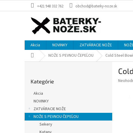
Prejsť
+421 948 332 762
obchod@baterky-noze.sk
na
obsah
Akcia
NOVINKY
ZATVÁRACIE NOŽE
NOŽE
Domov
NOŽE S PEVNOU ČEPEĹOU
Cold Steel Bow
B
Cold
o
Preskočiť
č
Priemer
Neohod
Kategórie
kategórie
n
hodnote
ý
produkt
Akcia
p
je
NOVINKY
0,0
a
z
ZATVÁRACIE NOŽE
n
5
e
NOŽE S PEVNOU ČEPEĹOU
hviezdič
l
Sekery
Katany