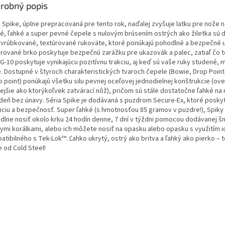
robný popis
a Spike, úplne prepracovaná pre tento rok, naďalej zvyšuje latku pre nože n
é, ľahké a super pevné čepele s nulovým brúsením ostrých ako žiletka sú 
e vrúbkované, textúrované rukoväte, ktoré ponúkajú pohodlné a bezpečné 
grované brko poskytuje bezpečnú zarážku pre ukazovák a palec, zatiaľ čo 
 G-10 poskytuje vynikajúcu pozitívnu trakciu, aj keď sú vaše ruky studené, 
.
Dostupné v štyroch charakteristických tvaroch čepele (Bowie, Drop Point
o point) ponúkajú všetku silu pevnej oceľovej jednodielnej konštrukcie (ove
ejšie ako ktorýkoľvek zatvárací nôž), pričom sú stále
dostatočne ľahké na 
 deň bez únavy.
Séria Spike je dodávaná s puzdrom Secure-Ex, ktoré poskyt
nciu a bezpečnosť.
Super ľahké (s hmotnosťou 85 gramov v puzdre!), Spiky 
dlne nosiť okolo krku 24 hodín denne, 7 dní v týždni pomocou dodávanej šn
nymi korálkami, alebo ich môžete nosiť na opasku alebo opasku s využitím i
atibilného s Tek-Lok™.
Ľahko ukrytý, ostrý ako britva a ľahký ako pierko – t
e od Cold Steel!