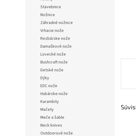
Stavebnice
Nožnice
Záhradné nožnice
Vrhacie nože
Rezbárske nože
Damaškové nože
Lovecké nože
Bushcraft nože
Detské nože
Dýky
EDC nože
Hubárske nože
Karambity
Súvis
Mačety
Meče a šable
Neck knives
Outdoorové nože