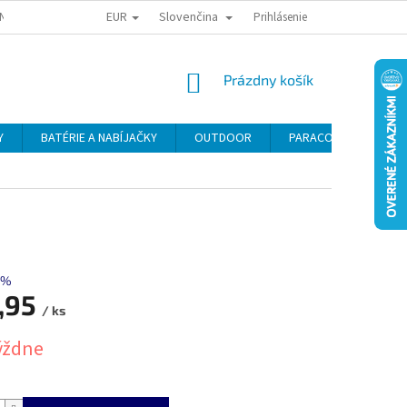
EUR
Slovenčina
NY OSOBNÝCH ÚDAJOV
ODSTÚPENIE OD KÚPNEJ ZMLUVY
Prihlásenie
REKLAMA
NÁKUPNÝ
Prázdny košík
KOŠÍK
Y
BATÉRIE A NABÍJAČKY
OUTDOOR
PARACORD
SE
 %
,95
/ ks
ová
týždne