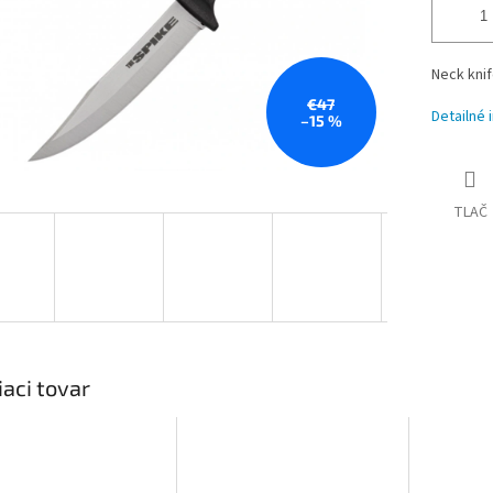
Neck knif
€47
Detailné 
–15 %
TLAČ
iaci tovar