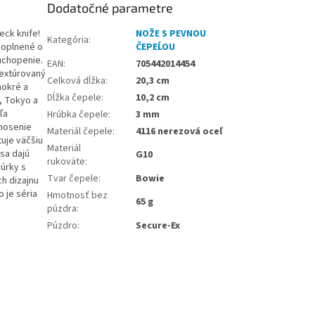
Dodatočné parametre
eck knife!
NOŽE S PEVNOU
Kategória
:
doplnené o
ČEPEĹOU
uchopenie.
EAN
:
705442014454
textúrovaný
Celková dĺžka
:
20,3 cm
mokré a
Dĺžka čepele
:
10,2 cm
, Tokyo a
ľa
Hrúbka čepele
:
3 mm
nosenie
Materiál čepele
:
4116 nerezová oceľ
uje väčšiu
Materiál
sa dajú
G10
rukoväte
:
úrky s
Tvar čepele
:
Bowie
ch dizajnu
o je séria
Hmotnosť bez
65 g
púzdra
:
Púzdro
:
Secure-Ex