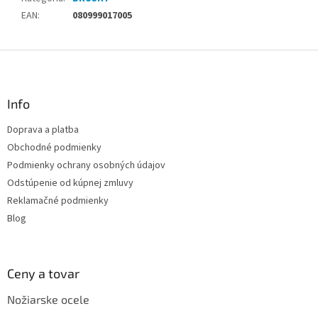
EAN
:
080999017005
Z
á
p
ä
Info
t
Doprava a platba
i
Obchodné podmienky
e
Podmienky ochrany osobných údajov
Odstúpenie od kúpnej zmluvy
Reklamačné podmienky
Blog
Ceny a tovar
Nožiarske ocele