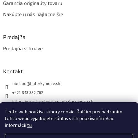
Garancia originality tovaru
Nakúpte u nás najlacnejšie
Predajňa
Predajňa v Trnave
Kontakt
obchod
@
baterky-noze.sk
+421 948 332 762
https://www.facebook.com/baterkynoze.sk
/baterkynoze
Tento web používa súbory cookie. Ďalším prechádzaním
tohto webu vyjadrujete súhlas s ich používaním. Viac
https://www.youtube.com/@nozebaterky
informácií
tu
.