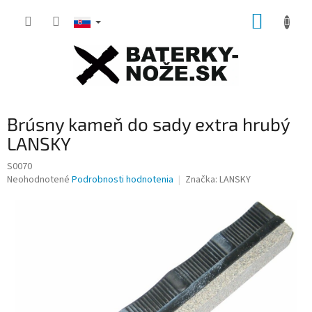
Prejsť
NÁKUP
na
obsah
KOŠÍK
Brúsny kameň do sady extra hrubý
LANSKY
S0070
Priemerné
Neohodnotené
Podrobnosti hodnotenia
Značka:
LANSKY
hodnotenie
produktu
je
0,0
z
5
hviezdičiek.