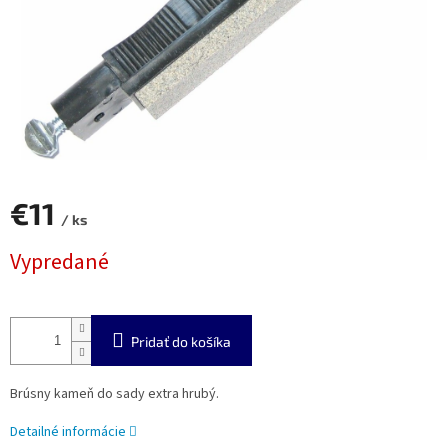
€11
/ ks
Jednotková
Vypredané
cena:
Pridať do košíka
Brúsny kameň do sady extra hrubý.
Detailné informácie