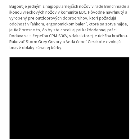
Bugout je jedným z najpopulárnejších nožov v rade Benchmade a
ikonou vreckových nožov v komunite EDC. Pôvodne navrhnutý a
vyrobený pre outdoorových dobrodruhov, ktorí požadujú
odolnosť v ľahkom, ergonomickom balení, ktoré sa sotva nájde,
je tiež presne to, čo by ste chceli aj pri každodennej práci.
Dodáva sa s čepeľou CPM-S30V, vďaka ktorej je údržba hračkou.
Rukoväť Storm Grey Grivory a šedá čepeľ Cerakote evokujú
tmavé oblaky zúriacej búrky.