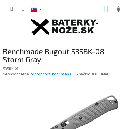
Prejsť
NÁKUP
na
obsah
KOŠÍK
Benchmade Bugout 535BK-08
Storm Gray
535BK-08
Priemerné
Neohodnotené
Podrobnosti hodnotenia
Značka:
BENCHMADE
hodnotenie
produktu
je
0,0
z
5
hviezdičiek.