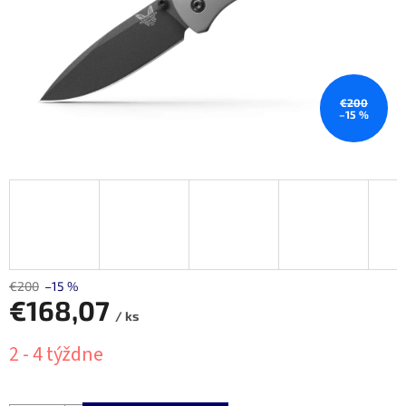
€200
–15 %
€200
–15 %
€168,07
/ ks
Jednotková
2 - 4 týždne
cena: