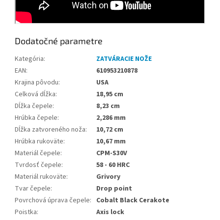
Dodatočné parametre
Kategória
:
ZATVÁRACIE NOŽE
EAN
:
610953210878
Krajina pôvodu
:
USA
Celková dĺžka
:
18,95 cm
Dĺžka čepele
:
8,23 cm
Hrúbka čepele
:
2,286 mm
Dĺžka zatvoreného noža
:
10,72 cm
Hrúbka rukoväte
:
10,67 mm
Materiál čepele
:
CPM-S30V
Tvrdosť čepele
:
58 - 60 HRC
Materiál rukoväte
:
Grivory
Tvar čepele
:
Drop point
Povrchová úprava čepele
:
Cobalt Black Cerakote
Poistka
:
Axis lock