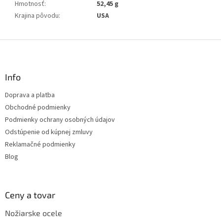
Hmotnosť
:
52,45 g
Krajina pôvodu
:
USA
Z
á
p
ä
Info
t
Doprava a platba
i
Obchodné podmienky
e
Podmienky ochrany osobných údajov
Odstúpenie od kúpnej zmluvy
Reklamačné podmienky
Blog
Ceny a tovar
Nožiarske ocele