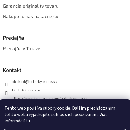
Garancia originality tovaru
Nakúpte u nás najlacnejšie
Predajňa
Predajňa v Trnave
Kontakt
obchod
@
baterky-noze.sk
+421 948 332 762
https://www.facebook.com/baterkynoze.sk
/baterkynoze
Tento web používa súbory cookie. Ďalším prechádzaním
tohto webu vyjadrujete súhlas s ich používaním. Viac
https://www.youtube.com/@nozebaterky
informácií
tu
.