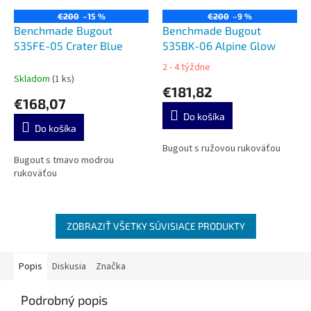
€200
–15 %
€200
–9 %
Benchmade Bugout
Benchmade Bugout
535FE-05 Crater Blue
535BK-06 Alpine Glow
2 - 4 týždne
Priemerné
Skladom
(1 ks)
hodnotenie
€181,82
produktu
€168,07
je
Do košíka
5,0
Do košíka
z
5
Bugout s ružovou rukoväťou
Bugout s tmavo modrou
hviezdičiek.
rukoväťou
ZOBRAZIŤ VŠETKY SÚVISIACE PRODUKTY
Popis
Diskusia
Značka
Podrobný popis