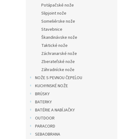
Potápačské nože
Slipjoint nože
Someliérske nože
Stavebnice
Škandinávske nože
Taktické nože
Záchranarské nože
Zberateľské nože
Záhradnícke nože
NOŽE S PEVNOU ČEPEĹOU
KUCHYNSKÉ NOŽE
BRÚSKY
BATERKY
BATÉRIE A NABÍJAČKY
OUTDOOR
PARACORD
SEBAOBRANA