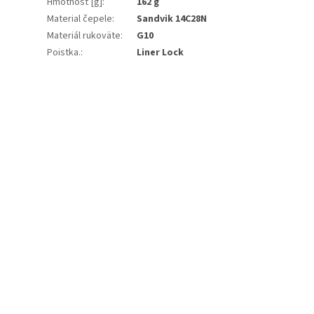
Hmotnosť [g]
:
162 g
Material čepele
:
Sandvik 14C28N
Materiál rukoväte
:
G10
Poistka.
:
Liner Lock