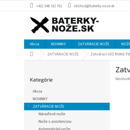
Prejsť
+421 948 332 762
obchod@baterky-noze.sk
na
obsah
Akcia
NOVINKY
ZATVÁRACIE NOŽE
NOŽE
Domov
ZATVÁRACIE NOŽE
Zatvárací nôž RUIKE P
B
Zat
o
Preskočiť
č
Priemer
Neohod
Kategórie
kategórie
n
hodnote
ý
produkt
Akcia
p
je
NOVINKY
0,0
a
z
ZATVÁRACIE NOŽE
n
5
e
Náraďové nože
hviezdič
l
Nože s asistenciou
Automatické nože