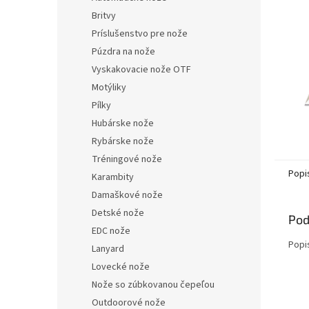
Britvy
Príslušenstvo pre nože
Púzdra na nože
Vyskakovacie nože OTF
Motýliky
Pílky
Hubárske nože
Rybárske nože
Tréningové nože
Popi
Karambity
Damaškové nože
Detské nože
Pod
EDC nože
Popi
Lanyard
Lovecké nože
Nože so zúbkovanou čepeľou
Outdoorové nože