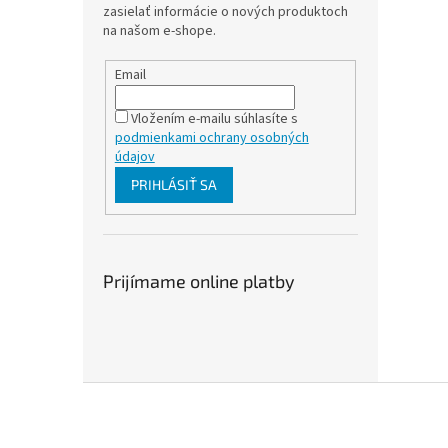
zasielať informácie o nových produktoch
na našom e-shope.
Email
Vložením e-mailu súhlasíte s
podmienkami ochrany osobných
údajov
PRIHLÁSIŤ SA
Prijímame online platby
Z
á
p