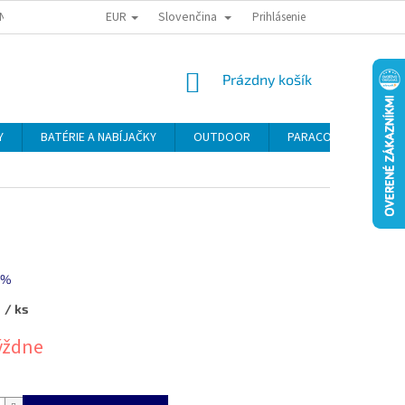
EUR
Slovenčina
NY OSOBNÝCH ÚDAJOV
ODSTÚPENIE OD KÚPNEJ ZMLUVY
Prihlásenie
REKLAMA
NÁKUPNÝ
Prázdny košík
KOŠÍK
Y
BATÉRIE A NABÍJAČKY
OUTDOOR
PARACORD
SE
 %
5
/ ks
ová
týždne