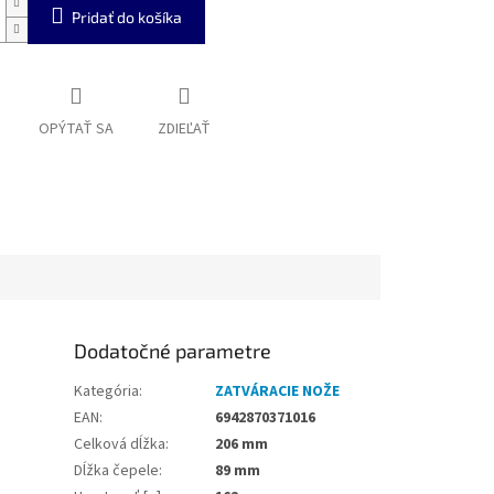
Pridať do košíka
OPÝTAŤ SA
ZDIEĽAŤ
Dodatočné parametre
Kategória
:
ZATVÁRACIE NOŽE
EAN
:
6942870371016
Celková dĺžka
:
206 mm
Dĺžka čepele
:
89 mm