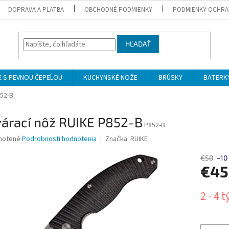
DOPRAVA A PLATBA
OBCHODNÉ PODMIENKY
PODMIENKY OCHRA
HĽADAŤ
 S PEVNOU ČEPEĹOU
KUCHYNSKÉ NOŽE
BRÚSKY
BATERK
852-B
várací nôž RUIKE P852-B
P852-B
né
notené
Podrobnosti hodnotenia
Značka:
RUIKE
nie
u
€50
–10
€4
Jednotk
2 - 4 
cena:
iek.