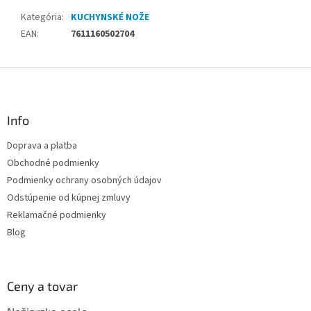
Kategória
:
KUCHYNSKÉ NOŽE
EAN
:
7611160502704
Z
á
p
ä
Info
t
Doprava a platba
i
Obchodné podmienky
e
Podmienky ochrany osobných údajov
Odstúpenie od kúpnej zmluvy
Reklamačné podmienky
Blog
Ceny a tovar