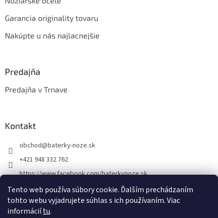
Nožiarske ocele
Garancia originality tovaru
Nakúpte u nás najlacnejšie
Predajňa
Predajňa v Trnave
Kontakt
obchod
@
baterky-noze.sk
+421 948 332 762
https://www.facebook.com/baterkynoze.sk
/baterkynoze
Tento web používa súbory cookie. Ďalším prechádzaním
tohto webu vyjadrujete súhlas s ich používaním. Viac
https://www.youtube.com/@nozebaterky
informácií
tu
.