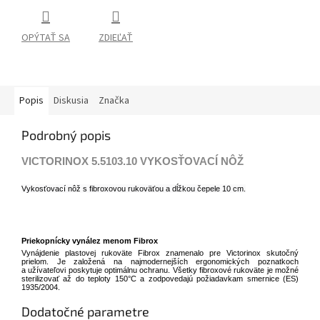
OPÝTAŤ SA
ZDIEĽAŤ
Popis
Diskusia
Značka
Podrobný popis
VICTORINOX 5.5103.10 VYKOSŤOVACÍ NÔŽ
Vykosťovací nôž s fibroxovou rukoväťou a dĺžkou čepele 10 cm.
Priekopnícky vynález menom Fibrox
Vynájdenie plastovej rukoväte Fibrox znamenalo pre Victorinox skutočný
prielom. Je založená na najmodernejších ergonomických poznatkoch
a užívateľovi poskytuje optimálnu ochranu. Všetky fibroxové rukoväte je možné
sterilizovať až do teploty 150°C a zodpovedajú požiadavkam smernice (ES)
1935/2004.
Dodatočné parametre