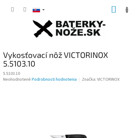
Prejsť
NÁKUP
na
obsah
KOŠÍK
Vykosťovací nôž VICTORINOX
5.5103.10
5.5103.10
Priemerné
Neohodnotené
Podrobnosti hodnotenia
Značka:
VICTORINOX
hodnotenie
produktu
je
0,0
z
5
hviezdičiek.