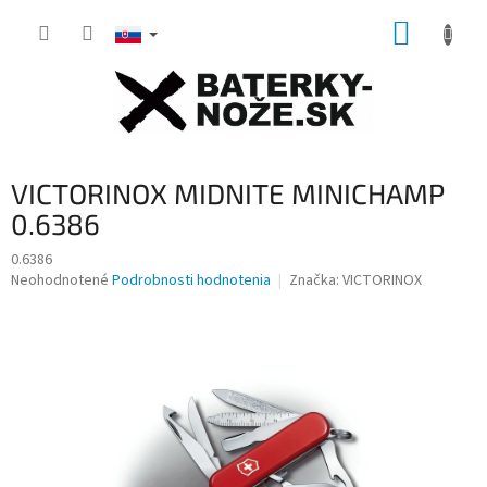
Prejsť
NÁKUP
na
obsah
KOŠÍK
VICTORINOX MIDNITE MINICHAMP
0.6386
0.6386
Priemerné
Neohodnotené
Podrobnosti hodnotenia
Značka:
VICTORINOX
hodnotenie
produktu
je
0,0
z
5
hviezdičiek.