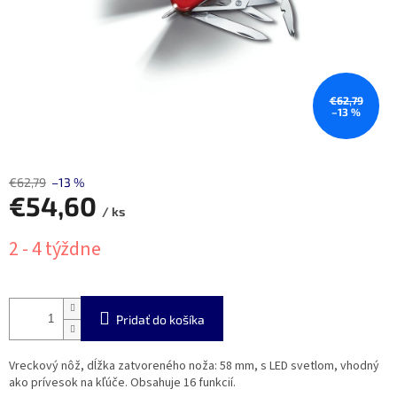
€62,79
–13 %
€62,79
–13 %
€54,60
/ ks
Jednotková
2 - 4 týždne
cena:
Pridať do košíka
Vreckový nôž, dĺžka zatvoreného noža: 58 mm, s LED svetlom, vhodný
ako prívesok na kľúče. Obsahuje 16 funkcií.