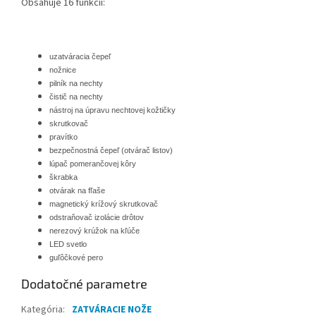
Obsahuje 16 funkcií:
uzatváracia čepeľ
nožnice
pilník na nechty
čistič na nechty
nástroj na úpravu nechtovej kožtičky
skrutkovač
pravítko
bezpečnostná čepeľ (otvárač listov)
lúpač pomerančovej kôry
škrabka
otvárak na fľaše
magnetický krížový skrutkovač
odstraňovač izolácie drôtov
nerezový krúžok na kľúče
LED svetlo
guľôčkové pero
Dodatočné parametre
Kategória
:
ZATVÁRACIE NOŽE