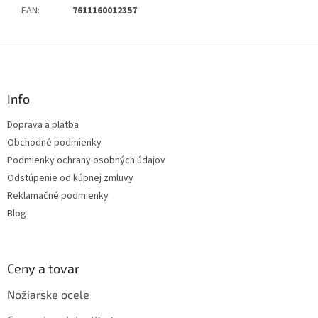
EAN
:
7611160012357
Z
á
p
ä
Info
t
Doprava a platba
i
Obchodné podmienky
e
Podmienky ochrany osobných údajov
Odstúpenie od kúpnej zmluvy
Reklamačné podmienky
Blog
Ceny a tovar
Nožiarske ocele