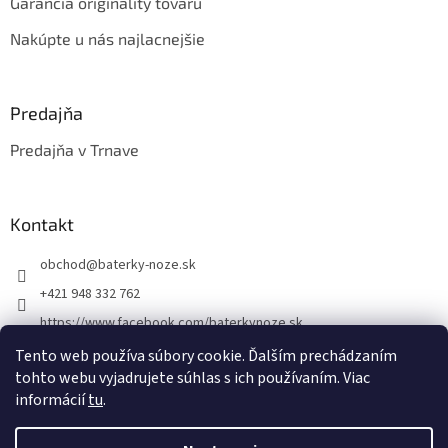
Garancia originality tovaru
Nakúpte u nás najlacnejšie
Predajňa
Predajňa v Trnave
Kontakt
obchod
@
baterky-noze.sk
+421 948 332 762
https://www.facebook.com/baterkynoze.sk
/baterkynoze
Tento web používa súbory cookie. Ďalším prechádzaním
tohto webu vyjadrujete súhlas s ich používaním. Viac
https://www.youtube.com/@nozebaterky
informácií
tu
.