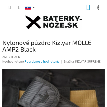
Prejsť
NÁKUP
na
obsah
KOŠÍK
Nylonové púzdro Kizlyar MOLLE
AMP2 Black
AMP2 BLACK
Priemerné
Neohodnotené
Podrobnosti hodnotenia
Značka:
KIZLYAR SUPREME
hodnotenie
produktu
je
0,0
z
5
hviezdičiek.