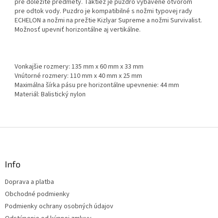
pre dôležité predmety. Taktiež je puzdro vybavené otvorom
pre odtok vody. Puzdro je kompatibilné s nožmi typovej rady
ECHELON a nožmi na prežtie Kizlyar Supreme a nožmi Survivalist.
Možnosť upevniť horizontálne aj vertikálne.
Vonkajšie rozmery: 135 mm x 60 mm x 33 mm
Vnútorné rozmery: 110 mm x 40 mm x 25 mm
Maximálna šírka pásu pre horizontálne upevnenie: 44 mm
Materiál: Balistický nylon
Z
á
p
ä
Info
t
Doprava a platba
i
Obchodné podmienky
e
Podmienky ochrany osobných údajov