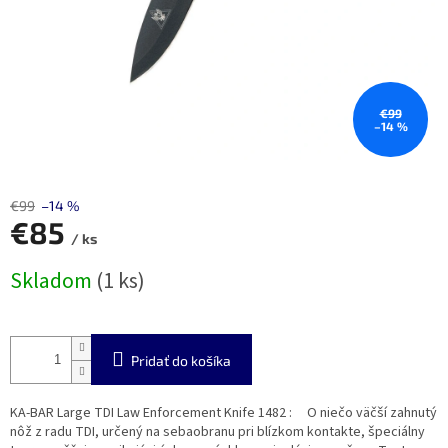
€99
–14 %
€99
–14 %
€85
/ ks
Jednotková
Skladom
(1 ks)
cena:
Pridať do košíka
KA-BAR Large TDI Law Enforcement Knife 1482 : O niečo väčší zahnutý
nôž z radu TDI, určený na sebaobranu pri blízkom kontakte, špeciálny