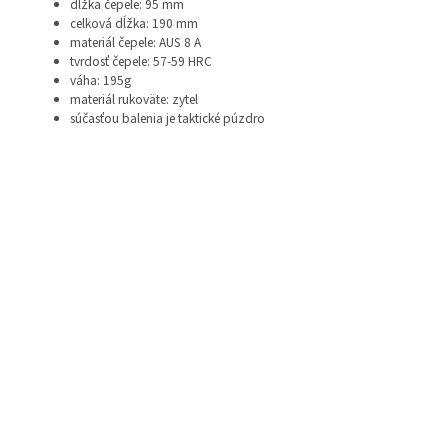
dĺžka čepele: 95 mm
celková dĺžka: 190 mm
materiál čepele: AUS 8 A
tvrdosť čepele: 57-59 HRC
váha: 195g
materiál rukoväte: zytel
súčasťou balenia je taktické púzdro