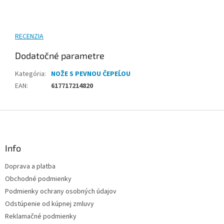
RECENZIA
Dodatočné parametre
Kategória
:
NOŽE S PEVNOU ČEPEĹOU
EAN
:
617717214820
Z
á
p
ä
Info
t
Doprava a platba
i
Obchodné podmienky
e
Podmienky ochrany osobných údajov
Odstúpenie od kúpnej zmluvy
Reklamačné podmienky