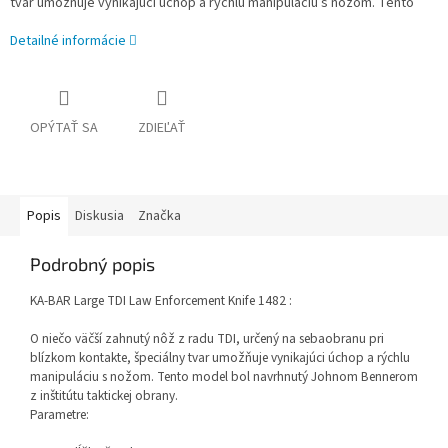
tvar umožňuje vynikajúci úchop a rýchlu manipuláciu s nožom. Tento
Detailné informácie
OPÝTAŤ SA
ZDIEĽAŤ
Popis
Diskusia
Značka
Podrobný popis
KA-BAR Large TDI Law Enforcement Knife 1482 :
O niečo väčší zahnutý nôž z radu TDI, určený na sebaobranu pri
blízkom kontakte, špeciálny tvar umožňuje vynikajúci úchop a rýchlu
manipuláciu s nožom. Tento model bol navrhnutý Johnom Bennerom
z inštitútu taktickej obrany.
Parametre: