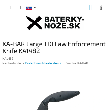
Prejsť
NÁKUP
na
obsah
KOŠÍK
KA-BAR Large TDI Law Enforcement
Knife KA1482
KA1482
Priemerné
Neohodnotené
Podrobnosti hodnotenia
Značka:
KA-BAR
hodnotenie
produktu
je
0,0
z
5
hviezdičiek.