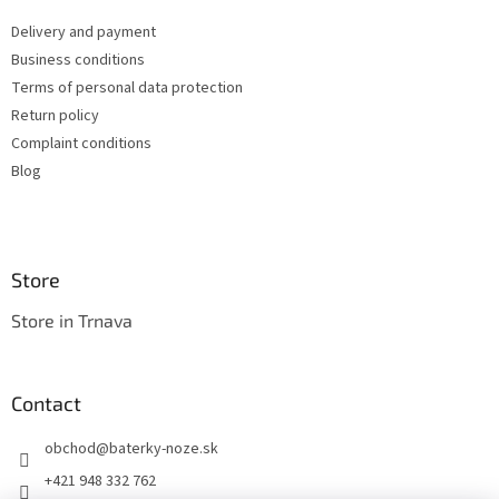
e
Delivery and payment
r
Business conditions
Terms of personal data protection
Return policy
Complaint conditions
Blog
Store
Store in Trnava
Contact
obchod
@
baterky-noze.sk
+421 948 332 762