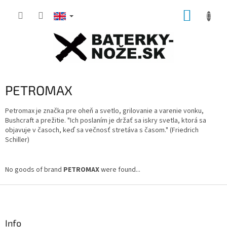
Skip
SHOPP
to
content
CART
PETROMAX
Petromax je z
načka pre oheň a svetlo, grilovanie a varenie vonku,
Bushcraft a prežitie.
"Ich poslaním je držať sa iskry svetla, ktorá sa
objavuje v časoch, keď sa večnosť stretáva s časom."
(Friedrich
Schiller)
No goods of brand
PETROMAX
were found...
F
o
o
t
Info