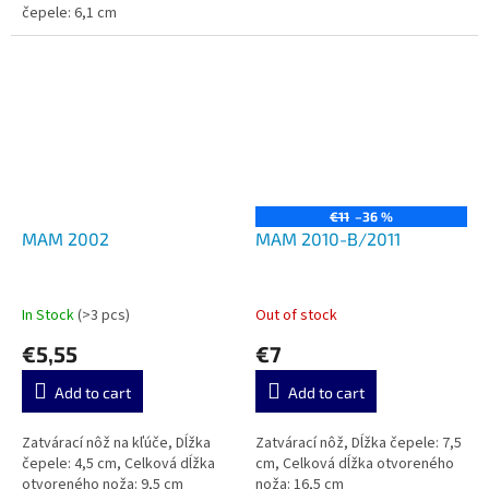
čepele: 6,1 cm
€11
–36 %
MAM 2002
MAM 2010-B/2011
In Stock
(>3 pcs)
Out of stock
€5,55
€7
Add to cart
Add to cart
Zatvárací nôž na kľúče, Dĺžka
Zatvárací nôž, Dĺžka čepele: 7,5
čepele: 4,5 cm, Celková dĺžka
cm, Celková dĺžka otvoreného
otvoreného noža: 9,5 cm
noža: 16,5 cm