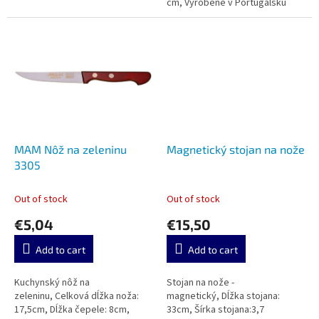
cm, Vyrobené v Portugalsku
MAM Nôž na zeleninu
Magnetický stojan na nože
3305
Out of stock
Out of stock
€5,04
€15,50
Add to cart
Add to cart
Kuchynský nôž na
Stojan na nože -
zeleninu, Celková dĺžka noža:
magnetický, Dĺžka stojana:
17,5cm, Dĺžka čepele: 8cm,
33cm, Šírka stojana:3,7