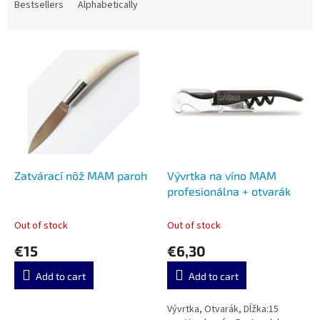
d
Bestsellers
Alphabetically
u
c
L
t
i
s
s
o
t
r
o
t
f
i
p
n
r
g
o
Zatvárací nôž MAM paroh
Vývrtka na víno MAM
d
profesionálna + otvarák
u
c
Out of stock
Out of stock
t
€15
€6,30
s
Add to cart
Add to cart
Vývrtka, Otvarák, Dĺžka:15