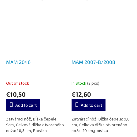
MAM 2046
MAM 2007-B/2008
Out of stock
In Stock
(3 pcs)
€10,50
€12,60
Add to cart
Add to cart
Zatvárací nôž, Dĺžka čepele:
Zatvárací nôž, Dĺžka čepele: 9,0
9cm, Celková dĺžka otvoreného
cm, Celková dĺžka otvoreného
noža: 18,5 cm, Poistka
noža: 20 cm,poistka