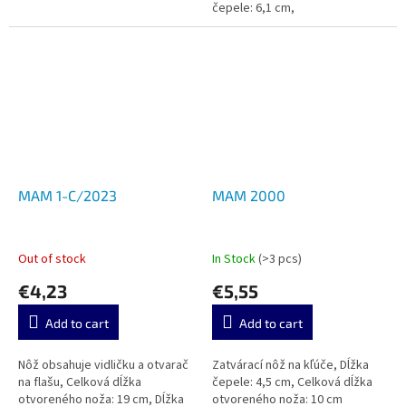
čepele: 6,1 cm,
MAM 1-C/2023
MAM 2000
Out of stock
In Stock
(>3 pcs)
€4,23
€5,55
Add to cart
Add to cart
Nôž obsahuje vidličku a otvarač
Zatvárací nôž na kľúče, Dĺžka
na flašu, Celková dĺžka
čepele: 4,5 cm, Celková dĺžka
otvoreného noža: 19 cm, Dĺžka
otvoreného noža: 10 cm