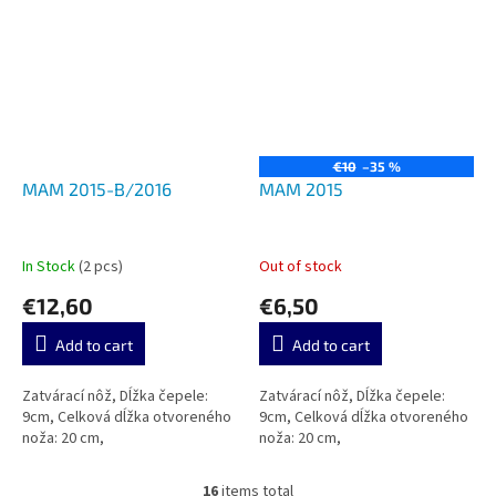
€10
–35 %
MAM 2015-B/2016
MAM 2015
In Stock
(2 pcs)
Out of stock
€12,60
€6,50
Add to cart
Add to cart
Zatvárací nôž, Dĺžka čepele:
Zatvárací nôž, Dĺžka čepele:
9cm, Celková dĺžka otvoreného
9cm, Celková dĺžka otvoreného
noža: 20 cm,
noža: 20 cm,
16
items total