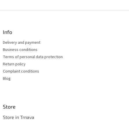
L
i
s
F
t
o
i
o
n
t
Info
g
e
c
Delivery and payment
r
o
Business conditions
n
t
Terms of personal data protection
r
Return policy
o
Complaint conditions
l
s
Blog
Store
Store in Trnava