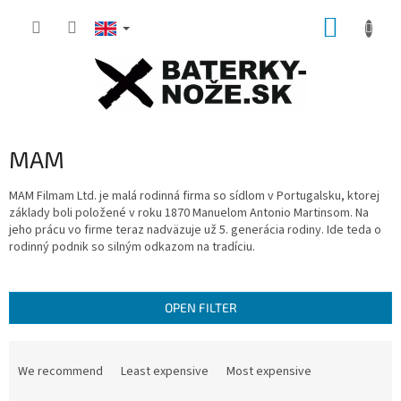
Skip
SHOPP
to
content
CART
MAM
MAM Filmam Ltd.
je malá rodinná firma so sídlom v Portugalsku, ktorej
základy boli položené v roku 1870 Manuelom Antonio Martinsom.
Na
jeho prácu vo firme teraz nadväzuje už 5. generácia rodiny.
Ide teda o
rodinný podnik so silným odkazom na tradíciu.
OPEN FILTER
P
r
We recommend
Least expensive
Most expensive
o