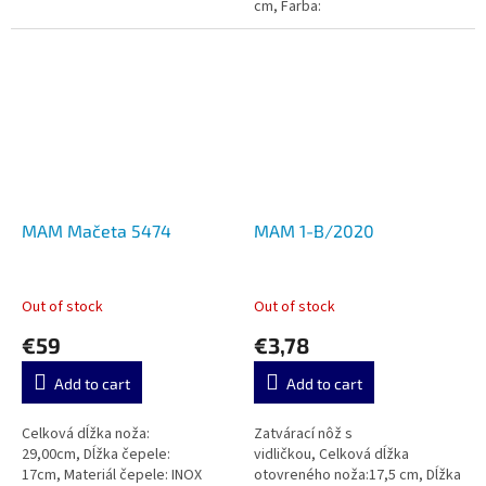
cm, Farba:
MAM Mačeta 5474
MAM 1-B/2020
Out of stock
Out of stock
€59
€3,78
Add to cart
Add to cart
Celková dĺžka noža:
Zatvárací nôž s
29,00cm, Dĺžka čepele:
vidličkou, Celková dĺžka
17cm, Materiál čepele: INOX
otovreného noža:17,5 cm, Dĺžka