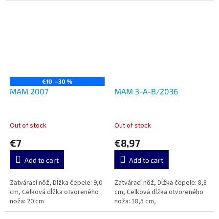
€10
–30 %
MAM 2007
MAM 3-A-B/2036
Out of stock
Out of stock
€7
€8,97
Add to cart
Add to cart
Zatvárací nôž, Dĺžka čepele: 9,0
Zatvárací nôž, Dĺžka čepele: 8,8
cm, Celková dĺžka otvoreného
cm, Celková dĺžka otvoreného
noža: 20 cm
noža: 18,5 cm,