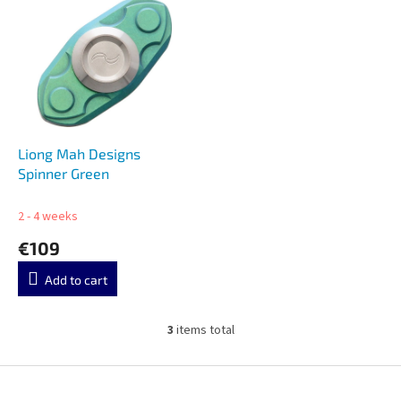
Liong Mah Designs
Spinner Green
2 - 4 weeks
€109
Add to cart
3
items total
L
i
s
F
t
o