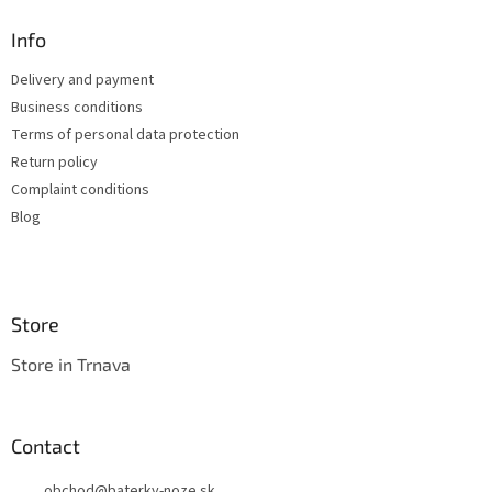
i
o
n
t
Info
g
e
c
Delivery and payment
r
o
Business conditions
n
t
Terms of personal data protection
r
Return policy
o
Complaint conditions
l
s
Blog
Store
Store in Trnava
Contact
obchod
@
baterky-noze.sk