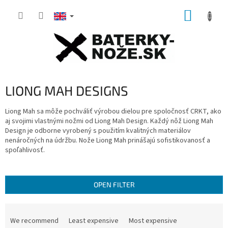
Skip
SHOPP
to
content
CART
LIONG MAH DESIGNS
Liong Mah sa môže pochváliť výrobou dielou pre spoločnosť CRKT, ako
aj svojimi vlastnými nožmi od Liong Mah Design.
Každý nôž Liong Mah
Design je odborne vyrobený s použitím kvalitných materiálov
nenáročných na údržbu.
Nože Liong Mah prinášajú sofistikovanosť a
spoľahlivosť.
OPEN FILTER
P
r
We recommend
Least expensive
Most expensive