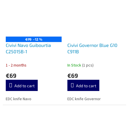
€79
–12 %
Civivi Navo Guibourtia
Civivi Governor Blue G10
C25015B-1
C911B
1 - 2 months
In Stock
(1 pcs)
€69
€69
Add to cart
Add to cart
EDC knife Navo
EDC knife Governor