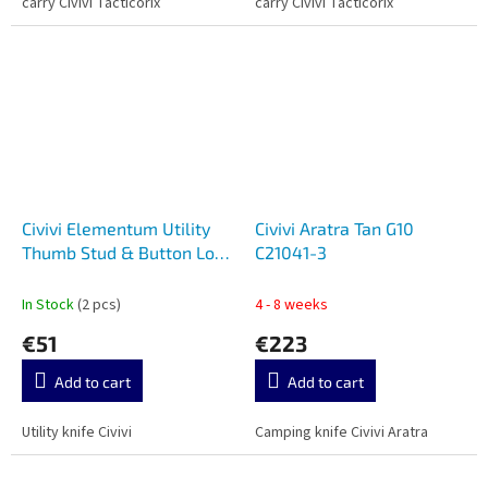
carry Civivi Tacticorix
carry Civivi Tacticorix
Civivi Elementum Utility
Civivi Aratra Tan G10
Thumb Stud & Button Lock
C21041-3
Knife C23039B-1
In Stock
(2 pcs)
4 - 8 weeks
€51
€223
Add to cart
Add to cart
Utility knife Civivi
Camping knife Civivi Aratra