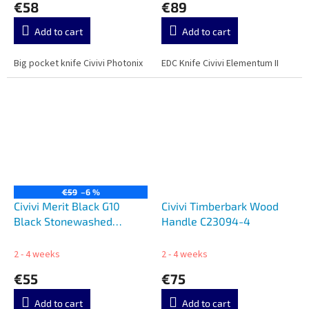
€58
€89
Add to cart
Add to cart
Big pocket knife Civivi Photonix
EDC Knife Civivi Elementum II
€59
–6 %
Civivi Merit Black G10
Civivi Timberbark Wood
Black Stonewashed
Handle C23094-4
C24012-1
2 - 4 weeks
2 - 4 weeks
€55
€75
Add to cart
Add to cart