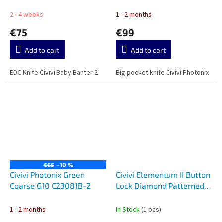
C23081B-DS1
2 - 4 weeks
1 - 2 months
€75
€99
Add to cart
Add to cart
EDC Knife Civivi Baby Banter 2
Big pocket knife Civivi Photonix
€65
–10 %
Civivi Photonix Green
Civivi Elementum II Button
Coarse G10 C23081B-2
Lock Diamond Patterned
Gray Aluminium
C18062PD-1
1 - 2 months
In Stock
(1 pcs)