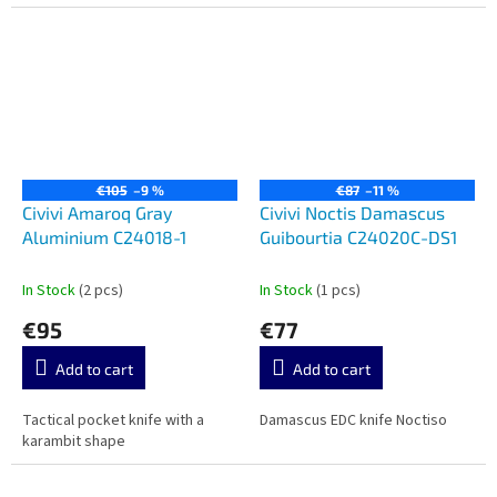
€105
–9 %
€87
–11 %
Civivi Amaroq Gray
Civivi Noctis Damascus
Aluminium C24018-1
Guibourtia C24020C-DS1
In Stock
(2 pcs)
In Stock
(1 pcs)
€95
€77
Add to cart
Add to cart
Tactical pocket knife with a
Damascus EDC knife Noctiso
karambit shape