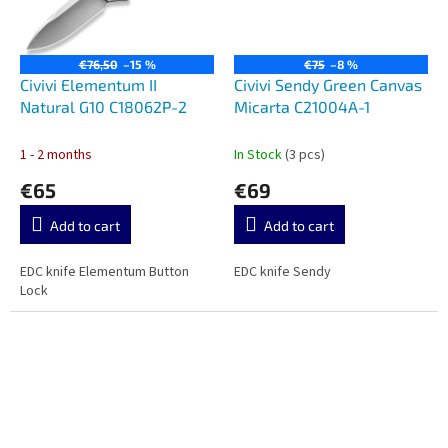
€76,50
–15 %
€75
–8 %
Civivi Elementum II
Civivi Sendy Green Canvas
Natural G10 C18062P-2
Micarta C21004A-1
1 - 2 months
In Stock
(3 pcs)
€65
€69
Add to cart
Add to cart
EDC knife Elementum Button
EDC knife Sendy
Lock