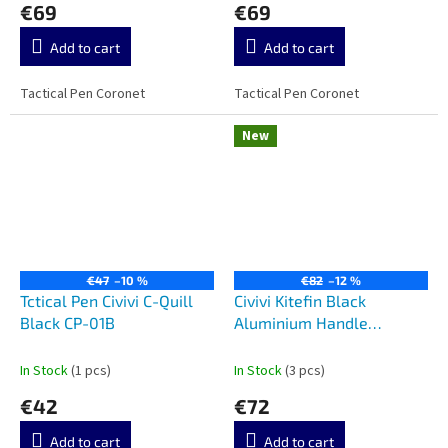
€69
€69
Add to cart
Add to cart
Tactical Pen Coronet
Tactical Pen Coronet
New
€47
–10 %
€82
–12 %
Tctical Pen Civivi C-Quill
Civivi Kitefin Black
Black CP-01B
Aluminium Handle
C24091-1
In Stock
(1 pcs)
In Stock
(3 pcs)
€42
€72
Add to cart
Add to cart