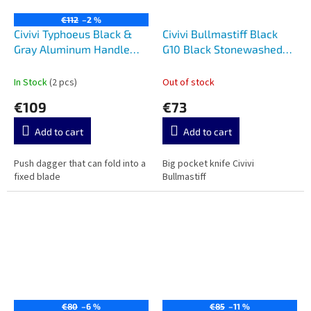
€112
–2 %
Civivi Typhoeus Black &
Civivi Bullmastiff Black
Gray Aluminum Handle
G10 Black Stonewashed
C21036-3
C2006D
In Stock
(2 pcs)
Out of stock
€109
€73
Add to cart
Add to cart
Push dagger that can fold into a
Big pocket knife Civivi
fixed blade
Bullmastiff
€80
–6 %
€85
–11 %