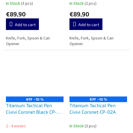
In Stock
(3 pcs)
In Stock
(2 pcs)
€89,90
€89,90
Add to cart
Add to cart
Knife, Fork, Spoon & Can
Knife, Fork, Spoon & Can
Opener
Opener
€77
–10 %
€77
–10 %
Titanium Tactical Pen
Titanium Tactical Pen
Civivi Coronet Black CP-
Civivi Coronet CP-02A
02B
2 - 4 weeks
In Stock
(3 pcs)