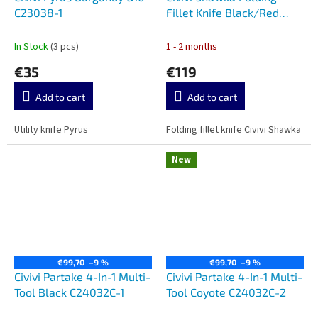
C23038-1
Fillet Knife Black/Red
C22029B-1
In Stock
(3 pcs)
1 - 2 months
€35
€119
Add to cart
Add to cart
Utility knife Pyrus
Folding fillet knife Civivi Shawka
New
€99,70
–9 %
€99,70
–9 %
Civivi Partake 4-In-1 Multi-
Civivi Partake 4-In-1 Multi-
Tool Black C24032C-1
Tool Coyote C24032C-2