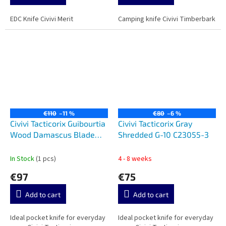
EDC Knife Civivi Merit
Camping knife Civivi Timberbark
€110
–11 %
€80
–6 %
Civivi Tacticorix Guibourtia
Civivi Tacticorix Gray
Wood Damascus Blade
Shredded G-10 C23055-3
C23055-DS1
In Stock
(1 pcs)
4 - 8 weeks
€97
€75
Add to cart
Add to cart
Ideal pocket knife for everyday
Ideal pocket knife for everyday