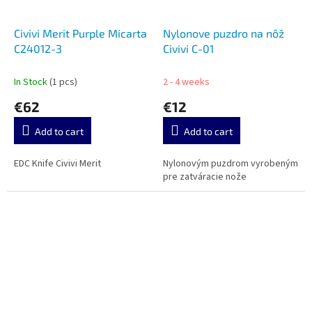
Civivi Merit Purple Micarta
Nylonove puzdro na nôž
C24012-3
Civivi C-01
In Stock
(1 pcs)
2 - 4 weeks
€62
€12
Add to cart
Add to cart
EDC Knife Civivi Merit
Nylonovým puzdrom vyrobeným
pre zatváracie nože