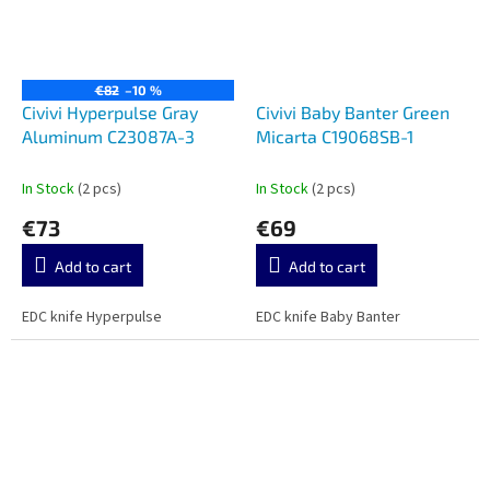
€82
–10 %
Civivi Hyperpulse Gray
Civivi Baby Banter Green
Aluminum C23087A-3
Micarta C19068SB-1
In Stock
(2 pcs)
In Stock
(2 pcs)
€73
€69
Add to cart
Add to cart
EDC knife Hyperpulse
EDC knife Baby Banter