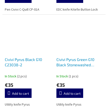
Pen Civivi C-Quill CP-01A
EDC knife Kitefin Button Lock
Civivi Pyrus Black G10
Civivi Pyrus Green G10
C23038-2
Black Stonewashed
C23038-4
In Stock
(2 pcs)
In Stock
(1 pcs)
€35
€35
Add to cart
Add to cart
Utility knife Pyrus
Utility knife Pyrus