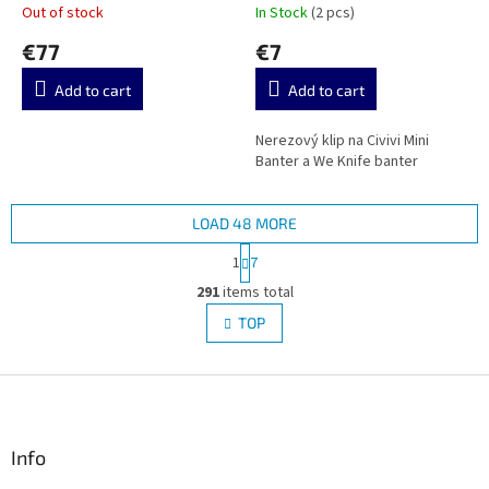
Out of stock
In Stock
(2 pcs)
€77
€7
Add to cart
Add to cart
Nerezový klip na Civivi Mini
Banter a We Knife banter
LOAD 48 MORE
P
1
7
a
L
g
291
items total
i
i
s
TOP
n
t
a
i
t
i
F
n
o
g
o
n
c
o
o
t
Info
n
e