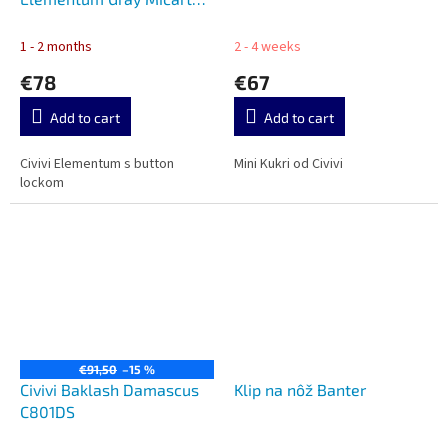
C2103C
1 - 2 months
2 - 4 weeks
€78
€67
Add to cart
Add to cart
Civivi Elementum s button
Mini Kukri od Civivi
lockom
€91,50
–15 %
Civivi Baklash Damascus
Klip na nôž Banter
C801DS