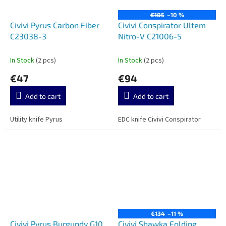
€105
–10 %
Civivi Pyrus Carbon Fiber
Civivi Conspirator Ultem
C23038-3
Nitro-V C21006-5
In Stock
(2 pcs)
In Stock
(2 pcs)
€47
€94
Add to cart
Add to cart
Utility knife Pyrus
EDC knife Civivi Conspirator
€134
–11 %
Civivi Pyrus Burgundy G10
Civivi Shawka Folding