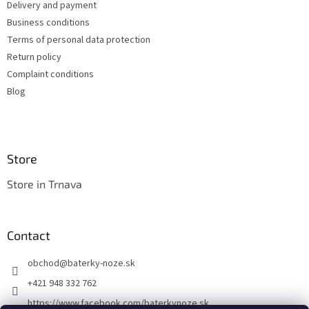
t
Delivery and payment
r
r
Business conditions
o
l
Terms of personal data protection
s
Return policy
Complaint conditions
Blog
Store
Store in Trnava
Contact
obchod
@
baterky-noze.sk
+421 948 332 762
https://www.facebook.com/baterkynoze.sk