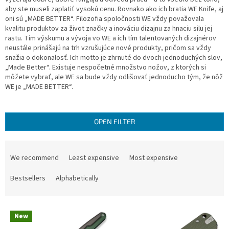
aby ste museli zaplatiť vysokú cenu. Rovnako ako ich bratia WE Knife, aj
oni sú „MADE BETTER“. Filozofia spoločnosti WE vždy považovala
kvalitu produktov za život značky a inováciu dizajnu za hnaciu silu jej
rastu. Tím výskumu a vývoja vo WE a ich tím talentovaných dizajnérov
neustále prinášajú na trh vzrušujúce nové produkty, pričom sa vždy
snažia o dokonalosť. Ich motto je zhrnuté do dvoch jednoduchých slov,
„Made Better“. Existuje nespočetné množstvo nožov, z ktorých si
môžete vybrať, ale WE sa bude vždy odlišovať jednoducho tým, že nôž
WE je „MADE BETTER“.
OPEN FILTER
P
r
We recommend
Least expensive
Most expensive
o
d
Bestsellers
Alphabetically
u
c
L
t
New
i
s