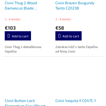
Civivi Thug 2 Wood
Civivi Brazen Burgundy
Damascus Blade
Tanto C2023B
C20028C-DS1
2 - 4 weeks
2 - 4 weeks
€103
€58
Add to cart
Add to cart
Civivi Thug s damaškovou
Zatvárací nôž s tanto čepeľou
čepeľou
od firmy Civivi
Civivi Button Lock
Civivi Vaquita II C047C-1
Elementum Gray Micarta