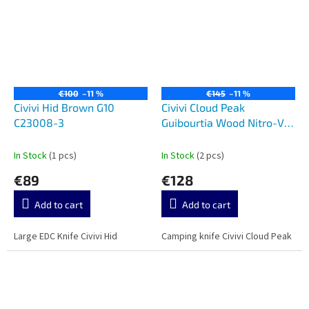
€100
–11 %
€145
–11 %
Civivi Hid Brown G10
Civivi Cloud Peak
C23008-3
Guibourtia Wood Nitro-V
C23044-3
In Stock
(1 pcs)
In Stock
(2 pcs)
€89
€128
Add to cart
Add to cart
Large EDC Knife Civivi Hid
Camping knife Civivi Cloud Peak