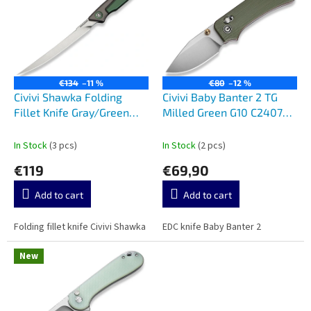
s
o
t
r
o
t
f
i
p
n
r
g
€134
–11 %
€80
–12 %
o
Civivi Shawka Folding
Civivi Baby Banter 2 TG
d
Fillet Knife Gray/Green
Milled Green G10 C24074-
u
C22029B-3
1
c
In Stock
(3 pcs)
In Stock
(2 pcs)
t
€119
€69,90
s
Add to cart
Add to cart
Folding fillet knife Civivi Shawka
EDC knife Baby Banter 2
New