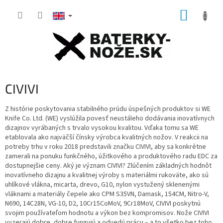
Skip
SHOPP
to
content
CART
CIVIVI
Z histórie poskytovania stabilného prúdu úspešných produktov si WE
Knife Co. Ltd. (WE) vyslúžila povesť neustáleho dodávania inovatívnych
dizajnov vyrábaných s trvalo vysokou kvalitou. Vďaka tomu sa WE
etablovala ako najväčší čínsky výrobca kvalitných nožov. V reakcii na
potreby trhu v roku 2018 predstavili značku CIVIVI, aby sa konkrétne
zamerali na ponuku funkčného, ​​úžitkového a produktového radu EDC za
dostupnejšie ceny. Aký je význam CIVIVI? Zlúčením základných hodnôt
inovatívneho dizajnu a kvalitnej výroby s materiálmi rukoväte, ako sú
uhlíkové vlákna, micarta, drevo, G10, nylon vystužený sklenenými
vláknami a materiály čepele ako CPM S35VN, Damask, 154CM, Nitro-V,
N690, 14C28N, VG-10, D2, 10Cr15CoMoV, 9Cr18MoV, CIVIVI poskytnú
svojim používateľom hodnotu a výkon bez kompromisov. Nože CIVIVI
vyzerajú dobre, dobre fungujú a odvedú prácu – a to všetko bez toho,