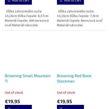
Add to cart
Add to cart
Dĺžka zatvoreného noža:
Dĺžka zatvoreného noža:
10,16cm Dĺžka čepele: 8,57cm
10,16cm Dĺžka čepele: 7,9cm
Materiál čepele: 440 nerezová
Materiál čepele: Nerezová oceľ
oceľ Materiál rukoväte:
Materiál rukoväte:
Browning Small Mountain
Browning Red Bone
Ti
Stockman
Out of stock
Out of stock
€19,95
€19,95