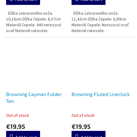
Dĺžka zatvoreného noža:
Dĺžka zatvoreného noža:
10,16cm Dĺžka čepele: 8,57cm
11,43cm Dĺžka čepele: 8,89cm
Materiál čepele: 440 nerezová
Materiál čepele: Nerezová oceľ
oceľ Materiál rukoväte:
Materiál rukoväte:
Browning Cayman Folder
Browning Fluted Linerlock
Tan
Out of stock
Out of stock
€19,95
€19,95