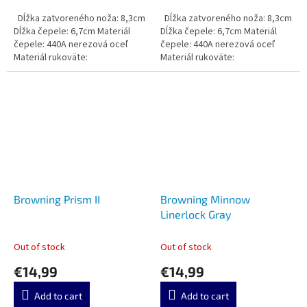
Dĺžka zatvoreného noža: 8,3cm
Dĺžka zatvoreného noža: 8,3cm
Dĺžka čepele: 6,7cm Materiál
Dĺžka čepele: 6,7cm Materiál
čepele: 440A nerezová oceľ
čepele: 440A nerezová oceľ
Materiál rukoväte:
Materiál rukoväte:
Browning Prism II
Browning Minnow
Linerlock Gray
Out of stock
Out of stock
€14,99
€14,99
Add to cart
Add to cart