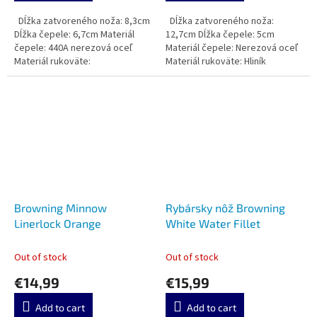
Dĺžka zatvoreného noža: 8,3cm
Dĺžka zatvoreného noža:
Dĺžka čepele: 6,7cm Materiál
12,7cm Dĺžka čepele: 5cm
čepele: 440A nerezová oceľ
Materiál čepele: Nerezová oceľ
Materiál rukoväte:
Materiál rukoväte: Hliník
Browning Minnow
Rybársky nôž Browning
Linerlock Orange
White Water Fillet
Out of stock
Out of stock
€14,99
€15,99
Add to cart
Add to cart