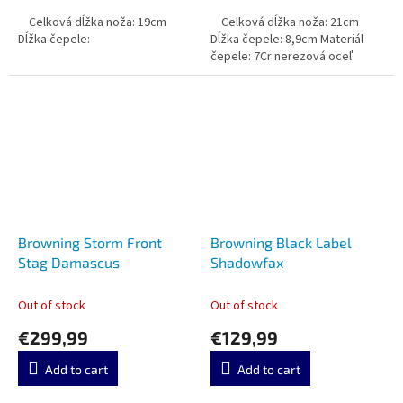
Celková dĺžka noža: 19cm
Celková dĺžka noža: 21cm
Dĺžka čepele:
Dĺžka čepele: 8,9cm Materiál
čepele: 7Cr nerezová oceľ
Browning Storm Front
Browning Black Label
Stag Damascus
Shadowfax
Out of stock
Out of stock
€299,99
€129,99
Add to cart
Add to cart