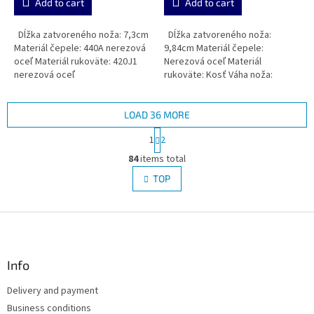
Add to cart
Add to cart
Dĺžka zatvoreného noža: 7,3cm
Dĺžka zatvoreného noža:
Materiál čepele: 440A nerezová
9,84cm Materiál čepele:
oceľ Materiál rukoväte: 420J1
Nerezová oceľ Materiál
nerezová oceľ
rukoväte: Kosť Váha noža:
113,4g
LOAD 36 MORE
P
1
2
a
L
g
84
items total
i
i
s
TOP
n
t
a
i
t
i
F
n
o
g
o
n
c
o
o
t
Info
n
e
t
Delivery and payment
r
r
Business conditions
o