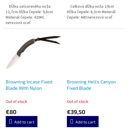
Dĺžka zatvoreného noža:
Celková dĺžka noža: 19cm
12,7cm Dĺžka čepele: 9,8cm
Dĺžka čepele: 8,3cm Materiál
Materiál čepele: 420HC
čepele: 440 nerezová oceľ
nerezová oceľ
Browning Incase Fixed
Browning Hell's Canyon
Blade With Nylon
Fixed Blade
Out of stock
Out of stock
€80
€39,50
Add to cart
Add to cart