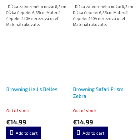
Dĺžka zatvoreného noža: 8,3cm
Dĺžka zatvoreného noža: 8,3cm
Dĺžka čepele: 6,35cm Materiál
Dĺžka čepele: 6,35cm Materiál
čepele: 440A nerezová oceľ
čepele: 440A nerezová oceľ
Materiál rukoväte:
Materiál rukoväte:
Browning Hell's Belles
Browning Safari Prism
Zebra
Out of stock
Out of stock
€14,99
€14,99
Add to cart
Add to cart