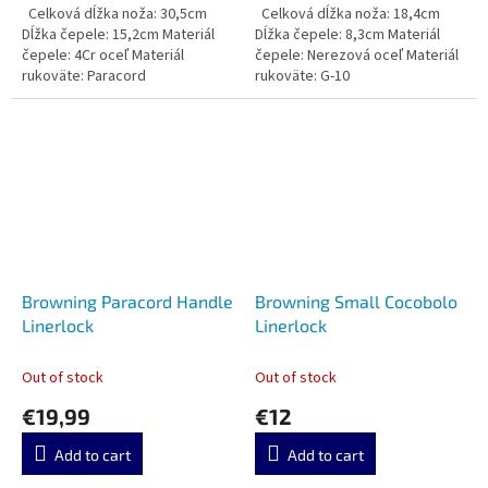
Celková dĺžka noža: 30,5cm
Celková dĺžka noža: 18,4cm
Dĺžka čepele: 15,2cm Materiál
Dĺžka čepele: 8,3cm Materiál
čepele: 4Cr oceľ Materiál
čepele: Nerezová oceľ Materiál
rukoväte: Paracord
rukoväte: G-10
Browning Paracord Handle
Browning Small Cocobolo
Linerlock
Linerlock
Out of stock
Out of stock
€19,99
€12
Add to cart
Add to cart