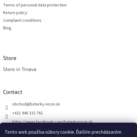
l
Terms of personal data protection
s
Return policy
Complaint conditions
Blog
Store
Store in Trnava
Contact
obchod
@
baterky-noze.sk
+421 948 332 762
https://www.facebook.com/baterkynoze.sk
/baterkynoze
Tento web používa súbory cookie. Ďalším prechádzaním