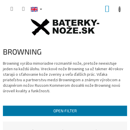
Skip
SHOPP
to
content
CART
BROWNING
Browning vyrába mimoriadne rozmanité nože, pretože neexistuje
jeden na každú úlohu.
Vreckové nože Browning sa už takmer 40 rokov
starajú o sťahovanie kože zveriny a veľa ďalších prác.
Vďaka
priateľstvu a partnerstvu medzi Browningom a známym výrobcom a
dizajnérom nožov Russom Kommerom dosiahli nože Browning novú
úroveň kvality a funkčnosti.
OPEN FILTER
P