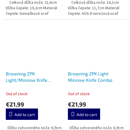
Celková dĺžka noža: 21,6cm
Celková dĺžka noža: 24,1cm
Dĺžka čepele: 10,2cm Materiál
Dĺžka čepele: 11,7cm Materiál
čepele: Damašková oceľ
čepele: AUS-8 nerezová oceľ
Browning ZPK
Browning ZPK Light
Light/Minnow Knife
Minnow Knife Combo
Combo
Out of stock
Out of stock
€21,99
€21,99
Add to cart
Add to cart
Dĺžka zatvoreného noža: 6,9cm
Dĺžka zatvoreného noža: 6,9cm