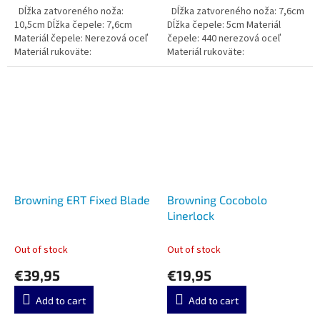
Dĺžka zatvoreného noža:
Dĺžka zatvoreného noža: 7,6cm
10,5cm Dĺžka čepele: 7,6cm
Dĺžka čepele: 5cm Materiál
Materiál čepele: Nerezová oceľ
čepele: 440 nerezová oceľ
Materiál rukoväte:
Materiál rukoväte:
Browning ERT Fixed Blade
Browning Cocobolo
Linerlock
Out of stock
Out of stock
€39,95
€19,95
Add to cart
Add to cart