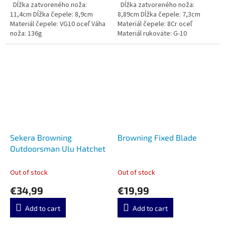
Dĺžka zatvoreného noža:
Dĺžka zatvoreného noža:
11,4cm Dĺžka čepele: 8,9cm
8,89cm Dĺžka čepele: 7,3cm
Materiál čepele: VG10 oceľ Váha
Materiál čepele: 8Cr oceľ
noža: 136g
Materiál rukoväte: G-10
Sekera Browning
Browning Fixed Blade
Outdoorsman Ulu Hatchet
Out of stock
Out of stock
€34,99
€19,99
Add to cart
Add to cart