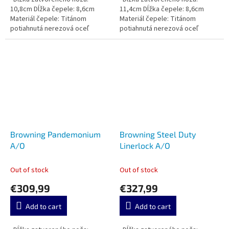
10,8cm Dĺžka čepele: 8,6cm
11,4cm Dĺžka čepele: 8,6cm
Materiál čepele: Titánom
Materiál čepele: Titánom
potiahnutá nerezová oceľ
potiahnutá nerezová oceľ
Browning Pandemonium
Browning Steel Duty
A/O
Linerlock A/O
Out of stock
Out of stock
€309,99
€327,99
Add to cart
Add to cart