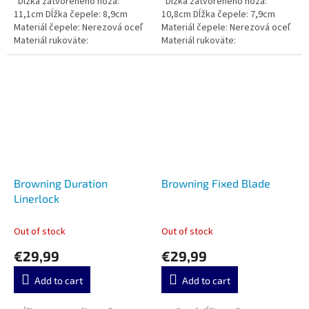
Dĺžka zatvoreného noža:
Dĺžka zatvoreného noža:
11,1cm Dĺžka čepele: 8,9cm
10,8cm Dĺžka čepele: 7,9cm
Materiál čepele: Nerezová oceľ
Materiál čepele: Nerezová oceľ
Materiál rukoväte:
Materiál rukoväte:
Browning Duration
Browning Fixed Blade
Linerlock
Out of stock
Out of stock
€29,99
€29,99
Add to cart
Add to cart