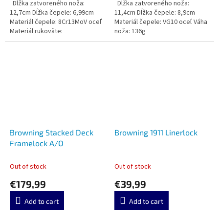
Dĺžka zatvoreného noža:
Dĺžka zatvoreného noža:
12,7cm Dĺžka čepele: 6,99cm
11,4cm Dĺžka čepele: 8,9cm
Materiál čepele: 8Cr13MoV oceľ
Materiál čepele: VG10 oceľ Váha
Materiál rukoväte:
noža: 136g
Browning Stacked Deck
Browning 1911 Linerlock
Framelock A/O
Out of stock
Out of stock
€179,99
€39,99
Add to cart
Add to cart