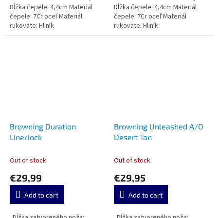
Dĺžka čepele: 4,4cm Materiál
Dĺžka čepele: 4,4cm Materiál
čepele: 7Cr oceľ Materiál
čepele: 7Cr oceľ Materiál
rukoväte: Hliník
rukoväte: Hliník
Browning Duration
Browning Unleashed A/O
Linerlock
Desert Tan
Out of stock
Out of stock
€29,99
€29,95
Add to cart
Add to cart
Dĺžka zatvoreného noža:
Dĺžka zatvoreného noža: