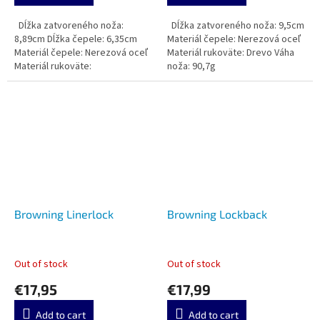
Dĺžka zatvoreného noža:
Dĺžka zatvoreného noža: 9,5cm
8,89cm Dĺžka čepele: 6,35cm
Materiál čepele: Nerezová oceľ
Materiál čepele: Nerezová oceľ
Materiál rukoväte: Drevo Váha
Materiál rukoväte:
noža: 90,7g
Browning Linerlock
Browning Lockback
Out of stock
Out of stock
€17,95
€17,99
Add to cart
Add to cart