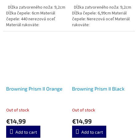
Dĺžka zatvoreného noža: 9,2cm
Dĺžka zatvoreného noža: 9,2cm
Dĺžka čepele: 6cm Materiál
Dĺžka čepele: 6,99cm Materiál
čepele: 440 nerezová oceľ
čepele: Nerezová oceľ Materiál
Materiál rukoväte:
rukoväte:
Browning Prism II Orange
Browning Prism II Black
Out of stock
Out of stock
€14,99
€14,99
Add to cart
Add to cart