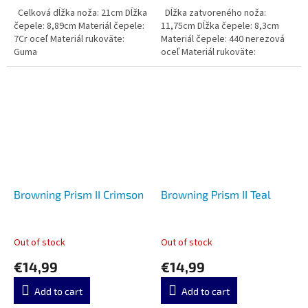
Celková dĺžka noža: 21cm Dĺžka
Dĺžka zatvoreného noža:
čepele: 8,89cm Materiál čepele:
11,75cm Dĺžka čepele: 8,3cm
7Cr oceľ Materiál rukoväte:
Materiál čepele: 440 nerezová
Guma
oceľ Materiál rukoväte:
Browning Prism II Crimson
Browning Prism II Teal
Out of stock
Out of stock
€14,99
€14,99
Add to cart
Add to cart