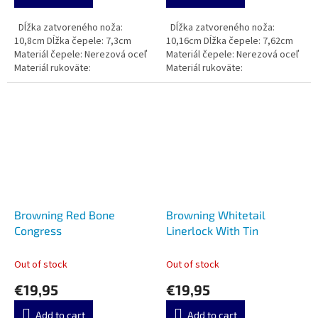
Dĺžka zatvoreného noža:
Dĺžka zatvoreného noža:
10,8cm Dĺžka čepele: 7,3cm
10,16cm Dĺžka čepele: 7,62cm
Materiál čepele: Nerezová oceľ
Materiál čepele: Nerezová oceľ
Materiál rukoväte:
Materiál rukoväte:
Browning Red Bone
Browning Whitetail
Congress
Linerlock With Tin
Out of stock
Out of stock
€19,95
€19,95
Add to cart
Add to cart