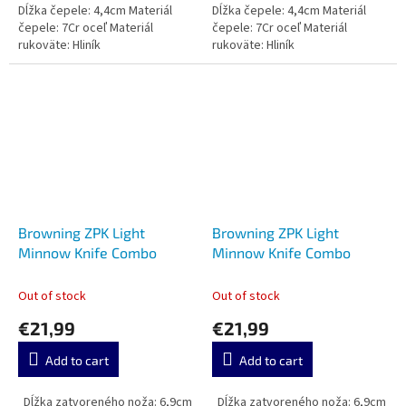
Dĺžka čepele: 4,4cm Materiál
Dĺžka čepele: 4,4cm Materiál
čepele: 7Cr oceľ Materiál
čepele: 7Cr oceľ Materiál
rukoväte: Hliník
rukoväte: Hliník
Browning ZPK Light
Browning ZPK Light
Minnow Knife Combo
Minnow Knife Combo
Out of stock
Out of stock
€21,99
€21,99
Add to cart
Add to cart
Dĺžka zatvoreného noža: 6,9cm
Dĺžka zatvoreného noža: 6,9cm