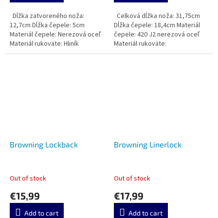
Dĺžka zatvoreného noža:
Celková dĺžka noža: 31,75cm
12,7cm Dĺžka čepele: 5cm
Dĺžka čepele: 18,4cm Materiál
Materiál čepele: Nerezová oceľ
čepele: 420 J2 nerezová oceľ
Materiál rukoväte: Hliník
Materiál rukoväte:
Browning Lockback
Browning Linerlock
Out of stock
Out of stock
€15,99
€17,99
Add to cart
Add to cart