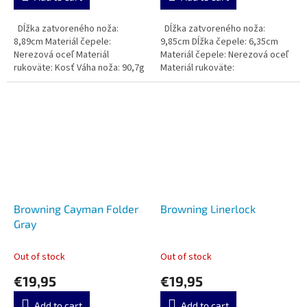
Dĺžka zatvoreného noža:
Dĺžka zatvoreného noža:
8,89cm Materiál čepele:
9,85cm Dĺžka čepele: 6,35cm
Nerezová oceľ Materiál
Materiál čepele: Nerezová oceľ
rukoväte: Kosť Váha noža: 90,7g
Materiál rukoväte:
Browning Cayman Folder
Browning Linerlock
Gray
Out of stock
Out of stock
€19,95
€19,95
Add to cart
Add to cart