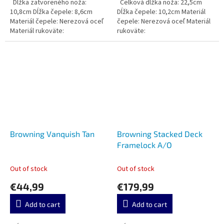
Dĺžka zatvoreného noža:
Celková dĺžka noža: 22,5cm
10,8cm Dĺžka čepele: 8,6cm
Dĺžka čepele: 10,2cm Materiál
Materiál čepele: Nerezová oceľ
čepele: Nerezová oceľ Materiál
Materiál rukoväte:
rukoväte:
Browning Vanquish Tan
Browning Stacked Deck
Framelock A/O
Out of stock
Out of stock
€44,99
€179,99
Add to cart
Add to cart