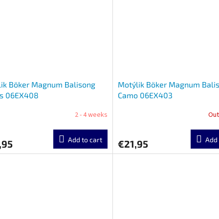
lik Böker Magnum Balisong
Motýlik Böker Magnum Bali
is 06EX408
Camo 06EX403
2 - 4 weeks
Out
Add to cart
Add 
,95
€21,95