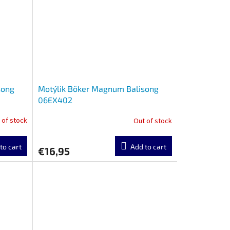
song
Motýlik Böker Magnum Balisong
06EX402
 of stock
Out of stock
to cart
Add to cart
€16,95