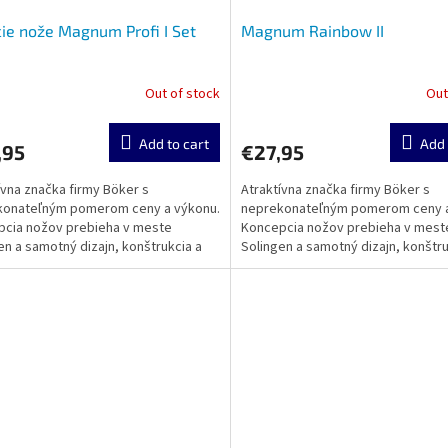
ie nože Magnum Profi I Set
Magnum Rainbow II
Out of stock
Out
Add to cart
Add 
,95
€27,95
ívna značka firmy Böker s
Atraktívna značka firmy Böker s
konateľným pomerom ceny a výkonu.
neprekonateľným pomerom ceny a
cia nožov prebieha v meste
Koncepcia nožov prebieha v mest
en a samotný dizajn, konštrukcia a
Solingen a samotný dizajn, konštru
sa realizuje v zámorí....
výroba sa realizuje v zámorí....