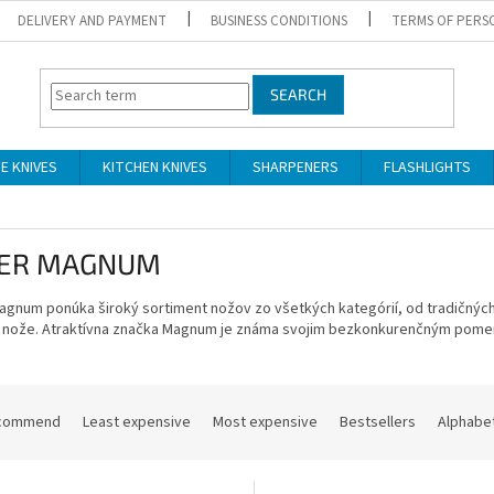
DELIVERY AND PAYMENT
BUSINESS CONDITIONS
TERMS OF PERS
SEARCH
DE KNIVES
KITCHEN KNIVES
SHARPENERS
FLASHLIGHTS
ER MAGNUM
Magnum
ponúka široký sortiment nožov zo všetkých kategórií, od tradičný
 nože.
Atraktívna značka Magnum je známa svojim bezkonkurenčným pome
commend
Least expensive
Most expensive
Bestsellers
Alphabet