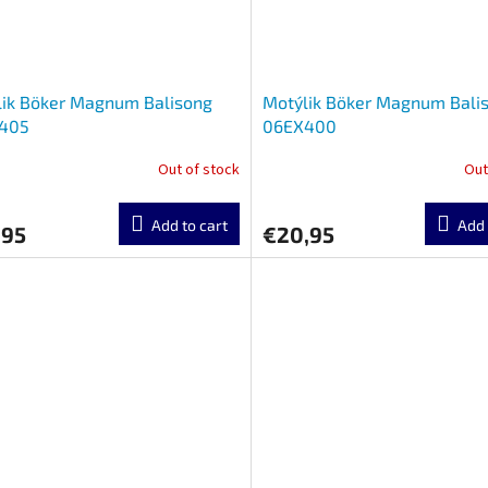
lik Böker Magnum Balisong
Motýlik Böker Magnum Bali
405
06EX400
Out of stock
Out
Add to cart
Add 
,95
€20,95