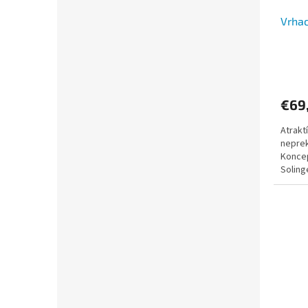
Vrhac
€69
Atrakt
nepre
Koncep
Soling
výroba 