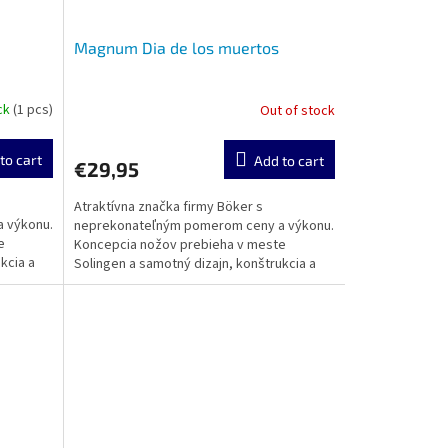
Magnum Dia de los muertos
ock
(1 pcs)
Out of stock
to cart
Add to cart
€29,95
Atraktívna značka firmy Böker s
 výkonu.
neprekonateľným pomerom ceny a výkonu.
e
Koncepcia nožov prebieha v meste
kcia a
Solingen a samotný dizajn, konštrukcia a
výroba sa realizuje v zámorí....