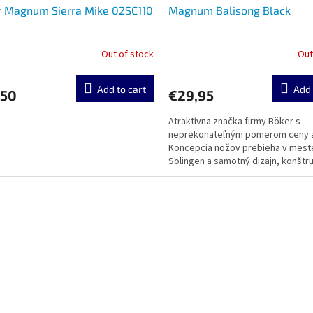
r Magnum Sierra Mike 02SC110
Magnum Balisong Black
Out of stock
Out
Add to cart
Add 
,50
€29,95
Atraktívna značka firmy Böker s
neprekonateľným pomerom ceny a
Koncepcia nožov prebieha v mest
Solingen a samotný dizajn, konštru
výroba sa realizuje v zámorí....