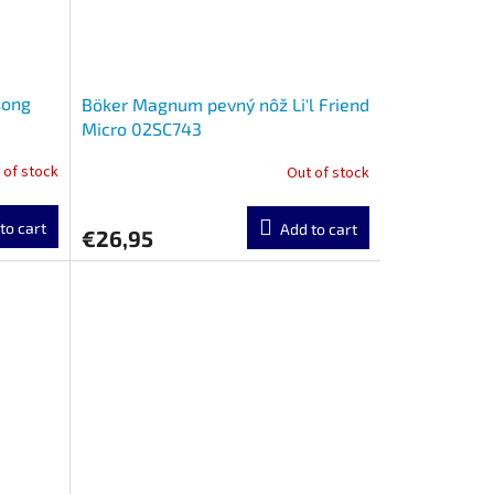
song
Böker Magnum pevný nôž Li'l Friend
Micro 02SC743
 of stock
Out of stock
to cart
Add to cart
€26,95