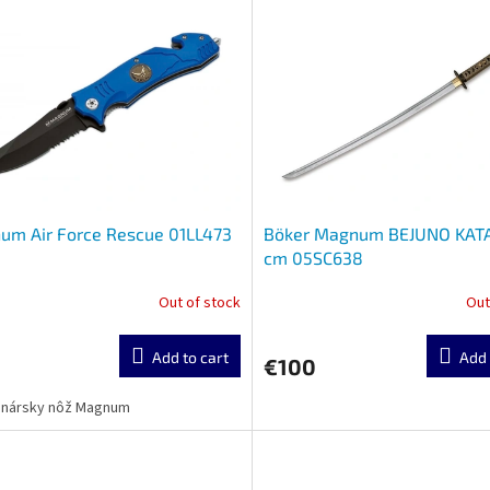
um Air Force Rescue 01LL473
Böker Magnum BEJUNO KAT
cm 05SC638
Out of stock
Out
Add to cart
Add 
€100
anársky nôž Magnum