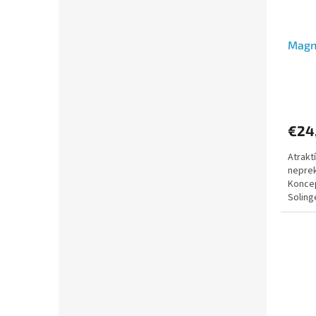
Magn
€24
Atrakt
nepre
Koncep
Soling
výroba 