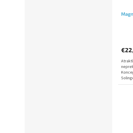
Magn
€22
Atrakt
nepre
Koncep
Soling
výroba 