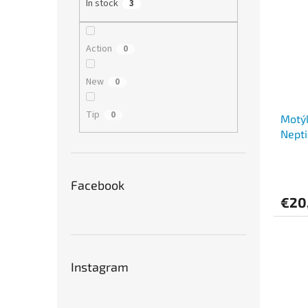
In stock
3
Action
0
New
0
Tip
0
Motý
Nept
Facebook
€20
Instagram