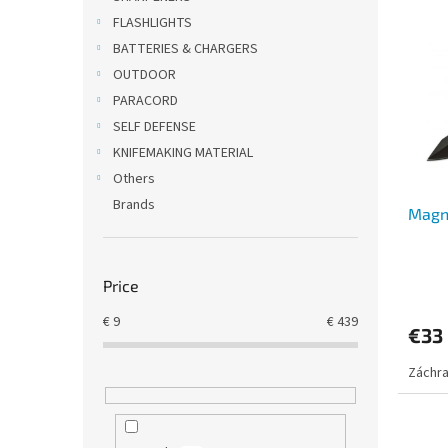
i
c
FLASHLIGHTS
s
t
BATTERIES & CHARGERS
t
s
OUTDOOR
o
o
PARACORD
f
r
SELF DEFENSE
p
t
r
i
KNIFEMAKING MATERIAL
o
n
Others
d
g
Brands
Magn
u
c
t
s
Price
€
9
€
439
€33
Záchr