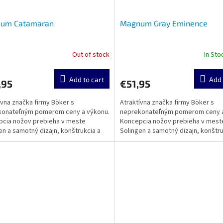
um Catamaran
Magnum Gray Eminence
Out of stock
In St
Add to cart
Add 
,95
€51,95
ívna značka firmy Böker s
Atraktívna značka firmy Böker s
konateľným pomerom ceny a výkonu.
neprekonateľným pomerom ceny a
cia nožov prebieha v meste
Koncepcia nožov prebieha v mest
en a samotný dizajn, konštrukcia a
Solingen a samotný dizajn, konštru
sa realizuje v zámorí....
výroba sa realizuje v zámorí....