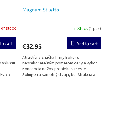
Magnum Stiletto
 of stock
In Stock
(1 pcs)
to cart
Add to cart
€32,95
Atraktívna značka firmy Böker s
 výkonu.
neprekonateľným pomerom ceny a výkonu.
e
Koncepcia nožov prebieha v meste
kcia a
Solingen a samotný dizajn, konštrukcia a
výroba sa realizuje v zámorí....