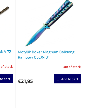
ANA 72
Motýlik Böker Magnum Balisong
Rainbow 06EX401
 of stock
Out of stock
to cart
Add to cart
€21,95