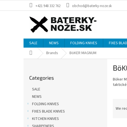
Skip
+421 948 332 762
obchod@baterky-noze.sk
to
content
SALE
NEWS
FOLDING KNIVES
FIXES BLA
Home
Brands
BöKER MAGNUM
S
BöK
i
Skip
d
Categories
categories
Böker 
e
taktické
b
SALE
a
NEWS
r
P
FOLDING KNIVES
r
We re
FIXES BLADE KNIVES
o
KITCHEN KNIVES
d
L
u
SHARPENERS