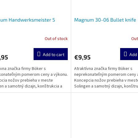
um Handwerksmeister 5
Magnum 30-06 Bullet knife
Out of stock
Out
Add to cart
Add 
,95
€9,95
ívna značka firmy Böker s
Atraktívna značka firmy Böker s
konateľným pomerom ceny a výkonu.
neprekonateľným pomerom ceny a
cia nožov prebieha v meste
Koncepcia nožov prebieha v mest
en a samotný dizajn, konštrukcia a
Solingen a samotný dizajn, konštru
sa realizuje v zámorí....
výroba sa realizuje v zámorí....