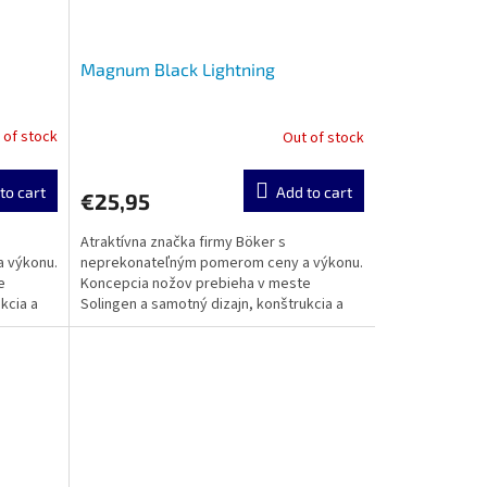
Magnum Black Lightning
 of stock
Out of stock
to cart
Add to cart
€25,95
Atraktívna značka firmy Böker s
 výkonu.
neprekonateľným pomerom ceny a výkonu.
e
Koncepcia nožov prebieha v meste
kcia a
Solingen a samotný dizajn, konštrukcia a
výroba sa realizuje v zámorí....