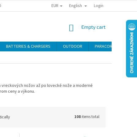
EUR
English
ONAL DATA PROTECTION
RETURN POLICY
COMPLAINT CONDITIONS
Login
SHOPPING
Empty cart
CART
BATTERIES & CHARGERS
OUTDOOR
PARACORD
SELF
ch vreckových nožov až po lovecké nože a moderné
rom ceny a výkonu.
ically
108
items total