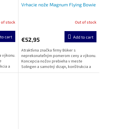
Vrhacie nože Magnum Flying Bowie
 of stock
Out of stock
to cart
Add to cart
€52,95
Atraktívna značka firmy Böker s
 výkonu.
neprekonateľným pomerom ceny a výkonu.
e
Koncepcia nožov prebieha v meste
kcia a
Solingen a samotný dizajn, konštrukcia a
výroba sa realizuje v zámorí....