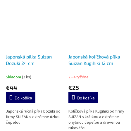
Japonská pílka Suizan
Japonská kolíčková pílka
Dozuki 24 cm
Suizan Kugihiki 12 cm
Skladom
(2 ks)
2 - 4 týždne
€44
€25
Do košíka
Do košíka
Japonská ručná pílka Dozuki od
Kolíčková pílka Kugihiki od firmy
firmy SUIZAN s extrémne úzkou
SUIZAN s krátkou a extrémne
čepeľou
ohybnou čepeľou a drevenou
rukoväťou