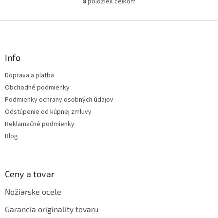
8
položiek celkom
O
v
l
Z
á
á
d
p
a
ä
Info
c
t
i
Doprava a platba
i
e
Obchodné podmienky
p
e
r
Podmienky ochrany osobných údajov
v
Odstúpenie od kúpnej zmluvy
k
Reklamačné podmienky
y
v
Blog
ý
p
i
s
Ceny a tovar
u
Nožiarske ocele
Garancia originality tovaru