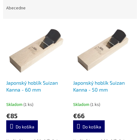
d
e
Abecedne
n
i
V
e
ý
p
p
r
i
o
s
d
p
u
r
k
o
t
d
Japonský hoblík Suizan
Japonský hoblík Suizan
o
u
Kanna - 60 mm
Kanna - 50 mm
v
k
t
Skladom
(1 ks)
Skladom
(1 ks)
o
€85
€66
v
Do košíka
Do košíka