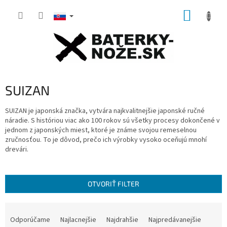
Prejsť
NÁKUP
na
obsah
KOŠÍK
SUIZAN
SUIZAN je japonská značka, vytvára najkvalitnejšie japonské ručné
náradie.
S históriou viac ako 100 rokov sú všetky procesy dokončené v
jednom z japonských miest, ktoré je známe svojou remeselnou
zručnosťou.
To je dôvod, prečo ich výrobky vysoko oceňujú mnohí
drevári.
OTVORIŤ FILTER
R
a
Odporúčame
Najlacnejšie
Najdrahšie
Najpredávanejšie