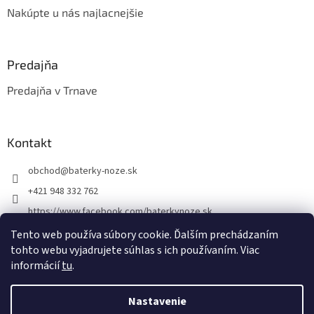
Nakúpte u nás najlacnejšie
Predajňa
Predajňa v Trnave
Kontakt
obchod
@
baterky-noze.sk
+421 948 332 762
https://www.facebook.com/baterkynoze.sk
/baterkynoze
Tento web používa súbory cookie. Ďalším prechádzaním
tohto webu vyjadrujete súhlas s ich používaním. Viac
https://www.youtube.com/@nozebaterky
informácií
tu
.
Nastavenie
Vytvoril Shoptet