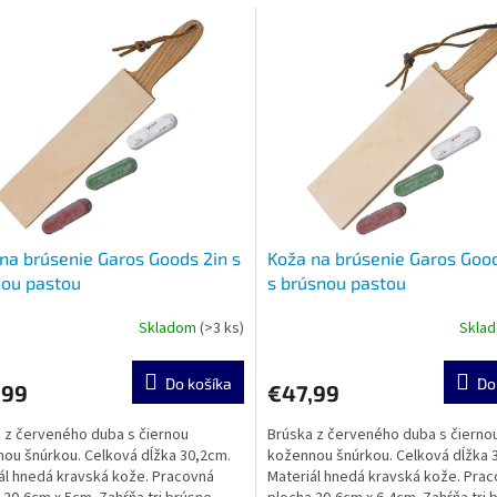
na brúsenie Garos Goods 2in s
Koža na brúsenie Garos Good
nou pastou
s brúsnou pastou
Skladom
(>3 ks)
Skla
Do košíka
Do
,99
€47,99
 z červeného duba s čiernou
Brúska z červeného duba s čierno
ou šnúrkou. Celková dĺžka 30,2cm.
kožennou šnúrkou. Celková dĺžka 
ál hnedá kravská kože. Pracovná
Materiál hnedá kravská kože. Pra