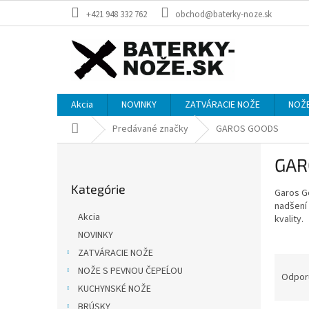
Prejsť
+421 948 332 762
obchod@baterky-noze.sk
na
obsah
Akcia
NOVINKY
ZATVÁRACIE NOŽE
NOŽE
Domov
Predávané značky
GAROS GOODS
B
GAR
o
Preskočiť
č
Kategórie
kategórie
Garos Go
n
nadšení
ý
Akcia
kvality.
p
NOVINKY
a
ZATVÁRACIE NOŽE
n
R
e
NOŽE S PEVNOU ČEPEĹOU
a
Odpor
l
KUCHYNSKÉ NOŽE
d
e
BRÚSKY