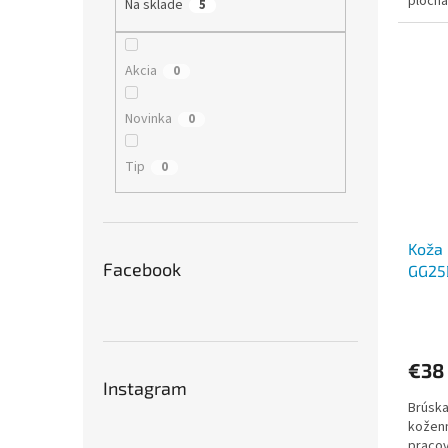
plocha
Na sklade
5
pasty.
Akcia
0
Novinka
0
Tip
0
Koža 
Facebook
GG25
€38
Instagram
Brúska
koženn
pracov