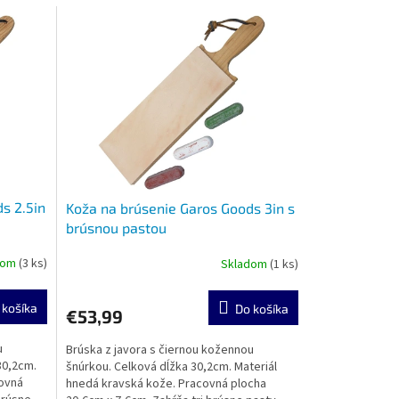
s 2.5in
Koža na brúsenie Garos Goods 3in s
brúsnou pastou
dom
(3 ks)
Skladom
(1 ks)
 košíka
Do košíka
€53,99
u
Brúska z javora s čiernou kožennou
30,2cm.
šnúrkou. Celková dĺžka 30,2cm. Materiál
covná
hnedá kravská kože. Pracovná plocha