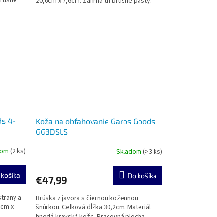
brúsne
20,6cm x 7,6cm. Zahŕňa tri brúsne pasty.
Červená: Super fine,...
ds 4-
Koža na obťahovanie Garos Goods
GG3DSLS
dom
(2 ks)
Skladom
(>3 ks)
 košíka
Do košíka
€47,99
strany a
Brúska z javora s čiernou kožennou
3cm x
šnúrkou. Celková dĺžka 30,2cm. Materiál
hnedá kravská kože. Pracovná plocha