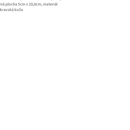
ná plocha 5cm x 20,6cm, materiál
kravská koža
O
v
l
á
d
a
c
i
e
p
r
v
k
y
v
ý
p
i
s
u