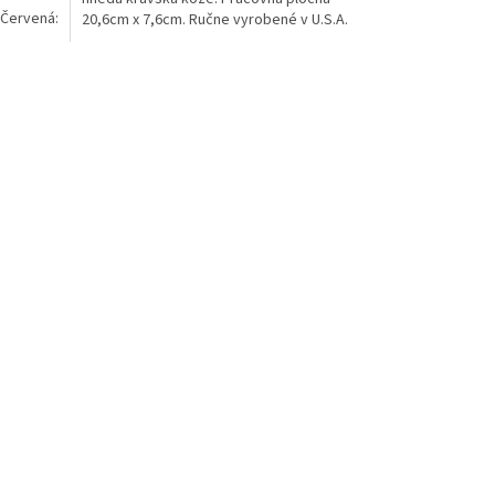
 Červená:
20,6cm x 7,6cm. Ručne vyrobené v U.S.A.