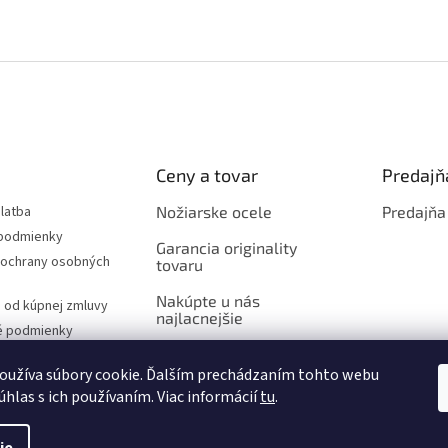
Ceny a tovar
Predajň
latba
Nožiarske ocele
Predajňa
podmienky
Garancia originality
ochrany osobných
tovaru
Nakúpte u nás
 od kúpnej zmluvy
najlacnejšie
é podmienky
oužíva súbory cookie. Ďalším prechádzaním tohto webu
úhlas s ich používaním. Viac informácií
tu
.