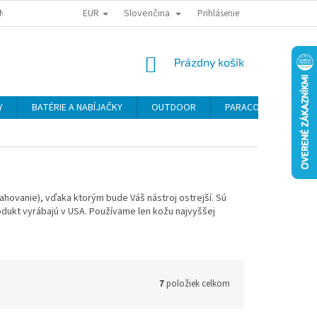
EUR
Slovenčina
NY OSOBNÝCH ÚDAJOV
ODSTÚPENIE OD KÚPNEJ ZMLUVY
Prihlásenie
REKLAMA
NÁKUPNÝ
Prázdny košík
KOŠÍK
Y
BATÉRIE A NABÍJAČKY
OUTDOOR
PARACORD
SE
hovanie), vďaka ktorým bude Váš nástroj ostrejší.
Sú
dukt vyrábajú v USA.
Používame len kožu najvyššej
7
položiek celkom