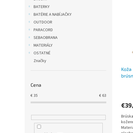
V
n
BATERKY
ý
i
BATÉRIE A NABÍJAČKY
p
e
OUTDOOR
i
p
PARACORD
s
r
p
o
SEBAOBRANA
r
d
MATERIÁLY
o
u
OSTATNÉ
d
k
Značky
u
t
Koža 
k
o
brús
t
v
o
Cena
v
€
35
€
63
€39
Brúska
koženn
Materi