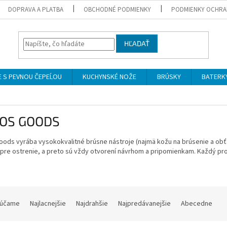
DOPRAVA A PLATBA
OBCHODNÉ PODMIENKY
PODMIENKY OCHRA
HĽADAŤ
 S PEVNOU ČEPEĹOU
KUCHYNSKÉ NOŽE
BRÚSKY
BATERK
OS GOODS
ods vyrába vysokokvalitné brúsne nástroje (najmä kožu na brúsenie a obťa
 pre ostrenie, a preto sú vždy otvorení návrhom a pripomienkam.
Každý pro
účame
Najlacnejšie
Najdrahšie
Najpredávanejšie
Abecedne