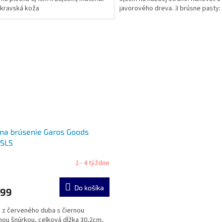
kravská koža
javorového dreva. 3 brúsne pasty:
course, Biela:...
na brúsenie Garos Goods
SLS
2 - 4 týždne
Do košíka
,99
 z červeného duba s čiernou
ou šnúrkou, celková dĺžka 30,2cm,