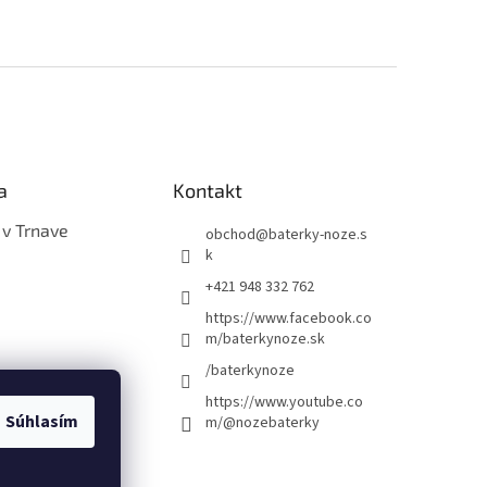
a
Kontakt
 v Trnave
obchod
@
baterky-noze.s
k
+421 948 332 762
https://www.facebook.co
m/baterkynoze.sk
/baterkynoze
https://www.youtube.co
Súhlasím
m/@nozebaterky