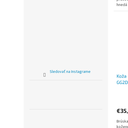
hnedá 
Sledovať na Instagrame
Koža 
GG2D
€35
Brúska
koženn