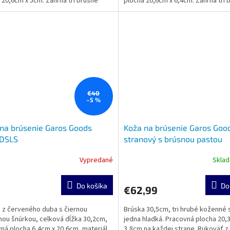
 20,6cm x 5cm. Zahŕňa tri brúsne
plocha 20,6cm x 6,4cm. Zahŕňa tri 
 Červená: Super...
pasty. Červená: Super...
€40
–5 %
na brúsenie Garos Goods
Koža na brúsenie Garos Goo
DSLS
stranový s brúsnou pastou
Vypredané
Skla
Do košíka
Do
€62,99
 z červeného duba s čiernou
Brúska 30,5cm, tri hrubé koženné 
ou šnúrkou, celková dĺžka 30,2cm,
jedna hladká. Pracovná plocha 20,
ná plocha 6,4cm x 20,6cm, materiál
3,8cm na každej strane. Rukoväť z