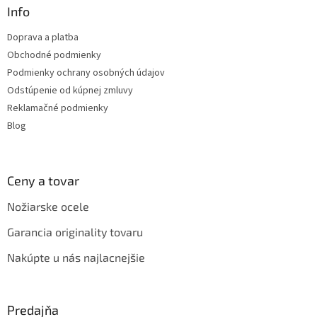
a
ä
Info
c
t
i
Doprava a platba
i
e
Obchodné podmienky
p
e
r
Podmienky ochrany osobných údajov
v
Odstúpenie od kúpnej zmluvy
k
Reklamačné podmienky
y
v
Blog
ý
p
i
s
Ceny a tovar
u
Nožiarske ocele
Garancia originality tovaru
Nakúpte u nás najlacnejšie
Predajňa