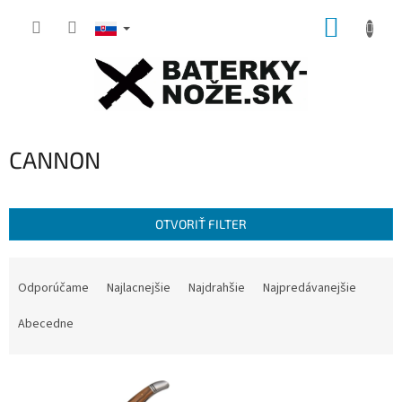
Prejsť
NÁKUP
na
obsah
KOŠÍK
CANNON
OTVORIŤ FILTER
R
a
Odporúčame
Najlacnejšie
Najdrahšie
Najpredávanejšie
d
e
Abecedne
n
i
V
e
ý