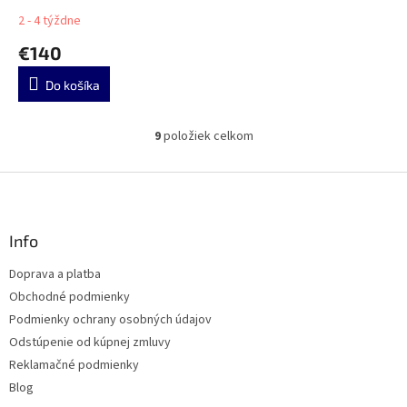
2 - 4 týždne
€140
Do košíka
9
položiek celkom
O
v
l
Z
á
á
d
p
a
ä
Info
c
t
i
Doprava a platba
i
e
Obchodné podmienky
p
e
r
Podmienky ochrany osobných údajov
v
Odstúpenie od kúpnej zmluvy
k
Reklamačné podmienky
y
v
Blog
ý