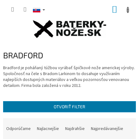
Prejsť
NÁKUP
na
obsah
KOŠÍK
BRADFORD
Bradford je poháňaný túžbou vyrábať špičkové nože americkej výroby.
Spoločnosť na čele s Bradom Larkinom to dosahuje využívaním
najlepších dostupných materiálov a veľkou pozornosťou venovanou
detailom. Firma bola založená v roku 2012.
OTVORIŤ FILTER
R
a
Odporúčame
Najlacnejšie
Najdrahšie
Najpredávanejšie
d