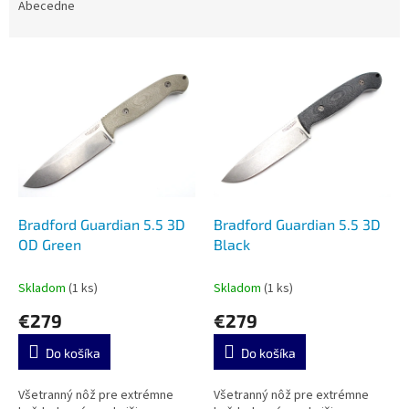
e
Abecedne
n
i
V
e
ý
p
p
r
i
o
s
d
p
u
r
k
o
t
d
Bradford Guardian 5.5 3D
Bradford Guardian 5.5 3D
o
u
OD Green
Black
v
k
t
Skladom
(1 ks)
Skladom
(1 ks)
o
€279
€279
v
Do košíka
Do košíka
Všetranný nôž pre extrémne
Všetranný nôž pre extrémne