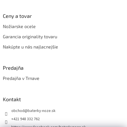
p
i
s
Ceny a tovar
u
Nožiarske ocele
Garancia originality tovaru
Nakúpte u nás najlacnejšie
Predajňa
Predajňa v Trnave
Kontakt
obchod
@
baterky-noze.sk
+421 948 332 762