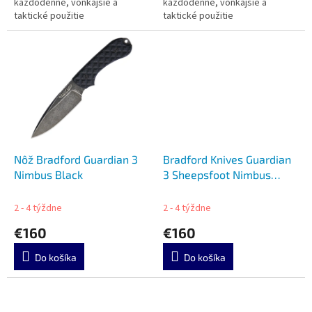
každodenné, vonkajšie a
každodenné, vonkajšie a
taktické použitie
taktické použitie
Nôž Bradford Guardian 3
Bradford Knives Guardian
Nimbus Black
3 Sheepsfoot Nimbus
BRAD3SF013N
2 - 4 týždne
2 - 4 týždne
€160
€160
Do košíka
Do košíka