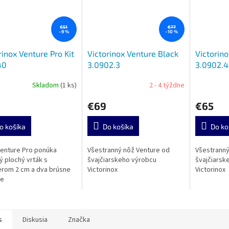
€51
€77
–9 %
–10 %
rinox Venture Pro Kit
Victorinox Venture Black
Victorino
40
3.0902.3
3.0902.4
Skladom
(1 ks)
2 - 4 týždne
€69
€65
o košíka
Do košíka
Do ko
enture Pro ponúka
Všestranný nôž Venture od
Všestranný
ý plochý vrták s
švajčiarskeho výrobcu
švajčiarsk
rom 2 cm a dva brúsne
Victorinox
Victorinox
e
s
Diskusia
Značka