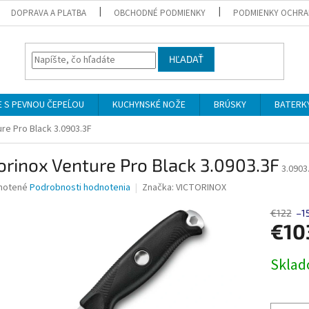
DOPRAVA A PLATBA
OBCHODNÉ PODMIENKY
PODMIENKY OCHRA
HĽADAŤ
 S PEVNOU ČEPEĹOU
KUCHYNSKÉ NOŽE
BRÚSKY
BATERK
ure Pro Black 3.0903.3F
orinox Venture Pro Black 3.0903.3F
3.0903
né
notené
Podrobnosti hodnotenia
Značka:
VICTORINOX
nie
u
€122
–1
€10
Jednotk
Skla
cena:
iek.