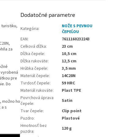
Dodatočné parametre
turistiku,
NOŽE S PEVNOU
Kategória
:
ČEPEĹOU
EAN
:
7611160232243
4C28N,
Celková dĺžka
:
23 cm
ohňa za
Dĺžka čepele
:
10,5 cm
Dĺžka rukoväte
:
12,5 cm
možné
Hrúbka čepele
:
3,5 mm
e vyrobená
Materiál čepele
:
14C28N
pätkou pre
Tvrdosť čepele
:
59 HRC
ie. Do
Materiál rukoväte
:
Plast TPE
Povrchová úprava
Satin
e, možno ho
čepele
:
 a s
Tvar čepele
:
Clip point
Puzdro
:
Plastové
Hmotnosť bez
120 g
puzdra
: