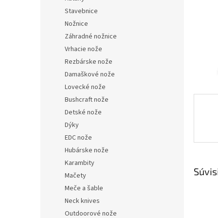
Stavebnice
Nožnice
Záhradné nožnice
Vrhacie nože
Rezbárske nože
Damaškové nože
Lovecké nože
Bushcraft nože
Detské nože
Dýky
EDC nože
Hubárske nože
Karambity
Súvis
Mačety
Meče a šable
Neck knives
Outdoorové nože