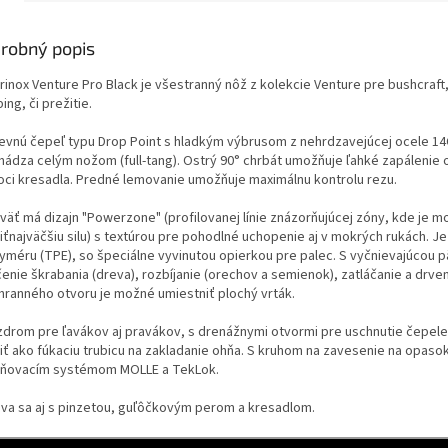
robný popis
rinox Venture Pro Black je všestranný nôž z kolekcie Venture pre bushcraft, 
ng, či prežitie.
evnú čepeľ typu Drop Point s hladkým výbrusom z nehrdzavejúcej ocele 1
hádza celým nožom (full-tang). Ostrý 90° chrbát umožňuje ľahké zapálenie 
ci kresadla. Predné lemovanie umožňuje maximálnu kontrolu rezu.
väť má dizajn "Powerzone" (profilovanej línie znázorňujúcej zóny, kde je 
iťnajväčšiu silu) s textúrou pre pohodlné uchopenie aj v mokrých rukách. J
lyméru (TPE), so špeciálne vyvinutou opierkou pre palec. S vyčnievajúcou 
enie škrabania (dreva), rozbíjanie (orechov a semienok), zatláčanie a drven
hranného otvoru je možné umiestniť plochý vrták.
zdrom pre ľavákov aj pravákov, s drenážnymi otvormi pre uschnutie čepel
iť ako fúkaciu trubicu na zakladanie ohňa. S kruhom na zavesenie na opasok
ňovacím systémom MOLLE a TekLok.
va sa aj s pinzetou, guľôčkovým perom a kresadlom.