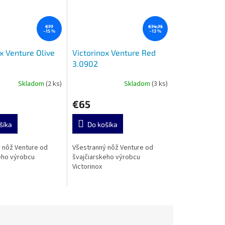
€77
€74,75
–15 %
–13 %
x Venture Olive
Victorinox Venture Red
3.0902
Skladom
(2 ks)
Skladom
(3 ks)
€65
šíka
Do košíka
 nôž Venture od
Všestranný nôž Venture od
eho výrobcu
švajčiarskeho výrobcu
Victorinox