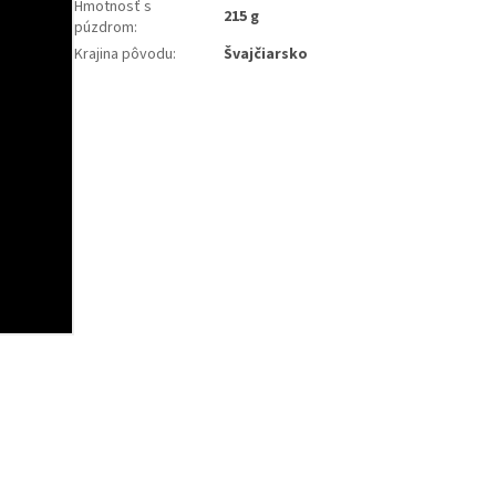
Hmotnosť s
215 g
púzdrom
:
Krajina pôvodu
:
Švajčiarsko