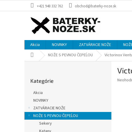
Prejsť
+421 948 332 762
obchod@baterky-noze.sk
na
obsah
Akcia
NOVINKY
ZATVÁRACIE NOŽE
NOŽE
Domov
NOŽE S PEVNOU ČEPEĹOU
Victorinox Vent
B
Vict
o
Preskočiť
č
Priemer
Neohod
Kategórie
kategórie
n
hodnote
ý
produkt
Akcia
p
je
NOVINKY
0,0
a
z
ZATVÁRACIE NOŽE
n
5
e
NOŽE S PEVNOU ČEPEĹOU
hviezdič
l
Sekery
Katany