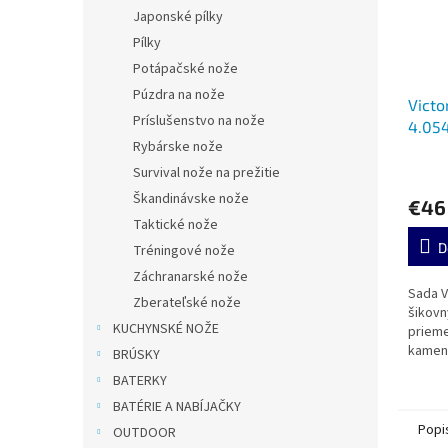
Japonské pílky
Pílky
Potápačské nože
Púzdra na nože
Victo
Príslušenstvo na nože
4.05
Rybárske nože
Survival nože na prežitie
Škandinávske nože
€46
Taktické nože
D
Tréningové nože
Záchranarské nože
Sada V
Zberateľské nože
šikovn
KUCHYNSKÉ NOŽE
prieme
kamen
BRÚSKY
BATERKY
BATÉRIE A NABÍJAČKY
Popi
OUTDOOR