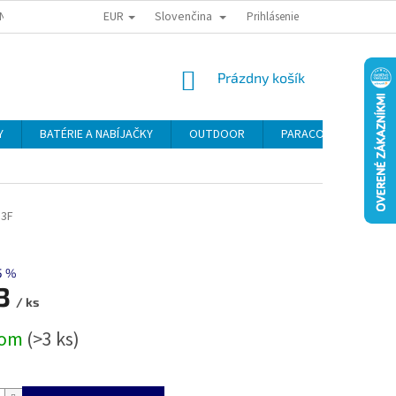
EUR
Slovenčina
NY OSOBNÝCH ÚDAJOV
ODSTÚPENIE OD KÚPNEJ ZMLUVY
Prihlásenie
REKLAMA
NÁKUPNÝ
Prázdny košík
KOŠÍK
Y
BATÉRIE A NABÍJAČKY
OUTDOOR
PARACORD
SE
.3F
5 %
3
/ ks
ová
dom
(>3 ks)