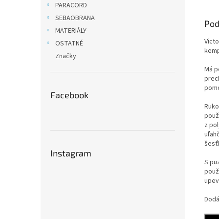
PARACORD
SEBAOBRANA
Pod
MATERIÁLY
Victo
OSTATNÉ
kempi
Značky
Má p
prec
pomo
Facebook
Ruko
použ
z po
uľahč
šesť
Instagram
S pu
použ
upev
Dodá