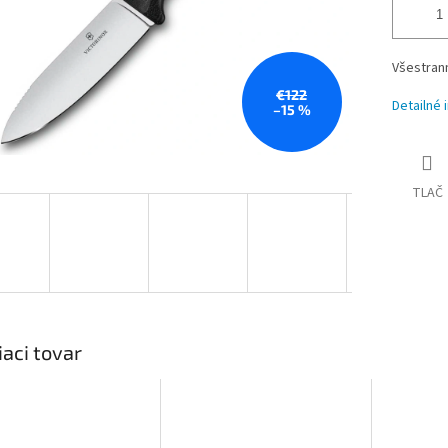
Všestrann
€122
Detailné 
–15 %
TLAČ
iaci tovar