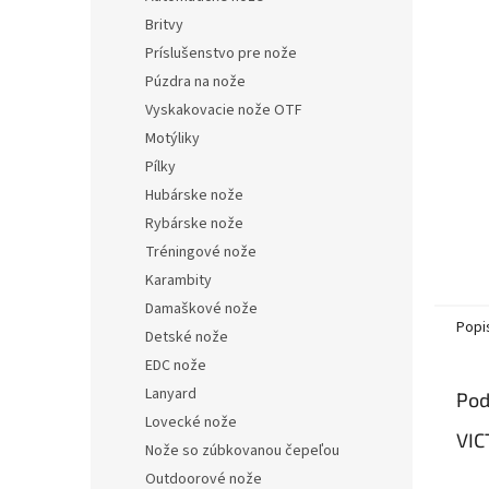
Britvy
Príslušenstvo pre nože
Púzdra na nože
Vyskakovacie nože OTF
Motýliky
Pílky
Hubárske nože
Rybárske nože
Tréningové nože
Karambity
Damaškové nože
Popi
Detské nože
EDC nože
Lanyard
Pod
Lovecké nože
VIC
Nože so zúbkovanou čepeľou
Outdoorové nože