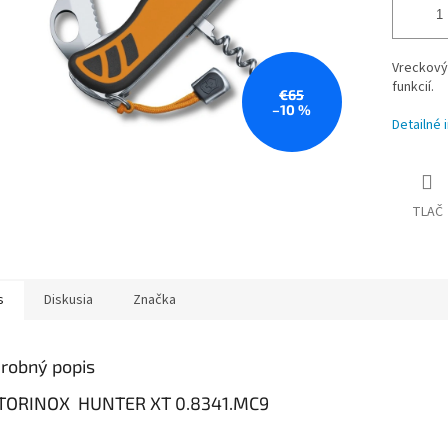
Vreckový
funkcií.
€65
–10 %
Detailné 
TLAČ
s
Diskusia
Značka
robný popis
TORINOX HUNTER XT 0.8341.MC9