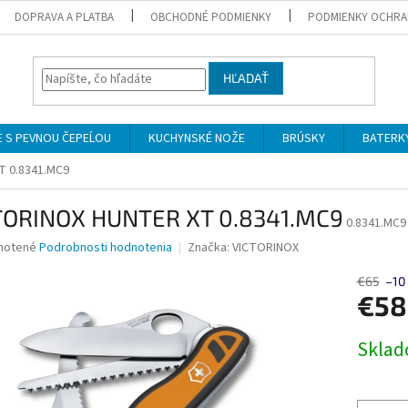
DOPRAVA A PLATBA
OBCHODNÉ PODMIENKY
PODMIENKY OCHRA
HĽADAŤ
 S PEVNOU ČEPEĹOU
KUCHYNSKÉ NOŽE
BRÚSKY
BATERK
T 0.8341.MC9
TORINOX HUNTER XT 0.8341.MC9
0.8341.MC9
né
notené
Podrobnosti hodnotenia
Značka:
VICTORINOX
nie
u
€65
–10
€5
Jednotk
Skla
cena:
iek.