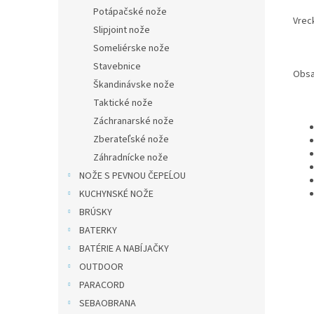
Potápačské nože
Vrec
Slipjoint nože
Someliérske nože
Stavebnice
Obsah
Škandinávske nože
Taktické nože
Záchranarské nože
Zberateľské nože
Záhradnícke nože
NOŽE S PEVNOU ČEPEĹOU
KUCHYNSKÉ NOŽE
BRÚSKY
BATERKY
BATÉRIE A NABÍJAČKY
OUTDOOR
PARACORD
SEBAOBRANA