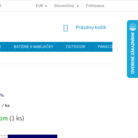
EUR
Slovenčina
NY OSOBNÝCH ÚDAJOV
ODSTÚPENIE OD KÚPNEJ ZMLUVY
Prihlásenie
REKLAMA
NÁKUPNÝ
Prázdny košík
KOŠÍK
Y
BATÉRIE A NABÍJAČKY
OUTDOOR
PARACORD
SE
 %
8
/ ks
ová
dom
(1 ks)