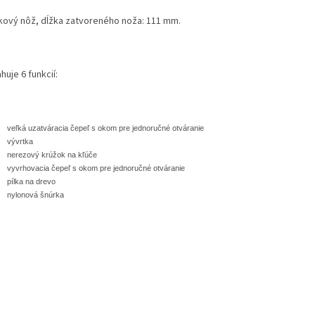
kový nôž, dĺžka zatvoreného noža: 111 mm.
uje 6 funkcií:
veľká uzatváracia čepeľ s okom pre jednoručné otváranie
vývrtka
nerezový krúžok na kľúče
vyvrhovacia čepeľ s okom pre jednoručné otváranie
pílka na drevo
nylonová šnúrka