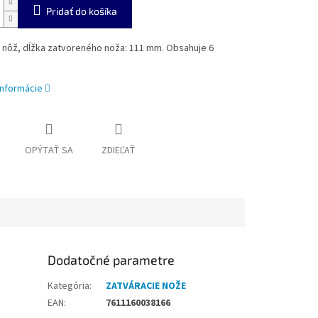
Pridať do košíka
 nôž, dĺžka zatvoreného noža: 111 mm. Obsahuje 6
informácie
OPÝTAŤ SA
ZDIEĽAŤ
Dodatočné parametre
Kategória
:
ZATVÁRACIE NOŽE
EAN
:
7611160038166