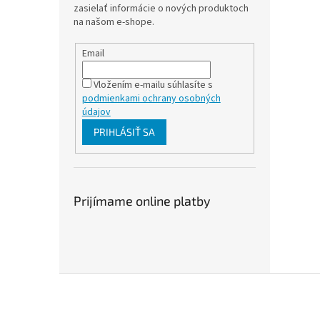
zasielať informácie o nových produktoch
na našom e-shope.
Email
Vložením e-mailu súhlasíte s
podmienkami ochrany osobných
údajov
PRIHLÁSIŤ SA
Prijímame online platby
Z
á
p