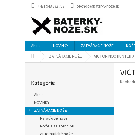
Prejsť
+421 948 332 762
obchod@baterky-noze.sk
na
obsah
Akcia
NOVINKY
ZATVÁRACIE NOŽE
NOŽE
Domov
ZATVÁRACIE NOŽE
VICTORINOX HUNTER X
B
VIC
o
Preskočiť
č
Priemer
Neohod
Kategórie
kategórie
n
hodnote
ý
produkt
Akcia
p
je
NOVINKY
0,0
a
z
ZATVÁRACIE NOŽE
n
5
e
Náraďové nože
hviezdič
l
Nože s asistenciou
Automatické nože