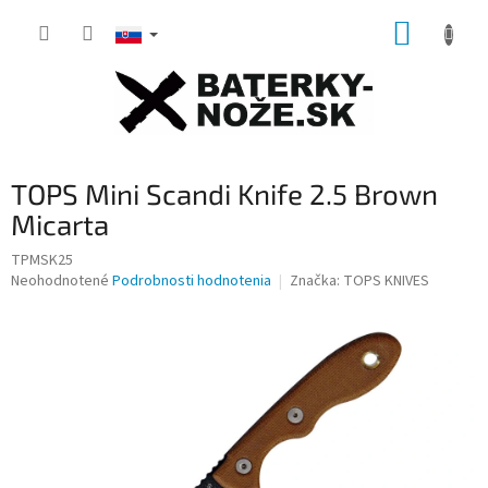
Prejsť
NÁKUP
na
obsah
KOŠÍK
TOPS Mini Scandi Knife 2.5 Brown
Micarta
TPMSK25
Priemerné
Neohodnotené
Podrobnosti hodnotenia
Značka:
TOPS KNIVES
hodnotenie
produktu
je
0,0
z
5
hviezdičiek.