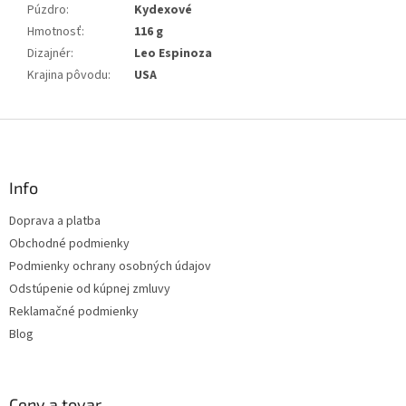
Púzdro
:
Kydexové
Hmotnosť
:
116 g
Dizajnér
:
Leo Espinoza
Krajina pôvodu
:
USA
Z
á
p
ä
Info
t
Doprava a platba
i
Obchodné podmienky
e
Podmienky ochrany osobných údajov
Odstúpenie od kúpnej zmluvy
Reklamačné podmienky
Blog
Ceny a tovar