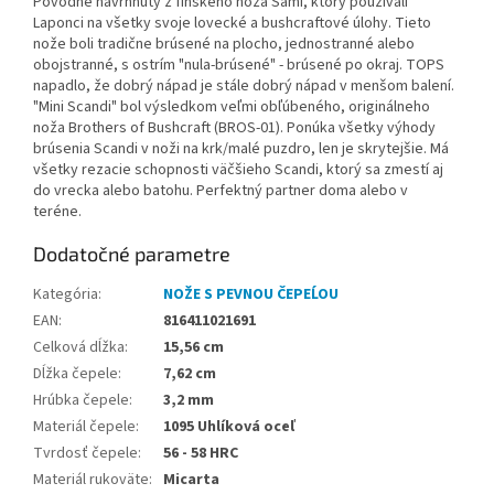
Pôvodne navrhnutý z fínskeho noža Sami, ktorý používali
Laponci na všetky svoje lovecké a bushcraftové úlohy.
Tieto
nože boli tradične brúsené na plocho, jednostranné alebo
obojstranné, s ostrím "nula-brúsené" - brúsené po okraj.
TOPS
napadlo, že dobrý nápad je stále dobrý nápad v menšom balení.
"Mini Scandi" bol výsledkom veľmi obľúbeného, originálneho
noža Brothers of Bushcraft (BROS-01).
Ponúka všetky výhody
brúsenia Scandi v noži na krk/malé puzdro, len je skrytejšie.
Má
všetky rezacie schopnosti väčšieho Scandi, ktorý sa zmestí aj
do vrecka alebo batohu.
Perfektný partner doma alebo v
teréne.
Dodatočné parametre
Kategória
:
NOŽE S PEVNOU ČEPEĹOU
EAN
:
816411021691
Celková dĺžka
:
15,56 cm
Dĺžka čepele
:
7,62 cm
Hrúbka čepele
:
3,2 mm
Materiál čepele
:
1095 Uhlíková oceľ
Tvrdosť čepele
:
56 - 58 HRC
Materiál rukoväte
:
Micarta