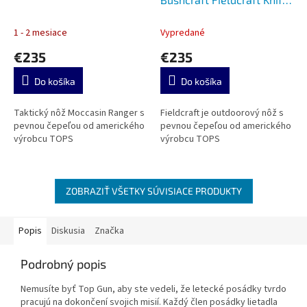
Black/Red G-10
1 - 2 mesiace
Vypredané
€235
€235
Do košíka
Do košíka
Taktický nôž Moccasin Ranger s
Fieldcraft je outdoorový nôž s
pevnou čepeľou od amerického
pevnou čepeľou od amerického
výrobcu TOPS
výrobcu TOPS
ZOBRAZIŤ VŠETKY SÚVISIACE PRODUKTY
Popis
Diskusia
Značka
Podrobný popis
Nemusíte byť Top Gun, aby ste vedeli, že letecké posádky tvrdo
pracujú na dokončení svojich misií.
Každý člen posádky lietadla