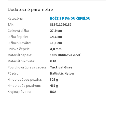
Dodatočné parametre
Kategória
:
NOŽE S PEVNOU ČEPEĹOU
EAN
:
816411020182
Celková dĺžka
:
27,9 cm
Dĺžka čepele
:
14,6 cm
Dĺžka rukoväte
:
13,3 cm
Hrúbka čepele
:
4,8 mm
Materiál čepele
:
1095 Uhlíková oceľ
Materiál rukoväte
:
G10
Povrchová úprava čepele
:
Tactical Gray
Púzdro
:
Ballistic Nylon
Hmotnosť bez puzdra
:
326 g
Hmotnosť s puzdrom
:
467 g
Krajina pôvodu
:
USA
Z
á