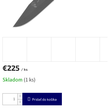
€225
/ ks
Jednotková
Skladom
(1 ks)
cena:
Pridať do košíka