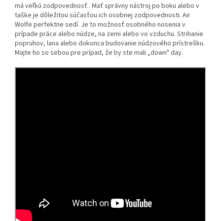
má veľkú zodpovednosť .
Mať správny nástroj po boku alebo v
taške je dôležitou súčasťou ich osobnej zodpovednosti.
Air
Wolfe perfektne sedí.
Je to možnosť osobného nosenia v
prípade práce alebo núdze, na zemi alebo vo vzduchu.
Strihanie
popruhov, lana alebo dokonca budovanie núdzového prístrešku.
Majte ho so sebou pre prípad, že by ste mali „down" day.