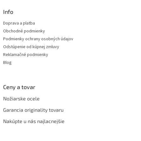
p
ä
Info
t
Doprava a platba
i
Obchodné podmienky
e
Podmienky ochrany osobných údajov
Odstúpenie od kúpnej zmluvy
Reklamačné podmienky
Blog
Ceny a tovar
Nožiarske ocele
Garancia originality tovaru
Nakúpte u nás najlacnejšie