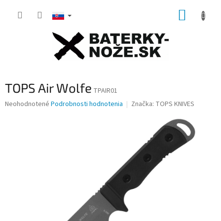
Prejsť
NÁKUP
na
obsah
KOŠÍK
TOPS Air Wolfe
TPAIR01
Priemerné
Neohodnotené
Podrobnosti hodnotenia
Značka:
TOPS KNIVES
hodnotenie
produktu
je
0,0
z
5
hviezdičiek.