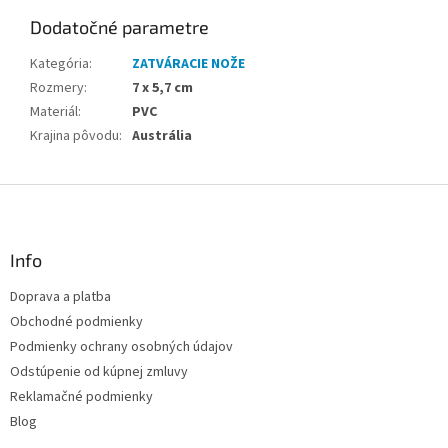
Dodatočné parametre
Kategória
:
ZATVÁRACIE NOŽE
Rozmery
:
7 x 5,7 cm
Materiál
:
PVC
Krajina pôvodu
:
Austrália
Z
á
p
ä
Info
t
Doprava a platba
i
Obchodné podmienky
e
Podmienky ochrany osobných údajov
Odstúpenie od kúpnej zmluvy
Reklamačné podmienky
Blog