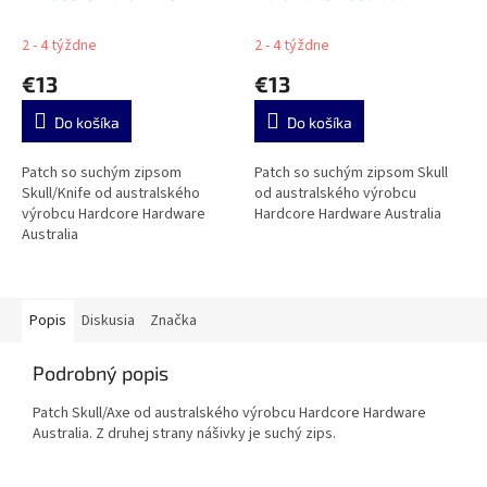
Australia
2 - 4 týždne
2 - 4 týždne
€13
€13
Do košíka
Do košíka
Patch so suchým zipsom
Patch so suchým zipsom Skull
Skull/Knife od australského
od australského výrobcu
výrobcu Hardcore Hardware
Hardcore Hardware Australia
Australia
Popis
Diskusia
Značka
Podrobný popis
Patch Skull/Axe od australského výrobcu Hardcore Hardware
Australia. Z druhej strany nášivky je suchý zips.