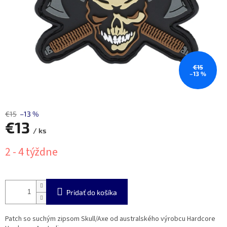
€15
–13 %
€15
–13 %
€13
/ ks
Jednotková
2 - 4 týždne
cena:
Pridať do košíka
Patch so suchým zipsom Skull/Axe od australského výrobcu Hardcore