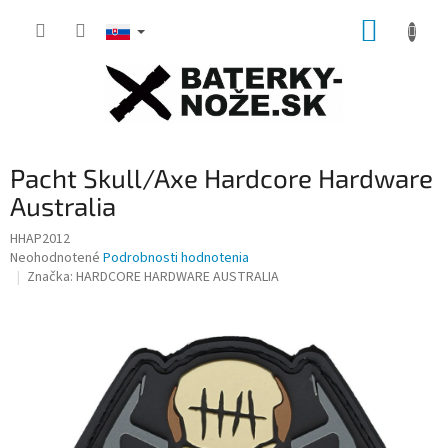
Prejsť
NÁKUP
na
obsah
KOŠÍK
Pacht Skull/Axe Hardcore Hardware
Australia
HHAP2012
Priemerné
Neohodnotené
Podrobnosti hodnotenia
hodnotenie
Značka:
HARDCORE HARDWARE AUSTRALIA
produktu
je
0,0
z
5
hviezdičiek.