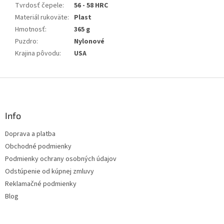
Tvrdosť čepele
:
56 - 58 HRC
Materiál rukoväte
:
Plast
Hmotnosť
:
365 g
Puzdro
:
Nylonové
Krajina pôvodu
:
USA
Z
á
p
ä
Info
t
Doprava a platba
i
Obchodné podmienky
e
Podmienky ochrany osobných údajov
Odstúpenie od kúpnej zmluvy
Reklamačné podmienky
Blog