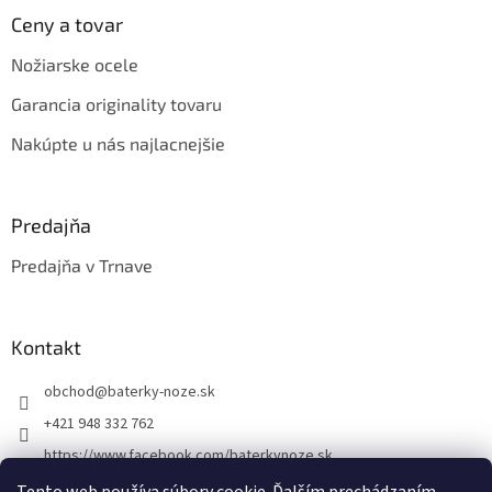
Ceny a tovar
Nožiarske ocele
Garancia originality tovaru
Nakúpte u nás najlacnejšie
Predajňa
Predajňa v Trnave
Kontakt
obchod
@
baterky-noze.sk
+421 948 332 762
https://www.facebook.com/baterkynoze.sk
/baterkynoze