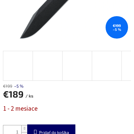
€199
–5 %
€199
–5 %
€189
/ ks
Jednotková
1 - 2 mesiace
cena:
Pridať do košíka