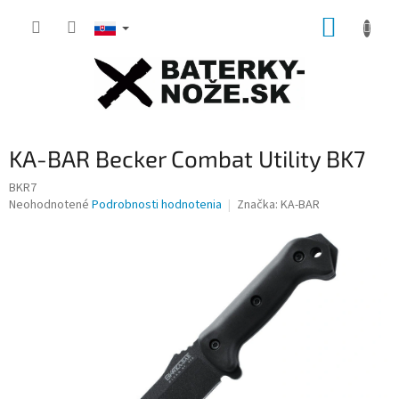
Prejsť
NÁKUP
na
obsah
KOŠÍK
KA-BAR Becker Combat Utility BK7
BKR7
Priemerné
Neohodnotené
Podrobnosti hodnotenia
Značka:
KA-BAR
hodnotenie
produktu
je
0,0
z
5
hviezdičiek.