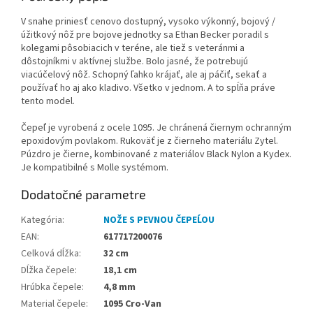
V snahe priniesť cenovo dostupný, vysoko výkonný, bojový /
úžitkový nôž pre bojove jednotky sa Ethan Becker poradil s
kolegami pôsobiacich v teréne, ale tiež s veteránmi a
dôstojníkmi v aktívnej službe. Bolo jasné, že potrebujú
viacúčelový nôž. Schopný ľahko krájať, ale aj páčiť, sekať a
používať ho aj ako kladivo. Všetko v jednom. A to spĺňa práve
tento model.
Čepeľ je vyrobená z ocele 1095. Je chránená čiernym ochranným
epoxidovým povlakom. Rukoväť je z čierneho materiálu Zytel.
Púzdro je čierne, kombinované z materiálov Black Nylon a Kydex.
Je kompatibilné s Molle systémom.
Dodatočné parametre
Kategória
:
NOŽE S PEVNOU ČEPEĹOU
EAN
:
617717200076
Celková dĺžka
:
32 cm
Dĺžka čepele
:
18,1 cm
Hrúbka čepele
:
4,8 mm
Material čepele
:
1095 Cro-Van