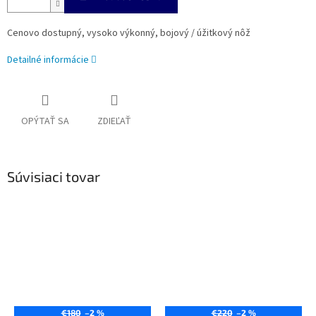
Cenovo dostupný, vysoko výkonný, bojový / úžitkový nôž
Detailné informácie
OPÝTAŤ SA
ZDIEĽAŤ
Súvisiaci tovar
€180
–2 %
€220
–2 %