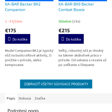
KA-BAR Becker BK2
KA-BAR BK9 Becker
Companion
Combat Bowie
2 - 4 týždne
Skladom
(2 ks)
€175
€215
Do košíka
Do košíka
Model Companion BK2 je typický
Veľký, robustný nôž je vhodný
nôž na bushcraftové aktivity, či
na takmer akúkoľvek prácu v
prežitie v prírode, alebo
prírode. Od sekania a rezania až
kempovanie.
po zatľkanie a štiepanie.
ZOBRAZIŤ VŠETKY SÚVISIACE PRODUKTY
Popis
Diskusia
Značka
Podrobný popis