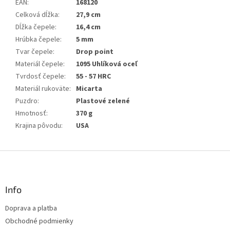
EAN
:
168120
Celková dĺžka
:
27,9 cm
Dĺžka čepele
:
16,4 cm
Hrúbka čepele
:
5 mm
Tvar čepele
:
Drop point
Materiál čepele
:
1095 Uhlíková oceľ
Tvrdosť čepele
:
55 - 57 HRC
Materiál rukoväte
:
Micarta
Puzdro
:
Plastové zelené
Hmotnosť
:
370 g
Krajina pôvodu
:
USA
Z
á
p
ä
Info
t
Doprava a platba
i
Obchodné podmienky
e