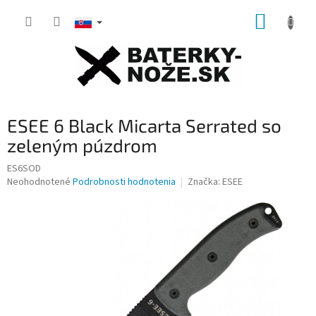
Prejsť
NÁKUP
na
obsah
KOŠÍK
ESEE 6 Black Micarta Serrated so
zeleným púzdrom
ES6SOD
Priemerné
Neohodnotené
Podrobnosti hodnotenia
Značka:
ESEE
hodnotenie
produktu
je
0,0
z
5
hviezdičiek.