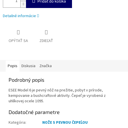
Pridať do košíka
Detailné informácie
OPÝTAŤ SA
ZDIEĽAŤ
Popis
Diskusia
Značka
Podrobný popis
ESEE Model 6 je pevný nôž na prežitie, pobyt v prírode,
kempovanie a bushcraftové aktivity. Čepeľ je vyrobená z
uhlíkovej ocele 1095.
Dodatočné parametre
Kategória
:
NOŽE S PEVNOU ČEPEĹOU