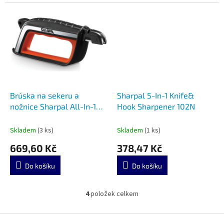
Brúska na sekeru a
Sharpal 5-In-1 Knife&
nožnice Sharpal All-In-1
Hook Sharpener 102N
103N
Skladem
(3 ks)
Skladem
(1 ks)
669,60 Kč
378,47 Kč
Do košíku
Do košíku
4
položek celkem
O
v
l
Z