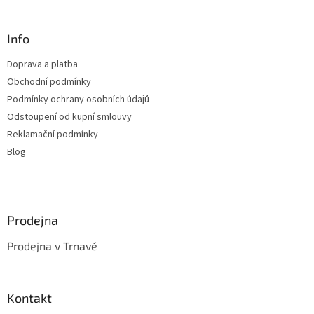
á
á
d
p
a
a
Info
c
t
í
Doprava a platba
í
p
Obchodní podmínky
r
v
Podmínky ochrany osobních údajů
k
Odstoupení od kupní smlouvy
y
Reklamační podmínky
v
ý
Blog
p
i
s
u
Prodejna
Prodejna v Trnavě
Kontakt