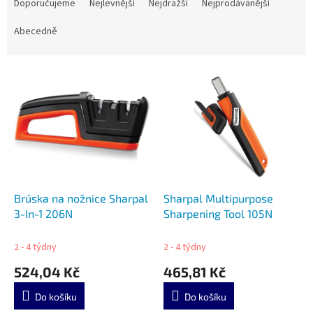
a
Doporučujeme
Nejlevnější
Nejdražší
Nejprodávanější
z
e
Abecedně
n
í
V
p
ý
r
p
o
i
d
s
u
p
k
r
t
o
ů
d
Brúska na nožnice Sharpal
Sharpal Multipurpose
u
3-In-1 206N
Sharpening Tool 105N
k
t
2 - 4 týdny
2 - 4 týdny
ů
524,04 Kč
465,81 Kč
Do košíku
Do košíku