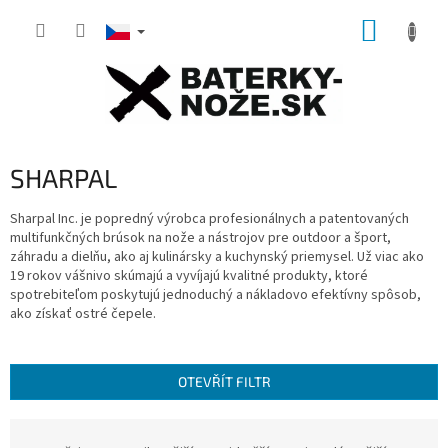
Přejít
NÁKUP
na
obsah
KOŠÍK
SHARPAL
Sharpal Inc. je popredný výrobca profesionálnych a patentovaných
multifunkčných brúsok na nože a nástrojov pre outdoor a šport,
záhradu a dielňu, ako aj kulinársky a kuchynský priemysel. Už viac ako
19 rokov vášnivo skúmajú a vyvíjajú kvalitné produkty, ktoré
spotrebiteľom poskytujú jednoduchý a nákladovo efektívny spôsob,
ako získať ostré čepele.
OTEVŘÍT FILTR
Ř