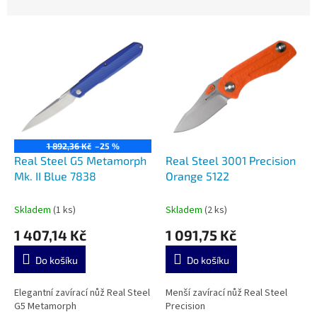
n
í
V
p
ý
r
p
o
i
d
s
u
p
k
r
t
o
ů
1 892,36 Kč
–25 %
d
Real Steel G5 Metamorph
Real Steel 3001 Precision
u
Mk. II Blue 7838
Orange 5122
k
t
Skladem
(1 ks)
Skladem
(2 ks)
ů
1 407,14 Kč
1 091,75 Kč
Do košíku
Do košíku
Elegantní zavírací nůž Real Steel
Menší zavírací nůž Real Steel
G5 Metamorph
Precision