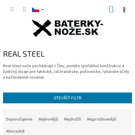
Přejít
NÁKUP
na
obsah
KOŠÍK
REAL STEEL
Real Steel nože pochádzajú z Číny, ponúka spoľahlivú konštrukciu a
funkčný dizajn pre taktické, záchranárske, poľovnícke, rybárske účely
a každodenné nosenie.
OTEVŘÍT FILTR
Ř
a
Doporučujeme
Nejlevnější
Nejdražší
Nejprodávanější
z
e
Abecedně