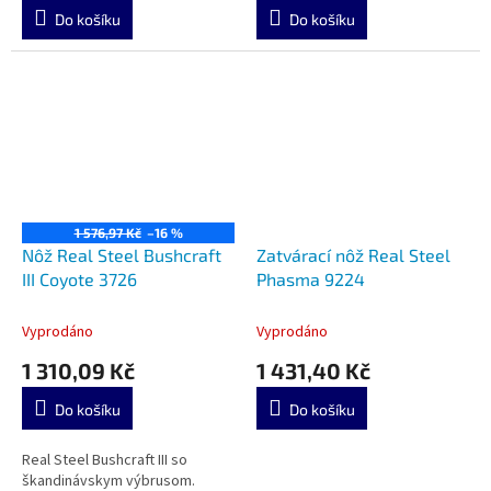
Do košíku
Do košíku
1 576,97 Kč
–16 %
Nôž Real Steel Bushcraft
Zatvárací nôž Real Steel
III Coyote 3726
Phasma 9224
Vyprodáno
Vyprodáno
1 310,09 Kč
1 431,40 Kč
Do košíku
Do košíku
Real Steel Bushcraft III so
škandinávskym výbrusom.