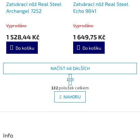
Zatvárací nôž Real Steel
Zatvárací nôž Real Steel
Archangel 7252
Echo 9841
Vyprodáno
Vyprodáno
1 528,44 Kč
1 649,75 Kč
Do košíku
Do košíku
NAČÍST 48 DALŠÍCH
S
1
3
t
O
r
132
položek celkem
v
á
l
NAHORU
n
á
k
d
o
v
Z
a
á
c
á
n
í
p
í
p
a
Info
r