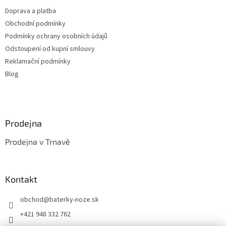
t
v
Doprava a platba
í
k
Obchodní podmínky
y
v
Podmínky ochrany osobních údajů
ý
Odstoupení od kupní smlouvy
p
Reklamační podmínky
i
s
Blog
u
Prodejna
Prodejna v Trnavě
Kontakt
obchod
@
baterky-noze.sk
+421 948 332 762