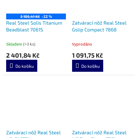
3 105,41 Kč
–22 %
Real Steel Solis Titanium
Zatvárací nôž Real Steel
Beadblast 7061S
Gslip Compact 7868
Skladem
(>3 ks)
Vyprodáno
2 401,84 Kč
1 091,75 Kč
Do košíku
Do košíku
Zatvárací nôž Real Steel
Zatvárací nôž Real Steel