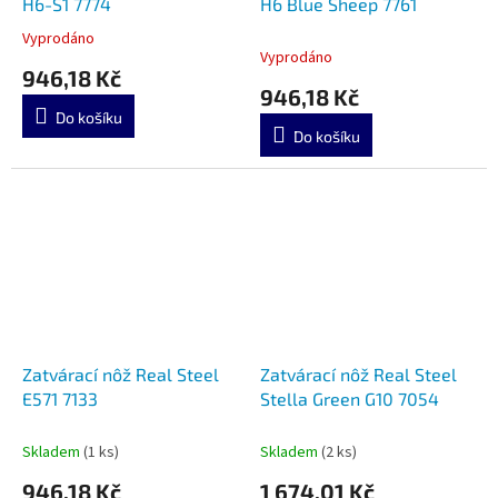
H6-S1 7774
H6 Blue Sheep 7761
Vyprodáno
Průměrné
Vyprodáno
hodnocení
946,18 Kč
produktu
946,18 Kč
je
Do košíku
5,0
Do košíku
z
5
hvězdiček.
Zatvárací nôž Real Steel
Zatvárací nôž Real Steel
E571 7133
Stella Green G10 7054
Skladem
(1 ks)
Skladem
(2 ks)
946,18 Kč
1 674,01 Kč