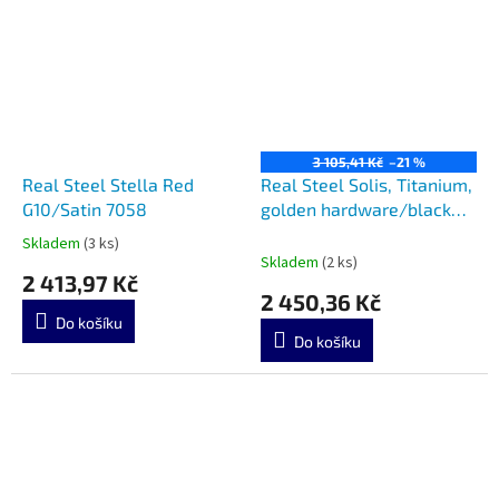
3 105,41 Kč
–21 %
Real Steel Stella Red
Real Steel Solis, Titanium,
G10/Satin 7058
golden hardware/black
7063G
Skladem
(3 ks)
Průměrné
Skladem
(2 ks)
hodnocení
2 413,97 Kč
produktu
2 450,36 Kč
je
Do košíku
5,0
Do košíku
z
5
hvězdiček.