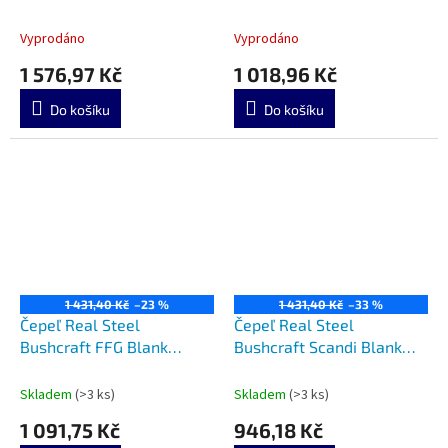
Vyprodáno
Vyprodáno
1 576,97 Kč
1 018,96 Kč
Do košíku
Do košíku
1 431,40 Kč
–23 %
1 431,40 Kč
–33 %
Čepeľ Real Steel
Čepeľ Real Steel
Bushcraft FFG Blank
Bushcraft Scandi Blank
Single 37291
Single 37281
Skladem
(>3 ks)
Skladem
(>3 ks)
1 091,75 Kč
946,18 Kč