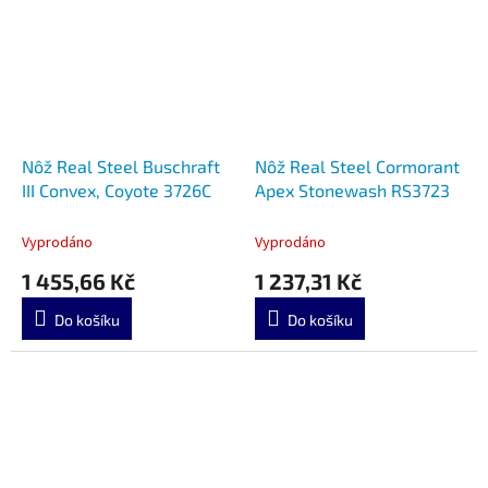
Nôž Real Steel Buschraft
Nôž Real Steel Cormorant
III Convex, Coyote 3726C
Apex Stonewash RS3723
Vyprodáno
Vyprodáno
1 455,66 Kč
1 237,31 Kč
Do košíku
Do košíku