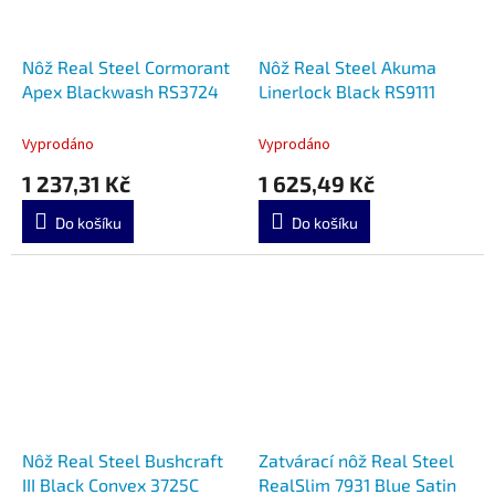
Nôž Real Steel Cormorant
Nôž Real Steel Akuma
Apex Blackwash RS3724
Linerlock Black RS9111
Vyprodáno
Vyprodáno
1 237,31 Kč
1 625,49 Kč
Do košíku
Do košíku
Nôž Real Steel Bushcraft
Zatvárací nôž Real Steel
III Black Convex 3725C
RealSlim 7931 Blue Satin