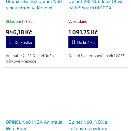
Houbařský nůž Opinel No8
Opinel VRI N08 Inox Oliva
s pouzdrem v dárkové
with Sheath 001004
krabičce 001327
Skladem
(>3 ks)
Vyprodáno
946,18 Kč
1 091,75 Kč
Do košíku
Do košíku
Houbařský nůž Opinel No8 v
Opinel 8 z nerezové oceli 12C27
dárkové krabičce
OPINEL No8 INOX Animalia
Opinel No8 INOX s
Wild Boar
koženým puzdrom