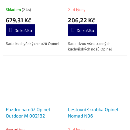
001626
Skladem
(2 ks)
2 - 4 týdny
679,31 Kč
206,22 Kč
Do košíku
Do košíku
Sada kuchyňských nožů Opinel
Sada dvou všestranných
kuchyňských nožů Opinel
Puzdro na nôž Opinel
Cestovní škrabka Opinel
Outdoor M 002182
Nomad N06
Vyprodáno
2 - 4 týdny