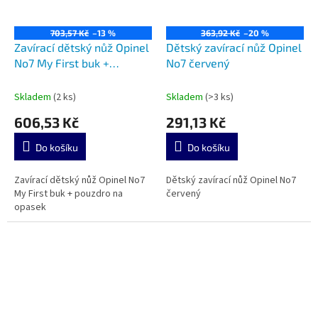
703,57 Kč
–13 %
363,92 Kč
–20 %
Zavírací dětský nůž Opinel
Dětský zavírací nůž Opinel
No7 My First buk +
No7 červený
pouzdro na opasek
Skladem
(2 ks)
Skladem
(>3 ks)
606,53 Kč
291,13 Kč
Do košíku
Do košíku
Zavírací dětský nůž Opinel No7
Dětský zavírací nůž Opinel No7
My First buk + pouzdro na
červený
opasek