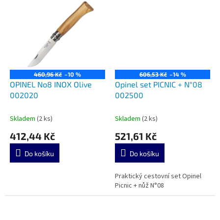
460,96 Kč
–10 %
606,53 Kč
–14 %
OPINEL No8 INOX Olive
Opinel set PICNIC + N°08
002020
002500
Skladem
(2 ks)
Skladem
(2 ks)
412,44 Kč
521,61 Kč
Do košíku
Do košíku
Praktický cestovní set Opinel
Picnic + nůž N°08