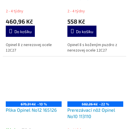
2 - 4 týdny
2 - 4 týdny
460,96 Kč
558 Kč
Do košíku
Do košíku
Opinel 8 z nerezovej ocele
Opinel 8 s koženým puzdro z
12C27
nerezovej ocele 12C27
679,31 Kč
–10 %
582,26 Kč
–22 %
Pílka Opinel No12 165126
Prerezávací nôž Opinel
No10 113110