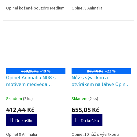
Opinel kožené pouzdro Medium
Opinel 8 Animalia
460,96 Kč
–10 %
849,14 Kč
–22 %
Opinel Animalia N08 s
Nůž s vývrtkou a
motivem medvěda
otvírákem na láhve Opinel
002628
002578
Skladem
(2 ks)
Skladem
(2 ks)
412,44 Kč
655,05 Kč
Do košíku
Do košíku
Opinel 8 Animalia
Opinel 10 nůž s vývrtkou a