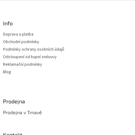
v
Z
a
á
c
á
n
í
p
í
p
a
Info
r
t
v
Doprava a platba
í
k
Obchodní podmínky
y
v
Podmínky ochrany osobních údajů
ý
Odstoupení od kupní smlouvy
p
Reklamační podmínky
i
s
Blog
u
Prodejna
Prodejna v Trnavě
Kontakt