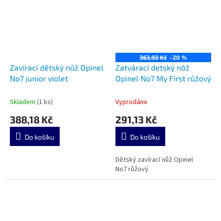
363,92 Kč
–20 %
Zavírací dětský nůž Opinel
Zatvárací detský nôž
No7 junior violet
Opinel No7 My First růžový
Skladem
(1 ks)
Vyprodáno
388,18 Kč
291,13 Kč
Do košíku
Do košíku
Dětský zavírací nůž Opinel
No7 růžový