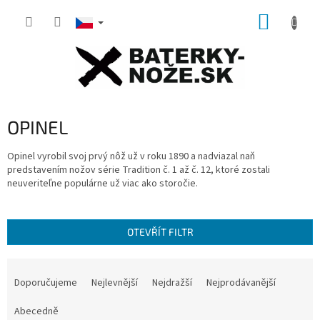
Přejít
NÁKUP
na
obsah
KOŠÍK
OPINEL
Opinel vyrobil svoj prvý nôž už v roku 1890 a nadviazal naň
predstavením nožov série Tradition č. 1 až č. 12, ktoré zostali
neuveriteľne populárne už viac ako storočie.
OTEVŘÍT FILTR
Ř
a
Doporučujeme
Nejlevnější
Nejdražší
Nejprodávanější
z
e
Abecedně