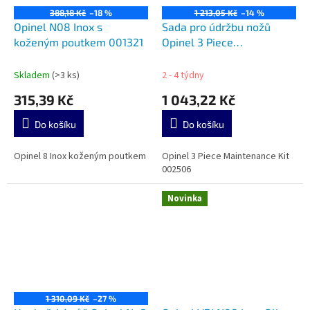
388,18 Kč
–18 %
1 213,05 Kč
–14 %
Opinel N08 Inox s
Sada pro údržbu nožů
koženým poutkem 001321
Opinel 3 Piece
Maintenance Kit 002506
Skladem
(>3 ks)
2 - 4 týdny
315,39 Kč
1 043,22 Kč
Do košíku
Do košíku
Opinel 8 Inox koženým poutkem
Opinel 3 Piece Maintenance Kit
002506
Novinka
1 310,09 Kč
–27 %