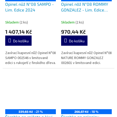
Opinel nůž N°08 SAMPO -
Opinel nôž N°08 ROMMY
Lim. Edice 2024
GONZALEZ - Lim. Edice
2024
Skladem
(2 ks)
Skladem
(2 ks)
1 407,14 Kč
970,44 Kč
Do košíku
Do košíku
Zavírací kapesní nůž Opinel N°08
Zavírací kapesní nůž Opinel N°08
SAMPO 002546 v limitované
NATURE ROMMY GONZALEZ
edici s rukojetí z finského dřeva.
002601 v limitované edici.
339,65 Kč
–21 %
266,87 Kč
–18 %
Škrabka na rajčata a kiwi
Škrabka na zeleninu