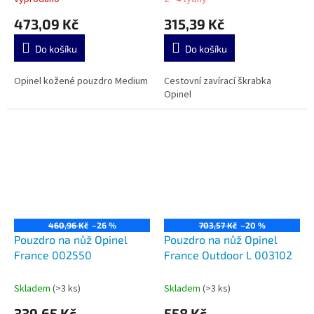
473,09 Kč
315,39 Kč
Do košíku
Do košíku
Opinel kožené pouzdro Medium
Cestovní zavírací škrabka
Opinel
460,96 Kč
–26 %
703,57 Kč
–20 %
Pouzdro na nůž Opinel
Pouzdro na nůž Opinel
France 002550
France Outdoor L 003102
Skladem
(>3 ks)
Skladem
(>3 ks)
339,65 Kč
558 Kč