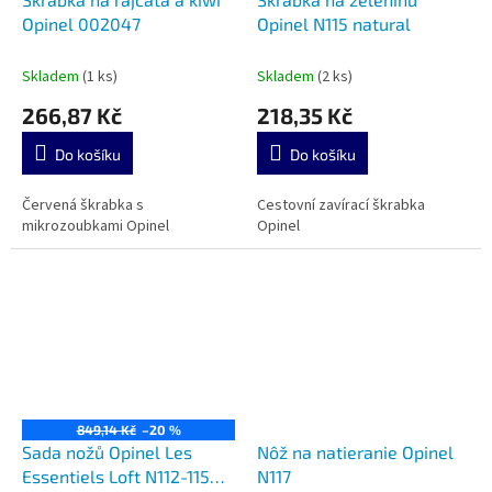
Opinel 002047
Opinel N115 natural
Skladem
(1 ks)
Skladem
(2 ks)
266,87 Kč
218,35 Kč
Do košíku
Do košíku
Červená škrabka s
Cestovní zavírací škrabka
mikrozoubkami Opinel
Opinel
849,14 Kč
–20 %
Sada nožů Opinel Les
Nôž na natieranie Opinel
Essentiels Loft N112-115
N117