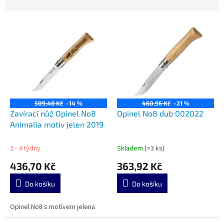
n
í
V
p
ý
r
p
o
i
d
s
u
p
k
r
t
o
ů
509,48 Kč
–14 %
460,96 Kč
–21 %
d
Zavírací nůž Opinel No8
Opinel No8 dub 002022
u
Animalia motiv jelen 2019
k
t
2 - 4 týdny
Skladem
(>3 ks)
ů
436,70 Kč
363,92 Kč
Do košíku
Do košíku
Opinel No8 s motívem jelena