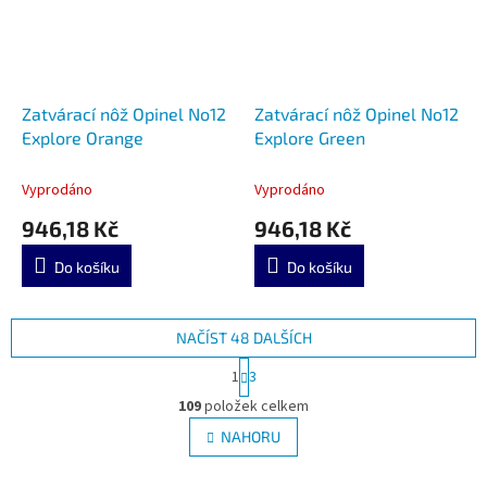
Zatvárací nôž Opinel No12
Zatvárací nôž Opinel No12
Explore Orange
Explore Green
Vyprodáno
Vyprodáno
946,18 Kč
946,18 Kč
Do košíku
Do košíku
NAČÍST 48 DALŠÍCH
S
1
3
t
O
r
109
položek celkem
v
á
l
NAHORU
n
á
k
d
o