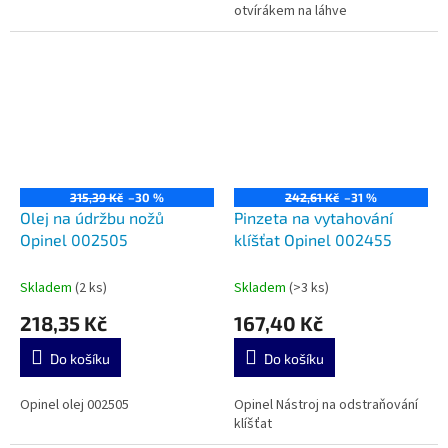
otvírákem na láhve
315,39 Kč
–30 %
242,61 Kč
–31 %
Olej na údržbu nožů
Pinzeta na vytahování
Opinel 002505
klíšťat Opinel 002455
Skladem
(2 ks)
Skladem
(>3 ks)
218,35 Kč
167,40 Kč
Do košíku
Do košíku
Opinel olej 002505
Opinel Nástroj na odstraňování
klíšťat