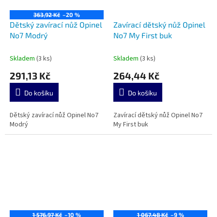
363,92 Kč
–20 %
Dětský zavírací nůž Opinel
Zavírací dětský nůž Opinel
No7 Modrý
No7 My First buk
Skladem
(3 ks)
Skladem
(3 ks)
291,13 Kč
264,44 Kč
Do košíku
Do košíku
Dětský zavírací nůž Opinel No7
Zavírací dětský nůž Opinel No7
Modrý
My First buk
1 576,97 Kč
–10 %
1 067,48 Kč
–9 %