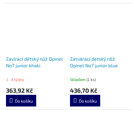
Zavírací dětský nůž Opinel
Zatvárací detský nôž
No7 junior khaki
Opinel No7 junior blue
2 - 4 týdny
Skladem
(1 ks)
363,92 Kč
436,70 Kč
Do košíku
Do košíku