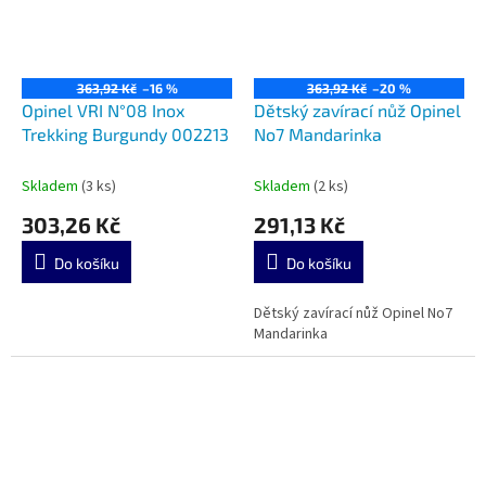
363,92 Kč
–16 %
363,92 Kč
–20 %
Opinel VRI N°08 Inox
Dětský zavírací nůž Opinel
Trekking Burgundy 002213
No7 Mandarinka
Skladem
(3 ks)
Skladem
(2 ks)
303,26 Kč
291,13 Kč
Do košíku
Do košíku
Dětský zavírací nůž Opinel No7
Mandarinka