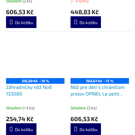
Skladem
(2 ks)
2 - 4 týdny
606,53 Kč
448,83 Kč
Do košíku
Do košíku
315,39 Kč
–19 %
703,57 Kč
–13 %
Záhradnícky nôž No8
Nôž pre deti s chráničom
133080
prstov OPINEL Le petit
chef set
Skladem
(>3 ks)
Skladem
(2 ks)
254,74 Kč
606,53 Kč
Do košíku
Do košíku