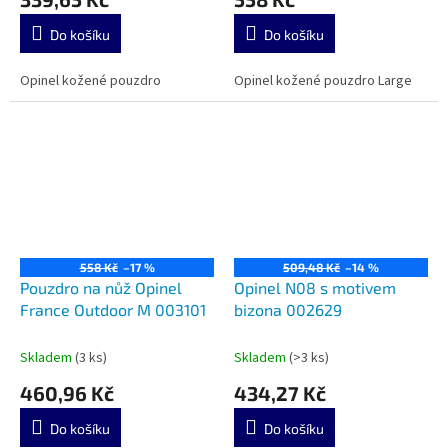
Do košíku
Do košíku
Opinel kožené pouzdro
Opinel kožené pouzdro Large
558 Kč
–17 %
509,48 Kč
–14 %
Pouzdro na nůž Opinel
Opinel N08 s motivem
France Outdoor M 003101
bizona 002629
Skladem
(3 ks)
Skladem
(>3 ks)
460,96 Kč
434,27 Kč
Do košíku
Do košíku