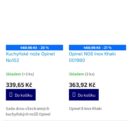
460,96 Kč
–26 %
460,96 Kč
–21 %
Kuchyňské nože Opinel
Opinel N08 Inox Khaki
No102
001980
Skladem
(>3 ks)
Skladem
(3 ks)
339,65 Kč
363,92 Kč
Do košíku
Do košíku
Sada dvou všestranných
Opinel 8 Inox Khaki
kuchyňských nožů Opinel