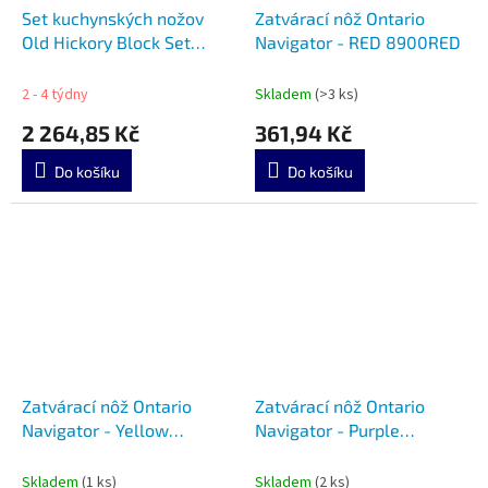
Set kuchynských nožov
Zatvárací nôž Ontario
Old Hickory Block Set
Navigator - RED 8900RED
7220
2 - 4 týdny
Skladem
(>3 ks)
2 264,85 Kč
361,94 Kč
Do košíku
Do košíku
Zatvárací nôž Ontario
Zatvárací nôž Ontario
Navigator - Yellow
Navigator - Purple
8900YEL
8900PUR
Skladem
(1 ks)
Skladem
(2 ks)