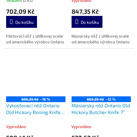
Skladem
(1 ks)
Vyprodáno
702,09 Kč
847,35 Kč
Do košíku
Do košíku
Filetovací nôž z uhlíkovej ocele
Mäsiarsky nôž z uhlíkovej ocele
od amerického výrobcu Ontario
od amerického výrobcu Ontario
605,25 Kč
–16 %
605,25 Kč
–12 %
Vykosťovací nôž Ontario
Mäsiarský nôž Ontario Old
Old Hickory Boning Knife
Hickory Butcher Knife 7"
6"
Vyprodáno
Vyprodáno