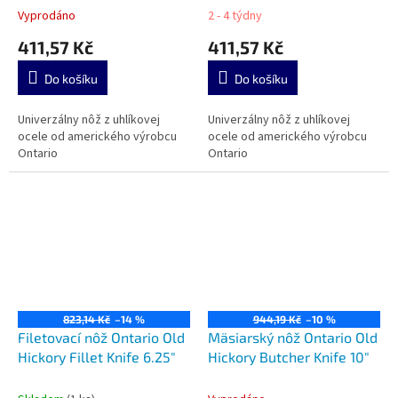
Vyprodáno
2 - 4 týdny
411,57 Kč
411,57 Kč
Do košíku
Do košíku
Univerzálny nôž z uhlíkovej
Univerzálny nôž z uhlíkovej
ocele od amerického výrobcu
ocele od amerického výrobcu
Ontario
Ontario
823,14 Kč
–14 %
944,19 Kč
–10 %
Filetovací nôž Ontario Old
Mäsiarský nôž Ontario Old
Hickory Fillet Knife 6.25"
Hickory Butcher Knife 10"