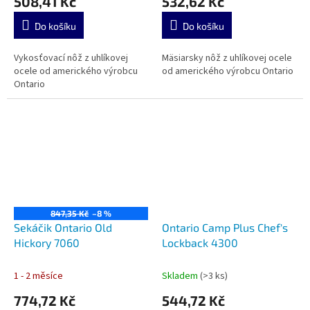
508,41 Kč
532,62 Kč
Do košíku
Do košíku
Vykosťovací nôž z uhlíkovej
Mäsiarsky nôž z uhlíkovej ocele
ocele od amerického výrobcu
od amerického výrobcu Ontario
Ontario
847,35 Kč
–8 %
Sekáčik Ontario Old
Ontario Camp Plus Chef's
Hickory 7060
Lockback 4300
1 - 2 měsíce
Skladem
(>3 ks)
774,72 Kč
544,72 Kč