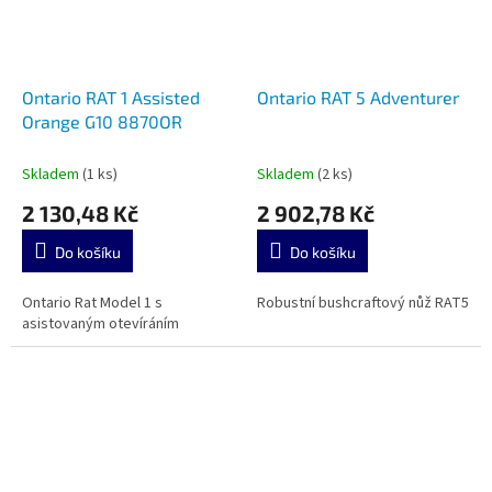
Ontario RAT 1 Assisted
Ontario RAT 5 Adventurer
Orange G10 8870OR
Skladem
(1 ks)
Skladem
(2 ks)
2 130,48 Kč
2 902,78 Kč
Do košíku
Do košíku
Ontario Rat Model 1 s
Robustní bushcraftový nůž RAT5
asistovaným otevíráním