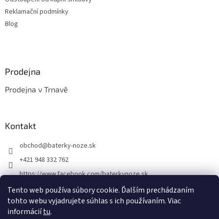
p
Reklamační podmínky
i
s
Blog
u
Prodejna
Prodejna v Trnavě
Kontakt
obchod
@
baterky-noze.sk
+421 948 332 762
https://www.facebook.com/baterkynoze.sk
/baterkynoze
Tento web používa súbory cookie. Ďalším prechádzaním
tohto webu vyjadrujete súhlas s ich používaním. Viac
https://www.youtube.com/@nozebaterky
informácií
tu
.