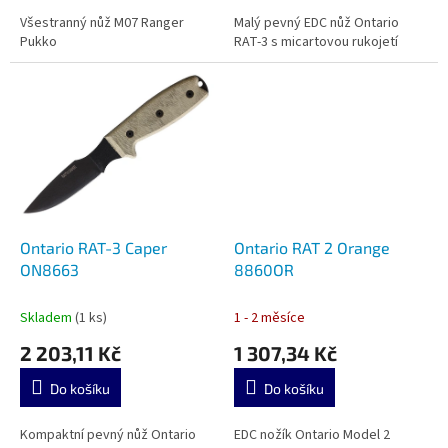
Všestranný nůž M07 Ranger
Malý pevný EDC nůž Ontario
Pukko
RAT-3 s micartovou rukojetí
Ontario RAT-3 Caper
Ontario RAT 2 Orange
ON8663
8860OR
Skladem
(1 ks)
1 - 2 měsíce
2 203,11 Kč
1 307,34 Kč
Do košíku
Do košíku
Kompaktní pevný nůž Ontario
EDC nožík Ontario Model 2