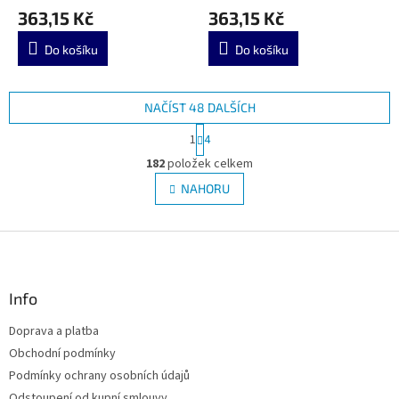
363,15 Kč
363,15 Kč
Do košíku
Do košíku
NAČÍST 48 DALŠÍCH
S
1
4
t
O
r
182
položek celkem
v
á
l
NAHORU
n
á
k
d
o
v
Z
a
á
c
á
n
í
p
í
p
a
Info
r
t
v
Doprava a platba
í
k
Obchodní podmínky
y
v
Podmínky ochrany osobních údajů
ý
Odstoupení od kupní smlouvy