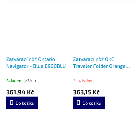
Zatvárací nôž Ontario
Zatvárací nôž OKC
Navigator - Blue 8900BLU
Traveler Folder Orange
8901OR
Skladem
(>3 ks)
2 - 4 týdny
361,94 Kč
363,15 Kč
Do košíku
Do košíku