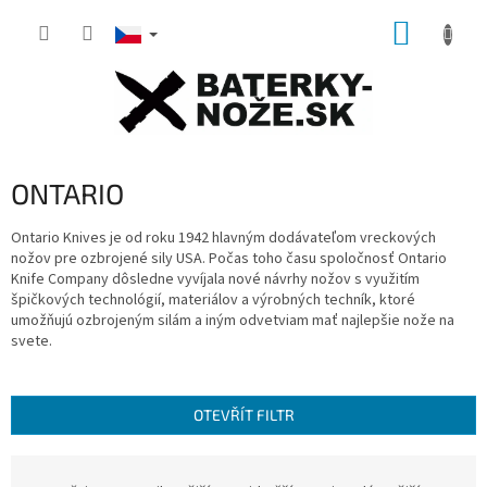
Přejít
NÁKUP
na
obsah
KOŠÍK
ONTARIO
Ontario Knives je od roku 1942 hlavným dodávateľom vreckových
nožov pre ozbrojené sily USA.
Počas toho času spoločnosť Ontario
Knife Company dôsledne vyvíjala nové návrhy nožov s využitím
špičkových technológií, materiálov a výrobných techník, ktoré
umožňujú ozbrojeným silám a iným odvetviam mať najlepšie nože na
svete.
OTEVŘÍT FILTR
Ř