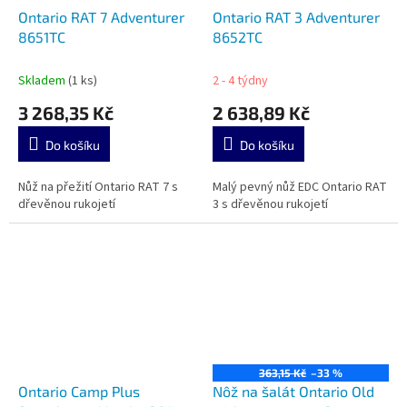
Ontario RAT 7 Adventurer
Ontario RAT 3 Adventurer
8651TC
8652TC
Skladem
(1 ks)
2 - 4 týdny
3 268,35 Kč
2 638,89 Kč
Do košíku
Do košíku
Nůž na přežití Ontario RAT 7 s
Malý pevný nůž EDC Ontario RAT
dřevěnou rukojetí
3 s dřevěnou rukojetí
363,15 Kč
–33 %
Ontario Camp Plus
Nôž na šalát Ontario Old