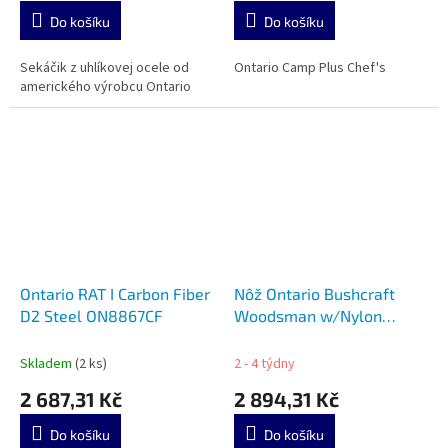
Do košíku
Do košíku
Sekáčik z uhlíkovej ocele od
Ontario Camp Plus Chef's
amerického výrobcu Ontario
Ontario RAT I Carbon Fiber
Nôž Ontario Bushcraft
D2 Steel ON8867CF
Woodsman w/Nylon
Sheath 8697
Skladem
(2 ks)
2 - 4 týdny
2 687,31 Kč
2 894,31 Kč
Do košíku
Do košíku