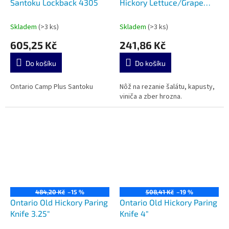
Santoku Lockback 4305
Hickory Lettuce/Grape
Knife 2.trieda
Skladem
(>3 ks)
Skladem
(>3 ks)
605,25 Kč
241,86 Kč
Do košíku
Do košíku
Ontario Camp Plus Santoku
Nôž na rezanie šalátu, kapusty,
viniča a zber hrozna.
484,20 Kč
–15 %
508,41 Kč
–19 %
Ontario Old Hickory Paring
Ontario Old Hickory Paring
Knife 3.25"
Knife 4"