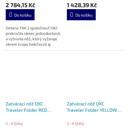
2 784,15 Kč
1 428,39 Kč
Do košíku
Do košíku
Ontario TAK 2 spoločnosť OKC
prekročila rámec jednoduchosti
a vytvorila nôž, ktorý vyžaruje
okrem svojej funkčnosti aj
pohodlie.
Zatvárací nôž OKC
Zatvárací nôž OKC
Traveler Folder RED
Traveler Folder YELLOW
ON8901RED
ON8901YLW
2 - 4 týdny
2 - 4 týdny