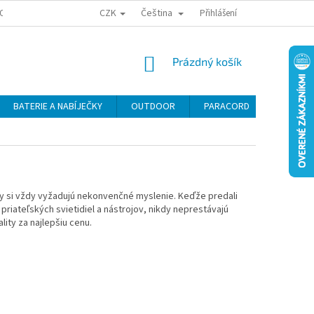
CZK
Čeština
OSOBNÍCH ÚDAJŮ
ODSTOUPENÍ OD KUPNÍ SMLOUVY
Přihlášení
REKLAMAČNÍ P
NÁKUPNÍ
Prázdný košík
KOŠÍK
BATERIE A NABÍJEČKY
OUTDOOR
PARACORD
SEBEOB
dy si vždy vyžadujú nekonvenčné myslenie.
Keďže predali
priateľských svietidiel a nástrojov, nikdy neprestávajú
ity za najlepšiu cenu.