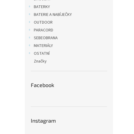
n
BATERKY
e
BATERIE A NABÍJEČKY
l
OUTDOOR
PARACORD
SEBEOBRANA
MATERIÁLY
OSTATNÍ
Značky
Facebook
Instagram