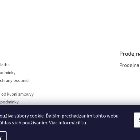
Prodejn
latba
Prodejna
podmínky
chrany osobních
 od kupní smlouvy
 podmínky
oužíva súbory cookie. Ďalším prechádzaním tohto webu
úhlas s ich používaním. Viac informácií
tu
.
í