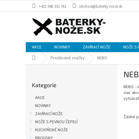
Přejít
+421 948 332 762
obchod@baterky-noze.sk
na
obsah
AKCE
NOVINKY
ZAVÍRACÍ NOŽE
NOŽE S 
Domů
Prodávané značky
NEBO
P
NEB
o
Přeskočit
s
Kategorie
kategorie
NEBO - 
t
viac ako
r
AKCE
vytvárať
a
NOVINKY
n
ZAVÍRACÍ NOŽE
n
Žádné p
í
NOŽE S PEVNOU ČEPELÍ
p
KUCHYŇSKÉ NOŽE
a
BROUSKY