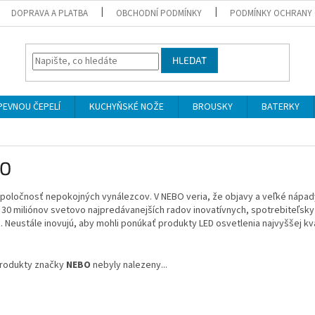
DOPRAVA A PLATBA
OBCHODNÍ PODMÍNKY
PODMÍNKY OCHRANY 
HLEDAT
PEVNOU ČEPELÍ
KUCHYŇSKÉ NOŽE
BROUSKY
BATERKY
O
spoločnosť nepokojných vynálezcov.
V NEBO veria, že objavy a veľké nápa
 30 miliónov svetovo najpredávanejších radov inovatívnych, spotrebiteľsky 
.
Neustále inovujú, aby mohli ponúkať produkty LED osvetlenia najvyššej kval
rodukty značky
NEBO
nebyly nalezeny...