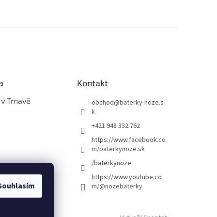
a
Kontakt
 v Trnavě
obchod
@
baterky-noze.s
k
+421 948 332 762
https://www.facebook.co
m/baterkynoze.sk
/baterkynoze
https://www.youtube.co
Souhlasím
m/@nozebaterky