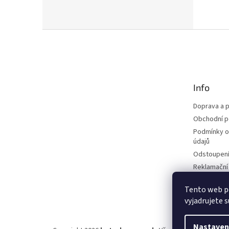
Z
á
p
a
t
Info
í
Doprava a p
Obchodní 
Podmínky o
údajů
Odstoupení
Reklamační
Blog
Tento web p
vyjadrujete s
Nastaven