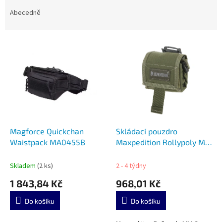
z
e
Abecedně
n
í
V
p
ý
r
p
o
i
d
s
u
p
k
r
t
o
ů
d
Magforce Quickchan
Skládací pouzdro
u
Waistpack MA0455B
Maxpedition Rollypoly MM
k
Green 0208G
t
Skladem
(2 ks)
2 - 4 týdny
ů
1 843,84 Kč
968,01 Kč
Do košíku
Do košíku