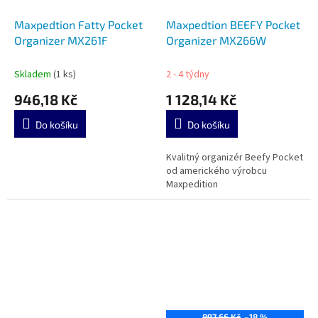
Maxpedtion Fatty Pocket
Maxpedtion BEEFY Pocket
Organizer MX261F
Organizer MX266W
Skladem
(1 ks)
2 - 4 týdny
946,18 Kč
1 128,14 Kč
Do košíku
Do košíku
Kvalitný organizér Beefy Pocket
od amerického výrobcu
Maxpedition
897,66 Kč
–18 %