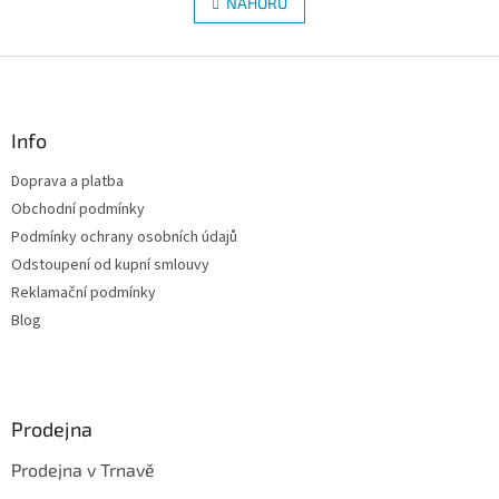
l
NAHORU
n
á
k
d
o
v
Z
a
á
c
á
n
í
p
í
p
a
Info
r
t
v
Doprava a platba
í
k
Obchodní podmínky
y
v
Podmínky ochrany osobních údajů
ý
Odstoupení od kupní smlouvy
p
Reklamační podmínky
i
s
Blog
u
Prodejna
Prodejna v Trnavě