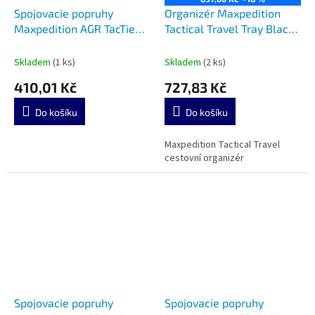
Spojovacie popruhy
Organizér Maxpedition
Maxpedition AGR TacTie
Tactical Travel Tray Black
PJC5 Tan 6ks v balení
MX1805B
Skladem
(1 ks)
Skladem
(2 ks)
410,01 Kč
727,83 Kč
Do košíku
Do košíku
Maxpedition Tactical Travel
cestovní organizér
Spojovacie popruhy
Spojovacie popruhy