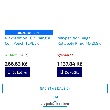
387,93 Kč
–31 %
Maxpedition TCP Triangle
Maxpedition Mega
Coin Pouch TCPBLK
Rollypoly Khaki MX209K
Skladem
(>3 ks)
Vyprodáno
266,63 Kč
1 137,84 Kč
Do košíku
Do košíku
NAČÍST 48 DALŠÍCH
S
1
4
t
O
r
170
položek celkem
v
á