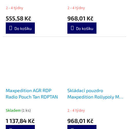
khaki/foliage MX3526KF
Four-by-Six. Black
2 - 4 týdny
2 - 4 týdny
555,58 Kč
968,01 Kč
Do košíku
Do košíku
Maxpedition AGR RDP
Skládací pouzdro
Radio Pouch Tan RDPTAN
Maxpedition Rollypoly MM
Black 0208B
Skladem
(1 ks)
2 - 4 týdny
1 137,84 Kč
968,01 Kč