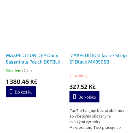
MAXPEDITION DEP Daily
MAXPEDITION TacTie Strap
Essentials Pouch DEPBLK
5" Black MX9905B
Skladem
(2 ks)
Průměrné
2 - 4 týdny
hodnocení
1 380,45 Kč
produktu
327,52 Kč
je
Do košíku
5,0
Do košíku
z
5
TacTie funguje bez problémov
hvězdiček.
so všetkými súčasnými i
minulými výrobky
Maxpedition, Tiež pracuje so