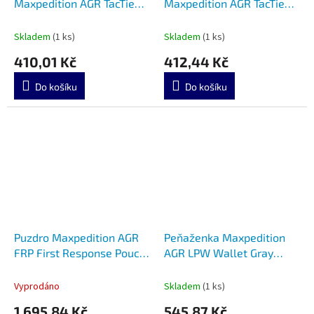
Maxpedition AGR TacTie
Maxpedition AGR TacTie
PJC3 Black 6ks v balení
PJC5 Black 6ks v balení
Skladem
(1 ks)
Skladem
(1 ks)
410,01 Kč
412,44 Kč
Do košíku
Do košíku
Puzdro Maxpedition AGR
Peňaženka Maxpedition
FRP First Response Pouch
AGR LPW Wallet Gray
MXFRPBLK čierne
MXLPWGRY
Vyprodáno
Skladem
(1 ks)
1 695,84 Kč
545,87 Kč