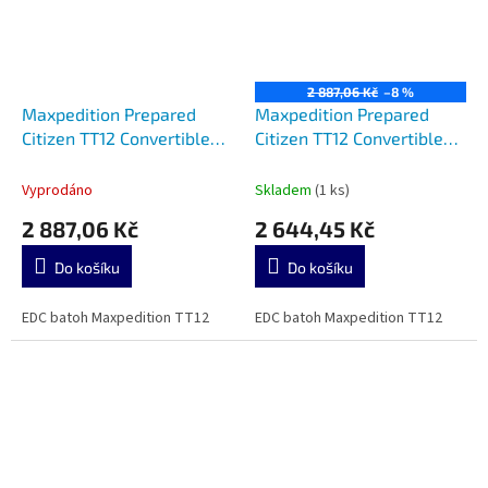
2 887,06 Kč
–8 %
Maxpedition Prepared
Maxpedition Prepared
Citizen TT12 Convertible
Citizen TT12 Convertible
Backpack Dark Blue
Backpack Black
Vyprodáno
Skladem
(1 ks)
2 887,06 Kč
2 644,45 Kč
Do košíku
Do košíku
EDC batoh Maxpedition TT12
EDC batoh Maxpedition TT12