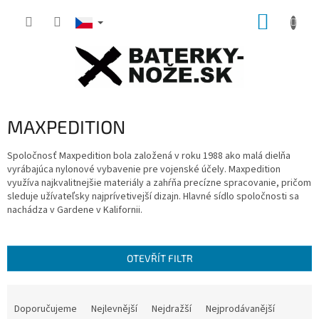
Přejít
NÁKUP
na
obsah
KOŠÍK
MAXPEDITION
Spoločnosť Maxpedition bola založená v roku 1988 ako malá dielňa
vyrábajúca nylonové vybavenie pre vojenské účely.
Maxpedition
využíva najkvalitnejšie materiály a zahŕňa precízne spracovanie, pričom
sleduje užívateľsky najprívetivejší dizajn.
Hlavné sídlo spoločnosti sa
nachádza v Gardene v Kalifornii.
OTEVŘÍT FILTR
Ř
a
Doporučujeme
Nejlevnější
Nejdražší
Nejprodávanější