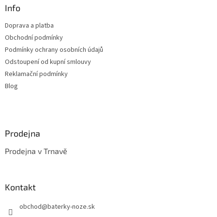
a
a
Info
c
t
í
Doprava a platba
í
p
Obchodní podmínky
r
v
Podmínky ochrany osobních údajů
k
Odstoupení od kupní smlouvy
y
Reklamační podmínky
v
ý
Blog
p
i
s
u
Prodejna
Prodejna v Trnavě
Kontakt
obchod
@
baterky-noze.sk