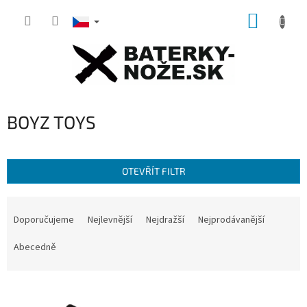
Přejít
NÁKUP
na
obsah
KOŠÍK
BOYZ TOYS
OTEVŘÍT FILTR
Ř
a
Doporučujeme
Nejlevnější
Nejdražší
Nejprodávanější
z
e
Abecedně
n
í
V
p
ý